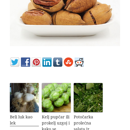
Beli luk kao
Kelj pupčar ili
Potočarka
lek
prokelj uzgoj i
prolećna
kako se
salata iz