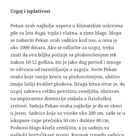
Uzgoj i isplativost
Pekan orah najbolje uspeva u klimatskim uslovima
gde su leta duga, topla i vlažna, a zime blage. Mogu
se nabaviti Pekan orah sadnice kod nas, a cena je
oko 1000 dinara. Ako se odlučite za uzgoj, treba
znati da ova biljka počinje sa plodonošenjem tek
nakon 10-12 godina, što je jako dug period i mnoge
to odvraća od razmišljanja o uzgoju. Sorte Pekan
oraha koje ranije kreću sa plodonošenjem, obično
imaju lošiji kvalitet plodova. Druga bitna stvar je, da
uzgoj zahteva veliku površinu zemljišta, obzirom
na impozantne dimenzije stabala u fiziološkoj
zrelosti. Sadnja Pekan oraha najbolje je da se obavi
u jesen. Sadnice koje su visoke oko 200 cm, sade se u
iskopane rupe prečnika 50 cm i dubine 80 cm.
Podnosi blago kisela zemljišta, a za sadnju su
najbolji brežuljkasti tereni. Razmak između sadnica