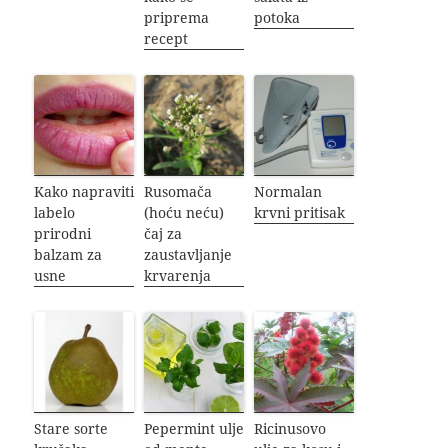
priprema
potoka
recept
Kako napraviti
Rusomača
Normalan
labelo
(hoću neću)
krvni pritisak
prirodni
čaj za
balzam za
zaustavljanje
usne
krvarenja
Stare sorte
Pepermint ulje
Ricinusovo