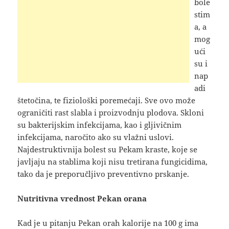
bole
stim
a, a
mog
ući
su i
nap
adi
štetočina, te fiziološki poremećaji. Sve ovo može
ograničiti rast slabla i proizvodnju plodova. Skloni
su bakterijskim infekcijama, kao i gljivičnim
infekcijama, naročito ako su vlažni uslovi.
Najdestruktivnija bolest su Pekam kraste, koje se
javljaju na stablima koji nisu tretirana fungicidima,
tako da je preporučljivo preventivno prskanje.
Nutritivna vrednost Pekan orana
Kad je u pitanju Pekan orah kalorije na 100 g ima