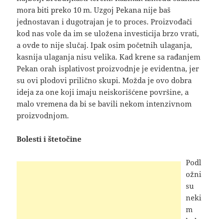
mora biti preko 10 m. Uzgoj Pekana nije baš
jednostavan i dugotrajan je to proces. Proizvođači
kod nas vole da im se uložena investicija brzo vrati,
a ovde to nije slučaj. Ipak osim početnih ulaganja,
kasnija ulaganja nisu velika. Kad krene sa rađanjem
Pekan orah isplativost proizvodnje je evidentna, jer
su ovi plodovi prilično skupi. Možda je ovo dobra
ideja za one koji imaju neiskorišćene površine, a
malo vremena da bi se bavili nekom intenzivnom
proizvodnjom.
Bolesti i štetočine
Podl
ožni
su
neki
m