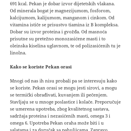
691 kcal. Pekan je dobar izvor dijetetskih vlakana.
Od minerala bogat je magnezijumom, fosforom,
kalcijumom, kalijumom, manganom i cinkom. Od
vitamina ističe se prisustvo tiamina iz B kompleksa.
Dobar su izvor proteina i gvožđa. Od masnoća
prisutne su pretežno monozasićene masti i to
oleinska kiselina uglavnom, te od polizasićenih tu je
linolna.
Kako se koriste Pekan orasi
Mnogi od nas ih nisu probali pa se interesuju kako
se koriste. Pekan orasi se mogu jesti sirovi, a mogu
se termički obrađivati, kuvanjem ili pečenjem.
Stavljaju se u mnoge poslastice i kolače. Preporučuje
se umerena upotreba, zbog kvalitetnog sastava,
sadržaja proteina i nezasićenih masti, omega 3 i
omega 6. Upotreba Pekan oraha može biti i u
salatama i za doručak sa pahuljicama. Zapravo