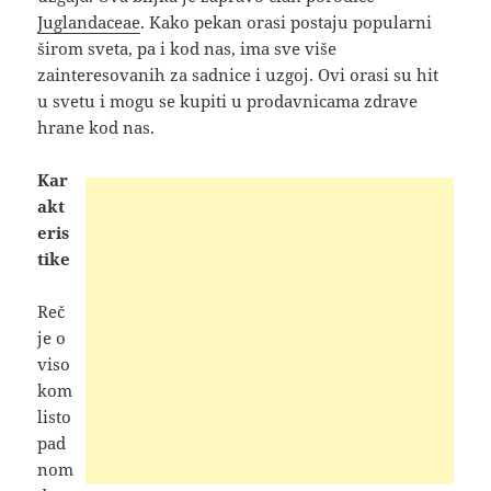
Juglandaceae
. Kako pekan orasi postaju popularni
širom sveta, pa i kod nas, ima sve više
zainteresovanih za sadnice i uzgoj. Ovi orasi su hit
u svetu i mogu se kupiti u prodavnicama zdrave
hrane kod nas.
Kar
akt
eris
tike
Reč
je o
viso
kom
listo
pad
nom