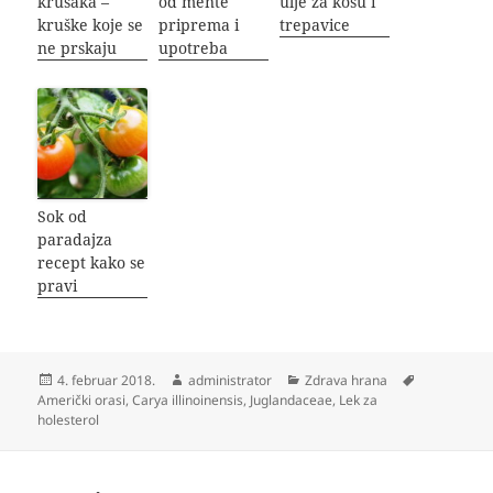
krušaka –
od mente
ulje za kosu i
kruške koje se
priprema i
trepavice
ne prskaju
upotreba
Sok od
paradajza
recept kako se
pravi
Objavljeno
Autor
Kategorije
Oznake
4. februar 2018.
administrator
Zdrava hrana
Američki orasi
,
Carya illinoinensis
,
Juglandaceae
,
Lek za
holesterol