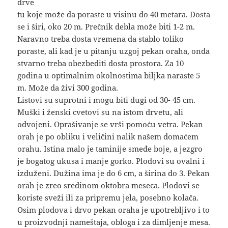
drve
tu koje može da poraste u visinu do 40 metara. Dosta
se i širi, oko 20 m. Prečnik debla može biti 1-2 m.
Naravno treba dosta vremena da stablo toliko
poraste, ali kad je u pitanju uzgoj pekan oraha, onda
stvarno treba obezbediti dosta prostora. Za 10
godina u optimalnim okolnostima biljka naraste 5
m. Može da živi 300 godina.
Listovi su suprotni i mogu biti dugi od 30- 45 cm.
Muški i ženski cvetovi su na istom drvetu, ali
odvojeni. Oprašivanje se vrši pomoću vetra. Pekan
orah je po obliku i veličini nalik našem domaćem
orahu. Istina malo je taminije smeđe boje, a jezgro
je bogatog ukusa i manje gorko. Plodovi su ovalni i
izduženi. Dužina ima je do 6 cm, a širina do 3. Pekan
orah je zreo sredinom oktobra meseca. Plodovi se
koriste sveži ili za pripremu jela, posebno kolača.
Osim plodova i drvo pekan oraha je upotrebljivo i to
u proizvodnji nameštaja, obloga i za dimljenje mesa.