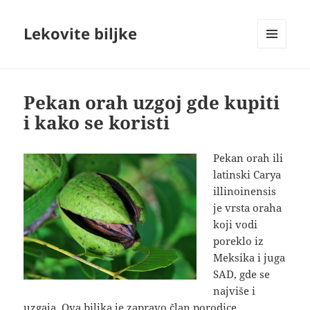
Lekovite biljke
IZBORNIK
I
VIDŽETI
Pekan orah uzgoj gde kupiti
i kako se koristi
Pekan orah ili
latinski Carya
illinoinensis
je vrsta oraha
koji vodi
poreklo iz
Meksika i juga
SAD, gde se
najviše i
uzgaja. Ova biljka je zapravo član porodice