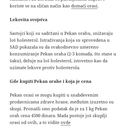
koriste se na sličan način kao
domaći orasi
.
Lekovita svojstva
Sastojci koji su sadržani u Pekan orahu, snižavaju
loš holesterol. Istraživanja koja su sprovedena u
SAD pokazala su da svakodnevno umereno
konzumiranje Pekan oraha (2-3 komada, što stane u
šaku), deluje na loš holesterol, istovetno kao da
uzimate lekove protiv holesterola.
Gde kupiti Pekan orahe i koja je cena
Pekan orasi se mogu kupiti u snabdevenim
prodavnicama zdrave hrane, međutim izuzetno su
skupi. Pronašli smo podatak da je za 1 kg Pekan
orah cena 4500 dinara. Mada postoje još skuplji
orasi od ovih, a to vidite
ovde