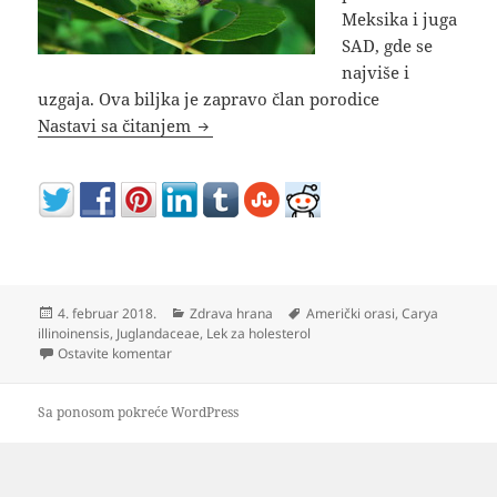
Meksika i juga
SAD, gde se
najviše i
uzgaja. Ova biljka je zapravo član porodice
Pekan orah uzgoj gde kupiti i kako se 
Nastavi sa čitanjem
Objavljeno
Kategorije
Oznake
4. februar 2018.
Zdrava hrana
Američki orasi
,
Carya
illinoinensis
,
Juglandaceae
,
Lek za holesterol
na Pekan orah uzgoj gde kupiti i kako se koristi
Ostavite komentar
Sa ponosom pokreće WordPress