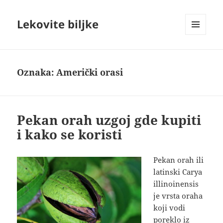
Lekovite biljke
IZBORNIK
I
VIDŽETI
Oznaka:
Američki orasi
Pekan orah uzgoj gde kupiti
i kako se koristi
Pekan orah ili
latinski Carya
illinoinensis
je vrsta oraha
koji vodi
poreklo iz