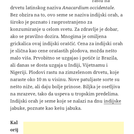
rastu na
drvetu latinskog naziva
Anacardium occidentale
.
Bez
obzira na to, ovo seme se naziva indijski orah, a
široko je poznato i rasprostranjeno za
konzumiranje u celom svetu. Za zdravlje je dobar,
ako se pravilno dozira. Mnogima je omiljena
grickalica ovaj indijski oraščić. Cena za indijski orah
je slična kao cene orašastih plodova, možda nešto
malo viša. Prvobitno se uzgajao i potiče iz Brazila,
ali danas se dosta uzgaja u Indiji, Vijetnamu i
Nigeriji. Plodovi rastu na zimzelenom drvetu, koje
naraste oko 10 m u visinu. Nove patuljaste sorte su
nešto niže, ali daju bolje prinose. Biljka je osetljiva
na mrazeve, tako da uspeva u tropskim predelima.
Indijski orah je seme koje se nalazi na dnu
indijske
jabuke, poznate kao kešu jabuka.
Kal
orij