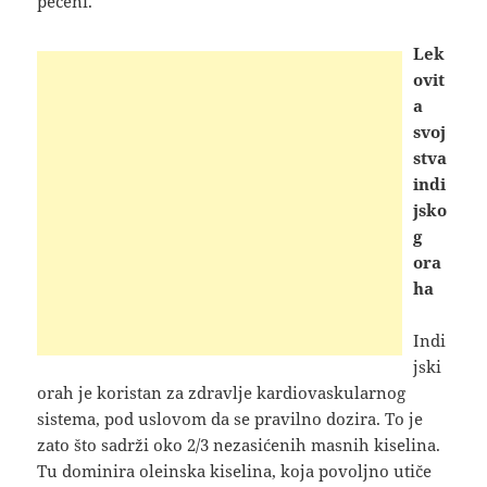
pečeni.
Lek
ovit
a
svoj
stva
indi
jsko
g
ora
ha
Indi
jski
orah je koristan za zdravlje kardiovaskularnog
sistema, pod uslovom da se pravilno dozira. To je
zato što sadrži oko 2/3 nezasićenih masnih kiselina.
Tu dominira oleinska kiselina, koja povoljno utiče