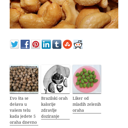
Evo šta se
Brazilski orah
Liker od
dešava u
kalorije
mladih zelenih
vašem telu
zdravlje
oraha
kada jedete 5
doziranje
oraha dnevno