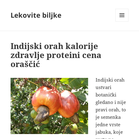
Lekovite biljke
IZBORNIK
I
VIDŽETI
Indijski orah kalorije
zdravlje proteini cena
oraščić
Indijski orah
ustvari
botanički
gledano i nije
pravi orah, to
je semenka
jedne vrste
jabuka, koje