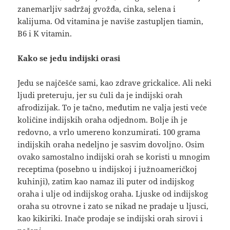
zanemarljiv sadržaj gvožđa, cinka, selena i
kalijuma. Od vitamina je naviše zastupljen tiamin,
B6 i K vitamin.
Kako se jedu indijski orasi
Jedu se najčešće sami, kao zdrave grickalice. Ali neki
ljudi preteruju, jer su čuli da je indijski orah
afrodizijak. To je tačno, međutim ne valja jesti veće
količine indijskih oraha odjednom. Bolje ih je
redovno, a vrlo umereno konzumirati. 100 grama
indijskih oraha nedeljno je sasvim dovoljno. Osim
ovako samostalno indijski orah se koristi u mnogim
receptima (posebno u indijskoj i južnoameričkoj
kuhinji), zatim kao namaz ili puter od indijskog
oraha i ulje od indijskog oraha. Ljuske od indijskog
oraha su otrovne i zato se nikad ne pradaje u ljusci,
kao kikiriki. Inače prodaje se indijski orah sirovi i