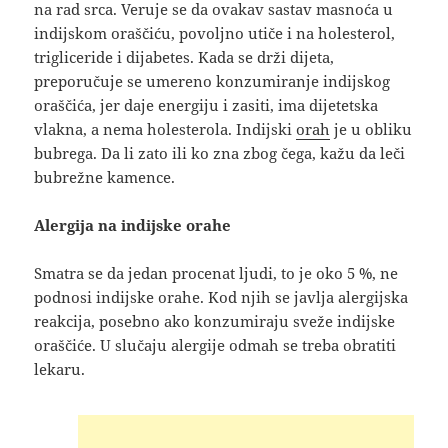
na rad srca. Veruje se da ovakav sastav masnoća u
indijskom oraščiću, povoljno utiče i na holesterol,
trigliceride i dijabetes. Kada se drži dijeta,
preporučuje se umereno konzumiranje indijskog
oraščića, jer daje energiju i zasiti, ima dijetetska
vlakna, a nema holesterola. Indijski
orah
je u obliku
bubrega. Da li zato ili ko zna zbog čega, kažu da leči
bubrežne kamence.
Alergija na indijske orahe
Smatra se da jedan procenat ljudi, to je oko 5 %, ne
podnosi indijske orahe. Kod njih se javlja alergijska
reakcija, posebno ako konzumiraju sveže indijske
oraščiće. U slučaju alergije odmah se treba obratiti
lekaru.