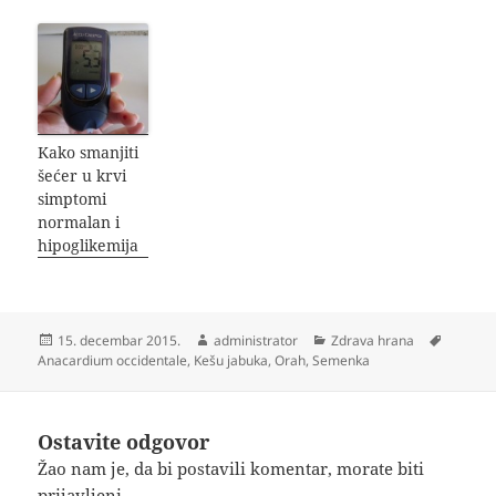
Kako smanjiti
šećer u krvi
simptomi
normalan i
hipoglikemija
Objavljeno
Autor
Kategorije
Oznake
15. decembar 2015.
administrator
Zdrava hrana
Anacardium occidentale
,
Kešu jabuka
,
Orah
,
Semenka
Ostavite odgovor
Žao nam je, da bi postavili komentar, morate
biti
prijavljeni
.