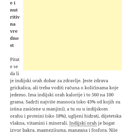
e i
nut
ritiv
na
vre
dno
st
Pitat
e se
da li
je indijski orah dobar za zdravlje. Jeste zdrava
grickalica, ali treba voditi računa o količinama koje
jedemo. Ima indijski orah kalorije i to 560 na 100
grama. Sadrži najviše masnoća (oko 43% od kojih su
istina zasićene u manjini), a tu su u indijskom
orahu i proteini (oko 18%), ugljeni hidrati, dijetetska
vlakna, vitamini i minerali.
Indijski orah
je bogat
izvor bakra, magnezijuma, mangana i fosfora. Nije