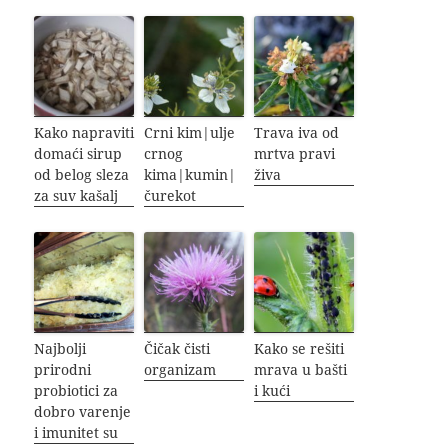
Kako napraviti
Crni kim|ulje
Trava iva od
domaći sirup
crnog
mrtva pravi
od belog sleza
kima|kumin|
živa
za suv kašalj
čurekot
Najbolji
Čičak čisti
Kako se rešiti
prirodni
organizam
mrava u bašti
probiotici za
i kući
dobro varenje
i imunitet su