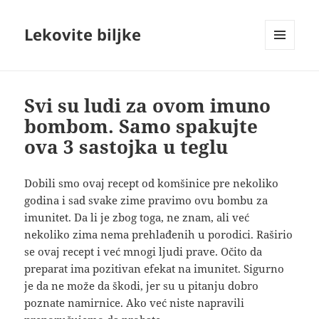
Lekovite biljke
IZBORNIK
I
VIDŽETI
Svi su ludi za ovom imuno
bombom. Samo spakujte
ova 3 sastojka u teglu
Dobili smo ovaj recept od komšinice pre nekoliko
godina i sad svake zime pravimo ovu bombu za
imunitet. Da li je zbog toga, ne znam, ali već
nekoliko zima nema prehlađenih u porodici. Raširio
se ovaj recept i već mnogi ljudi prave. Očito da
preparat ima pozitivan efekat na imunitet. Sigurno
je da ne može da škodi, jer su u pitanju dobro
poznate namirnice
. Ako već niste napravili