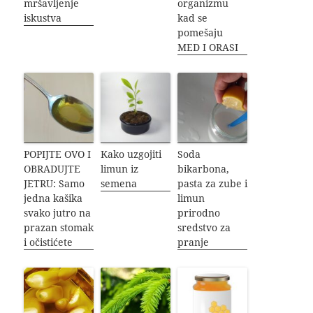
mršavljenje
organizmu
iskustva
kad se
pomešaju
MED I ORASI
POPIJTE OVO I
Kako uzgojiti
Soda
OBRADUJTE
limun iz
bikarbona,
JETRU: Samo
semena
pasta za zube i
jedna kašika
limun
svako jutro na
prirodno
prazan stomak
sredstvo za
i očistićete
pranje