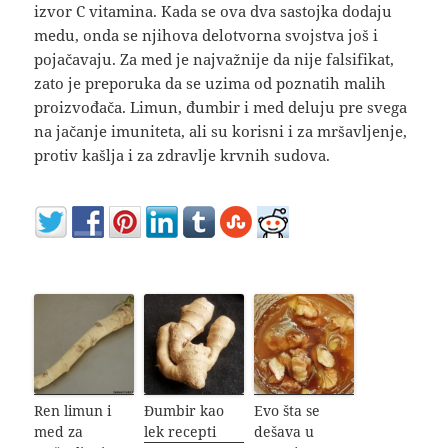
izvor C vitamina. Kada se ova dva sastojka dodaju
medu, onda se njihova delotvorna svojstva još i
pojačavaju. Za med je najvažnije da nije falsifikat,
zato je preporuka da se uzima od poznatih malih
proizvođača. Limun, đumbir i med deluju pre svega
na jačanje imuniteta, ali su korisni i za mršavljenje,
protiv kašlja i za zdravlje krvnih sudova.
Ren limun i
Đumbir kao
Evo šta se
med za
lek recepti
dešava u