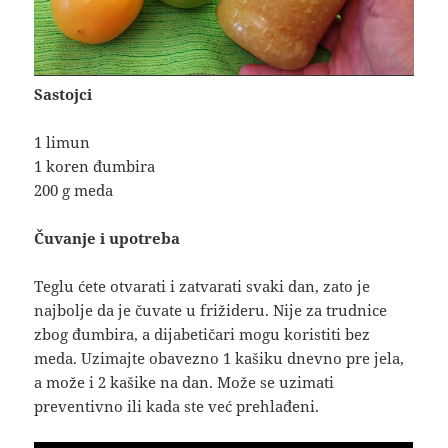
Sastojci
1 limun
1 koren đumbira
200 g meda
Čuvanje i upotreba
Teglu ćete otvarati i zatvarati svaki dan, zato je
najbolje da je čuvate u frižideru. Nije za trudnice
zbog đumbira, a dijabetičari mogu koristiti bez
meda. Uzimajte obavezno 1 kašiku dnevno pre jela,
a može i 2 kašike na dan. Može se uzimati
preventivno ili kada ste već prehlađeni.