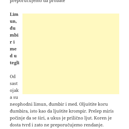
preporučujemo da probate
Lim
un,
đu
mbi
r i
me
d u
tegli
Od
sast
ojak
a su
neophodni limun, đumbir i med. Oljuštite koru
đumbira, isto kao da ljuštite krompir. Prelep miris
počinje da se širi, a ukus je prilično ljut. Koren je
dosta tvrd i zato ne preporučujemo rendanje.