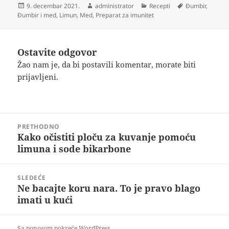
Objavljeno
Autor
Kategorije
Oznake
9. decembar 2021.
administrator
Recepti
Đumbir
,
Đumbir i med
,
Limun
,
Med
,
Preparat za imunitet
Ostavite odgovor
Žao nam je, da bi postavili komentar, morate
biti
prijavljeni
.
Kretanje
PRETHODNO
članka
Kako očistiti ploču za kuvanje pomoću
Prethodni
limuna i sode bikarbone
članak:
SLEDEĆE
Ne bacajte koru nara. To je pravo blago
Sledeći
imati u kući
članak:
Sa ponosom pokreće WordPress