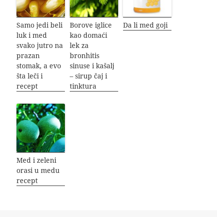
Samo jedi beli
Borove iglice
Da li med goji
luk i med
kao domaći
svako jutro na
lek za
prazan
bronhitis
stomak, a evo
sinuse i kašalj
šta leči i
– sirup čaj i
recept
tinktura
Med i zeleni
orasi u medu
recept