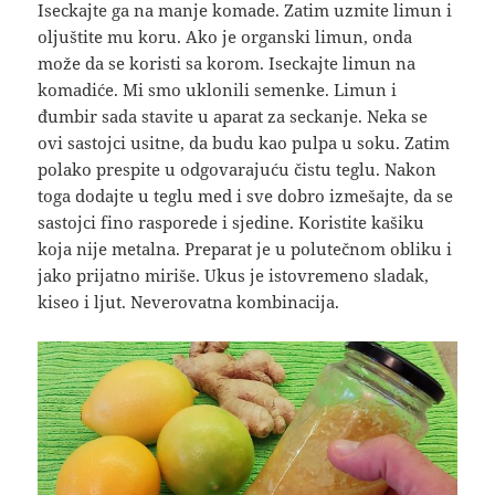
Iseckajte ga na manje komade. Zatim uzmite limun i
oljuštite mu koru. Ako je organski limun, onda
može da se koristi sa korom. Iseckajte limun na
komadiće. Mi smo uklonili semenke. Limun i
đumbir sada stavite u aparat za seckanje. Neka se
ovi sastojci usitne, da budu kao pulpa u soku. Zatim
polako prespite u odgovarajuću čistu teglu. Nakon
toga dodajte u teglu med i sve dobro izmešajte, da se
sastojci fino rasporede i sjedine. Koristite kašiku
koja nije metalna. Preparat je u polutečnom obliku i
jako prijatno miriše. Ukus je istovremeno sladak,
kiseo i ljut. Neverovatna kombinacija.