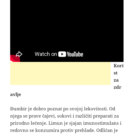
Kori
st
za
zdr
avlje
Đumbir je dobro poznat po svojoj lekovitosti. Od
njega se prave čajevi, sokovi i različiti preparati za
prirodno lečenje. Limun je sjajan imunostimulans i
redovno se konzumira protiv prehlade. Odličan je