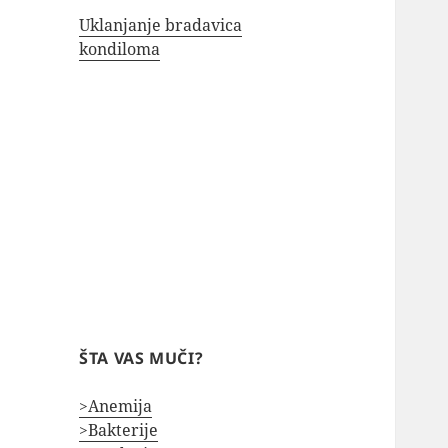
Uklanjanje bradavica
kondiloma
ŠTA VAS MUČI?
>Anemija
>Bakterije