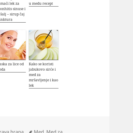
maći lek za
u medu recept
onhitis sinuse i
šalj – sirup čaj
tinktura
ska za lice od
Kako se koristi
eda
jabukovo sirće i
med za
mršavljenje i kao
lek
tegorije
Oznake
rava hrana
Med
,
Med za