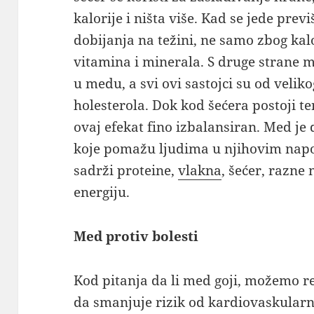
kalorije i ništa više. Kad se jede prev
dobijanja na težini, ne samo zbog kal
vitamina i minerala. S druge strane mi
u medu, a svi ovi sastojci su od velik
holesterola. Dok kod šećera postoji te
ovaj efekat fino izbalansiran. Med je 
koje pomažu ljudima u njihovim napo
sadrži proteine,
vlakna
, šećer, razne
energiju.
Med protiv bolesti
Kod pitanja da li med goji, možemo r
da smanjuje rizik od kardiovaskularn