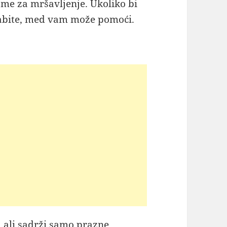
me za mršavljenje. Ukoliko bi
abite, med vam može pomoći.
, ali sadrži samo prazne