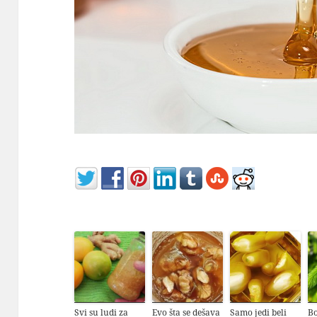
Svi su ludi za
Evo šta se dešava
Samo jedi beli
Bo