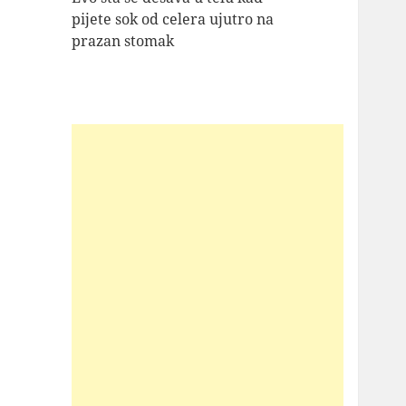
pijete sok od celera ujutro na
prazan stomak