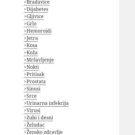
>Bradavice
>Dijabetes
>Gljivice
>Grlo
>Hemoroidi
>Jetra
>Kosa
>Koža
>Mršavljenje
>Nokti
>Pritisak
>Prostata
>Sinusi
>Srce
>Urinarna infekcija
>Virusi
>Zubi i desni
>Želudac
>Žensko zdravlje