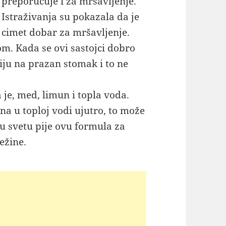
preporučuje i za mršavljenje.
Istraživanja su pokazala da je
cimet dobar za mršavljenje.
m. Kada se ovi sastojci dobro
ju na prazan stomak i to ne
je, med, limun i topla voda.
a u toploj vodi ujutro, to može
u svetu pije ovu formula za
ežine.