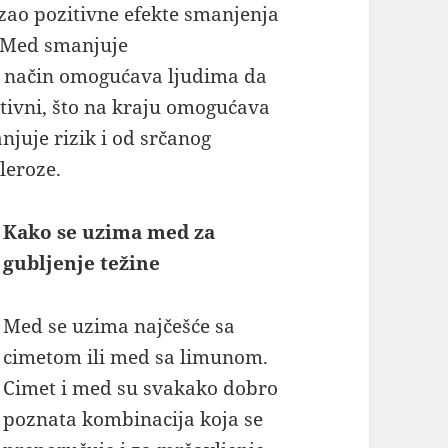
zao pozitivne efekte smanjenja
. Med smanjuje
aj način omogućava ljudima da
ktivni, što na kraju omogućava
njuje rizik i od srčanog
leroze.
Kako se uzima med za
gubljenje težine
Med se uzima najčešće sa
cimetom ili med sa limunom.
Cimet i med su svakako dobro
poznata kombinacija koja se