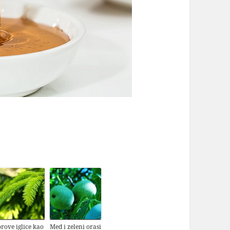
rove iglice kao
Med i zeleni orasi