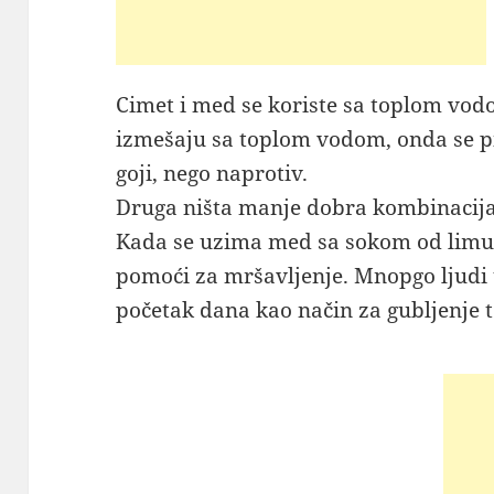
Cimet i med se koriste sa toplom vodo
izmešaju sa toplom vodom, onda se pi
goji, nego naprotiv.
Druga ništa manje dobra kombinacija 
Kada se uzima med sa sokom od limun
pomoći za mršavljenje. Mnopgo ljudi 
početak dana kao način za gubljenje t