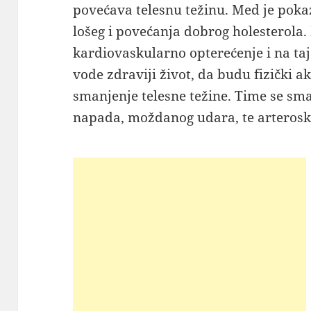
povećava telesnu težinu. Med je poka
lošeg i povećanja dobrog holesterola
kardiovaskularno opterećenje i na t
vode zdraviji život, da budu fizički a
smanjenje telesne težine. Time se sma
napada, moždanog udara, te arterosk