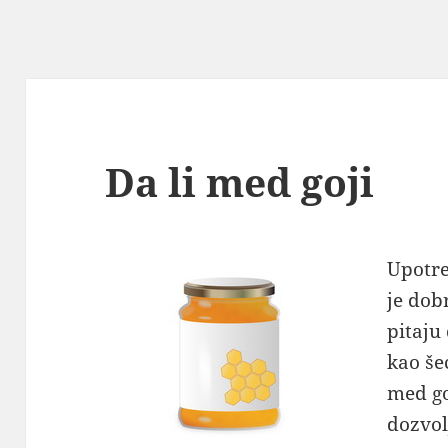
Da li med goji
Upotr
je dob
pitaju
kao še
med go
dozvol