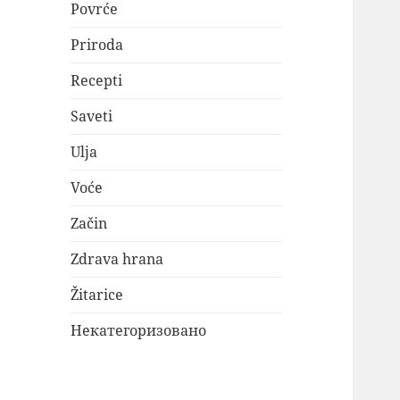
Povrće
Priroda
Recepti
Saveti
Ulja
Voće
Začin
Zdrava hrana
Žitarice
Некатегоризовано