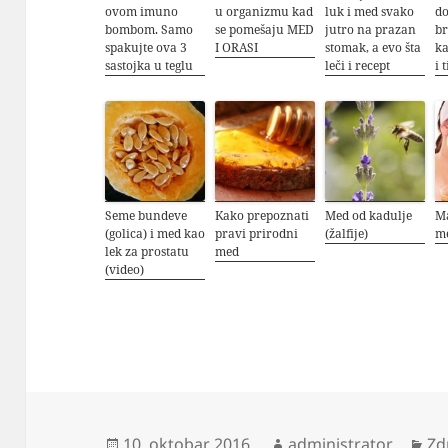
ovom imuno
u organizmu kad
luk i med svako
do
bombom. Samo
se pomešaju MED
jutro na prazan
br
spakujte ova 3
I ORASI
stomak, a evo šta
ka
sastojka u teglu
leči i recept
i 
Seme bundeve
Kako prepoznati
Med od kadulje
Ma
(golica) i med kao
pravi prirodni
(žalfije)
m
lek za prostatu
med
(video)
Objavljeno
Autor
Ka
10. oktobar 2016.
administrator
Zd