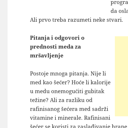
progra
da osl
Ali prvo treba razumeti neke stvari.
Pitanja i odgovori o
prednosti meda za
mršavljenje
Postoje mnoga pitanja. Nije li
med kao šećer? Hoće li kalorije
u medu onemogućiti gubitak
težine? Ali za razliku od
rafinisanog šećera med sadrži
vitamine i minerale. Rafinisani
šećer se koristi za zaslađivanje hrane