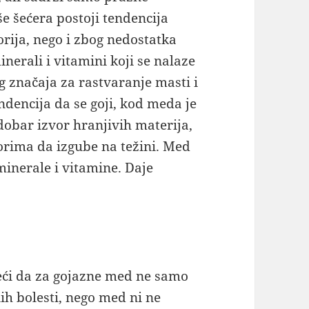
iše šećera postoji tendencija
orija, nego i zbog nedostatka
nerali i vitamini koji se nalaze
og značaja za rastvaranje masti i
ndencija da se goji, kod meda je
dobar izvor hranjivih materija,
rima da izgube na težini. Med
 minerale i vitamine. Daje
eći da za gojazne med ne samo
ih bolesti, nego med ni ne