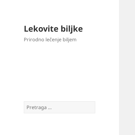
Lekovite biljke
Prirodno lečenje biljem
Pretraga
za: