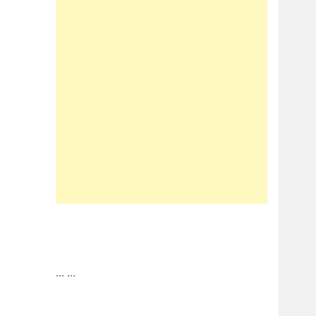
...
...