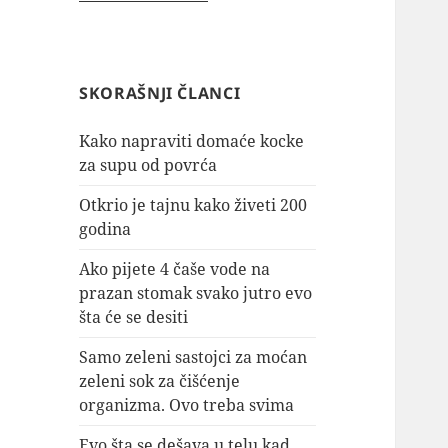
SKORAŠNJI ČLANCI
Kako napraviti domaće kocke
za supu od povrća
Otkrio je tajnu kako živeti 200
godina
Ako pijete 4 čaše vode na
prazan stomak svako jutro evo
šta će se desiti
Samo zeleni sastojci za moćan
zeleni sok za čišćenje
organizma. Ovo treba svima
Evo šta se dešava u telu kad