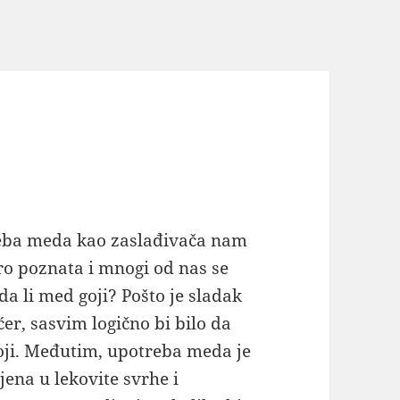
eba meda kao zaslađivača nam
ro poznata i mnogi od nas se
 da li med goji? Pošto je sladak
ćer, sasvim logično bi bilo da
ji. Međutim
, upotreba meda je
jena u lekovite svrhe i