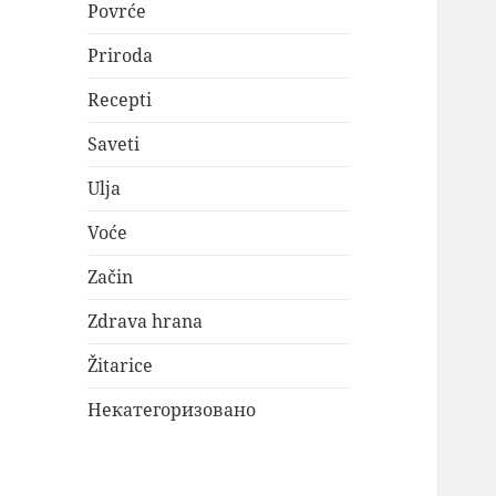
Povrće
Priroda
Recepti
Saveti
Ulja
Voće
Začin
Zdrava hrana
Žitarice
Некатегоризовано