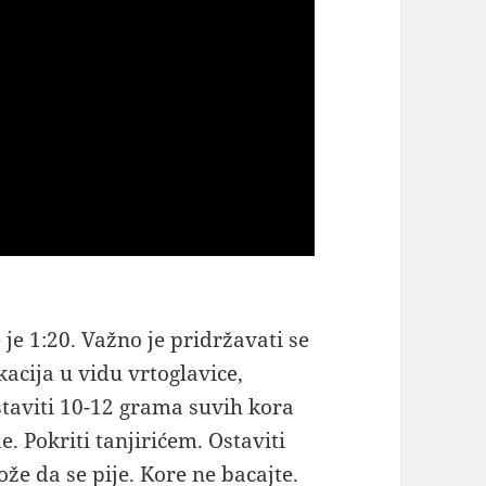
je 1:20. Važno je pridržavati se
acija u vidu vrtoglavice,
 staviti 10-12 grama suvih kora
e. Pokriti tanjirićem. Ostaviti
že da se pije. Kore ne bacajte.