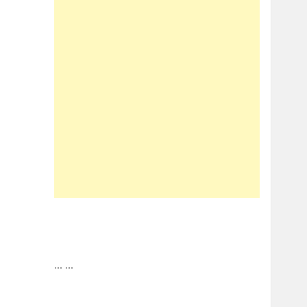
...
...