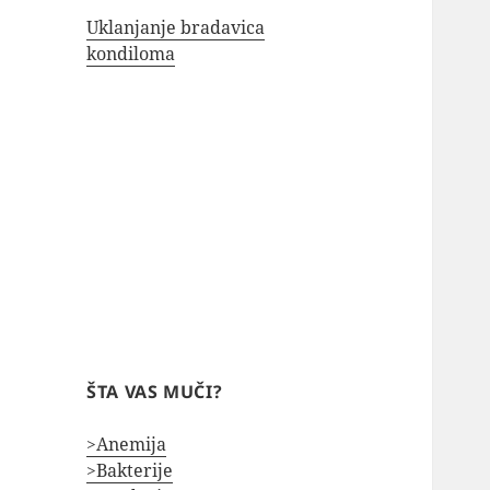
Uklanjanje bradavica
kondiloma
ŠTA VAS MUČI?
>Anemija
>Bakterije