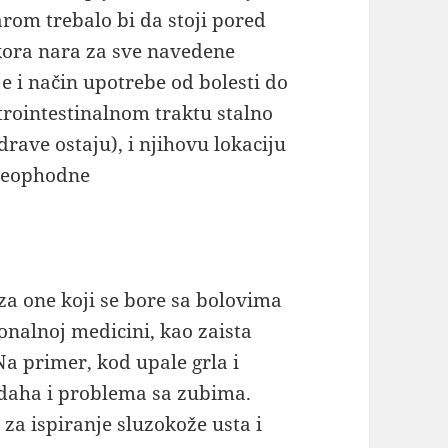
arom trebalo bi da stoji pored
kora nara za sve navedene
nje i način upotrebe od bolesti do
astrointestinalnom traktu stalno
rave ostaju), i njihovu lokaciju
 neophodne
 za one koji se bore sa bolovima
ionalnoj medicini, kao zaista
a primer, kod upale grla i
, zadaha i problema sa zubima.
 za ispiranje sluzokože usta i