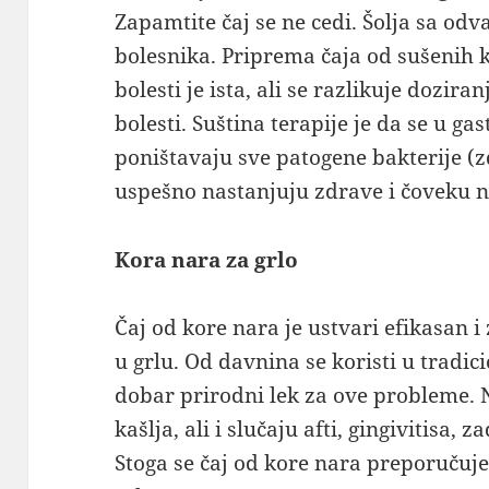
Zapamtite čaj se ne cedi. Šolja sa odv
bolesnika. Priprema čaja od sušenih 
bolesti je ista, ali se razlikuje dozira
bolesti. Suština terapije je da se u g
poništavaju sve patogene bakterije (zd
uspešno nastanjuju zdrave i čoveku
Kora nara za grlo
Čaj od kore nara je ustvari efikasan i
u grlu. Od davnina se koristi u tradic
dobar prirodni lek za ove probleme. N
kašlja, ali i slučaju afti, gingivitisa
Stoga se čaj od kore nara preporučuje