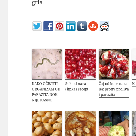
grla.
KAKO OČISTITI
Sok od nara
Čaj od kore nara
Ka
ORGANIZAM OD
(šipka) recept
lek protiv proliva
PARAZITA DOK
i parazita
NIJE KASNO