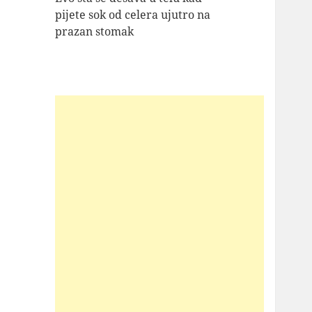
pijete sok od celera ujutro na
prazan stomak