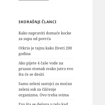
SKORAŠNJI ČLANCI
Kako napraviti domaće kocke
za supu od povrća
Otkrio je tajnu kako živeti 200
godina
Ako pijete 4 čaše vode na
prazan stomak svako jutro evo
šta će se desiti
Samo zeleni sastojci za moćan
zeleni sok za čišćenje
organizma. Ovo treba svima
Evo šta se dešava u telu kad