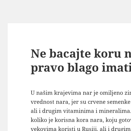
Ne bacajte koru n
pravo blago imati
U našim krajevima nar je omiljeno zi
vrednost nara, jer su crvene semenke
ali i drugim vitaminima i mineralima
koliko je korisna kora nara, koju goto
vekovima koristi u Rusiji, ali i drug