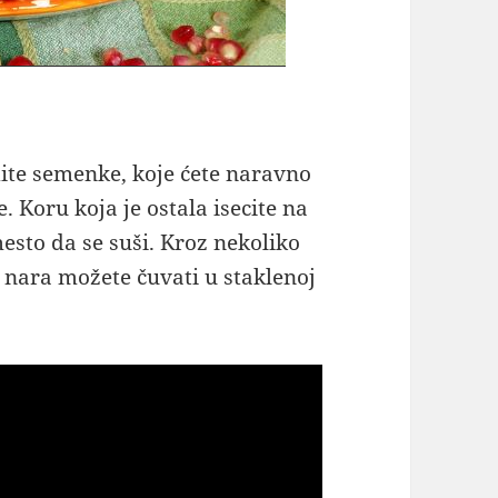
ite semenke, koje ćete naravno
e. Koru koja je ostala isecite na
sto da se suši. Kroz nekoliko
 nara možete čuvati u staklenoj