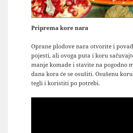
Priprema kore nara
Oprane plodove nara otvorite i povad
pojesti, ali ovoga puta i koru sačuvajt
manje komade i stavite na pogodno me
dana kora će se osušiti. Osušenu koru
tegli i koristiti po potrebi.