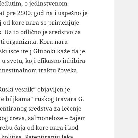
Međutim, o jedinstvenom
at pre 2500. godina i uspešno je
aj od kore nara se primenjuje
. Uz to odlično je sredstvo za
osti organizma. Kora nara
ki iscelitelj Gluboki kaže da je
u svetu, koji efikasno inhibira
oinestinalnom traktu čoveka,
uski vesnik“ objavljen je
je biljkama“ ruskog travara G.
tentiranog sredstva za lečenje
lepog creva, salmoneloze – čajem
rebu čaja od kore nara i kod
 kolitisa. Patentiranju leka