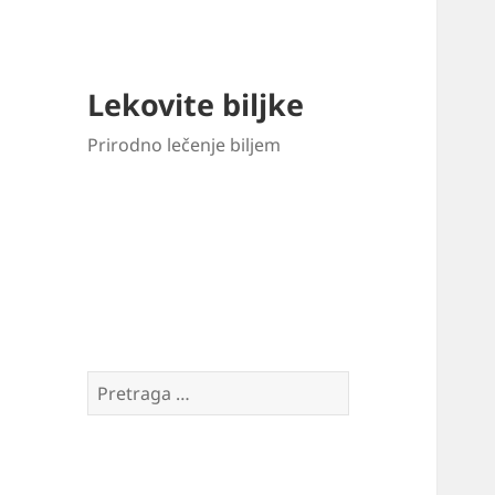
Lekovite biljke
Prirodno lečenje biljem
Pretraga
za: