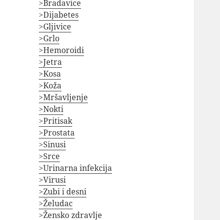
>Bradavice
>Dijabetes
>Gljivice
>Grlo
>Hemoroidi
>Jetra
>Kosa
>Koža
>Mršavljenje
>Nokti
>Pritisak
>Prostata
>Sinusi
>Srce
>Urinarna infekcija
>Virusi
>Zubi i desni
>Želudac
>Žensko zdravlje