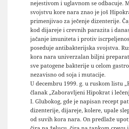
nejestivom i uglavnom se odbacuje. 
svojstvu kore nara znao je još Hipokr
primenjivao za ječenje dizenterije. Č
kod dijareje i crevnih parazita i danas
jačanje imuniteta i protiv iscrpeljen
poseduje antibakterijska svojstva. Rus
kora nara univerzalan biljni preparat 
sve patogene bakterije u celom gastr
nezavisno od soja i mutacije.
U decembru 1999. g. u ruskom listu „R
članak „Zaboravljeni Hipokrat i lečen
I. Glubokog, gde je napisan recept pa
dizenterije, dijareje, kolere, upale s
od suvih kora nara. On predlaže upot
čira na želucu, čira na tankom crevu i