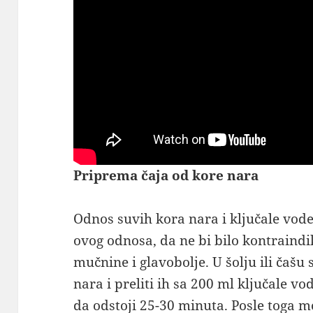
Priprema čaja od kore nara
Odnos suvih kora nara i ključale vode 
ovog odnosa, da ne bi bilo kontraindik
mučnine i glavobolje. U šolju ili čašu
nara i preliti ih sa 200 ml ključale vod
da odstoji 25-30 minuta. Posle toga mo