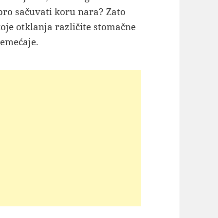
obro sačuvati koru nara? Zato
oje otklanja različite stomačne
remećaje.