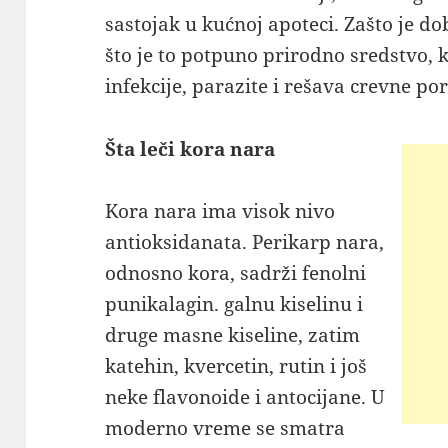
sastojak u kućnoj apoteci
. Zašto je d
što je to potpuno prirodno sredstvo, k
infekcije, parazite i rešava crevne po
Šta leči kora nara
Kora nara ima visok nivo
antioksidanata. Perikarp nara,
odnosno kora, sadrži fenolni
punikalagin. galnu kiselinu i
druge masne kiseline, zatim
katehin, kvercetin, rutin i još
neke flavonoide i antocijane. U
moderno vreme se smatra