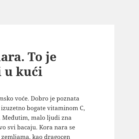
ara. To je
 u kući
msko voće. Dobro je poznata
 izuzetno bogate vitaminom C,
. Međutim, malo ljudi zna
vo svi bacaju. Kora nara se
im zemljama, kao dragocen