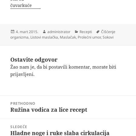
čuvarkuće
Objavljeno
Autor
Kategorije
Oznake
4. mart 2015.
administrator
Recepti
Čišćenje
organizma
,
Listovi maslačka
,
Maslačak
,
Prolećni umor
,
Sokovi
Ostavite odgovor
Žao nam je, da bi postavili komentar, morate
biti
prijavljeni
.
Kretanje
PRETHODNO
članka
Ružina vodica za lice recept
Prethodni
članak:
SLEDEĆE
Hladne noge i ruke slaba cirkulacija
Sledeći