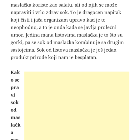
maslačka koriste kao salatu, ali od njih se može
napraviti i vrlo zdrav sok. To je dragocen napitak
koji čisti i jača organizam upravo kad je to
neophodno, a to je onda kada se javlja prolećni
umor. Jedina mana listovima maslačka je to što su
gorki, pa se sok od maslačka kombinuje sa drugim
sastojcima. Sok od listova maslačka je još jedan
produkt prirode koji nam je besplatan.
Kak
o se
pra
vi
sok
od
mas
lačk
a
rec