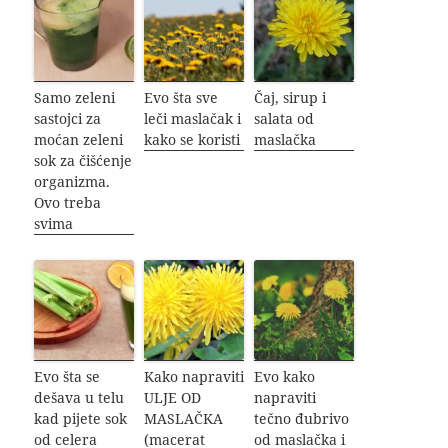
Samo zeleni
Evo šta sve
Čaj, sirup i
sastojci za
leči maslačak i
salata od
moćan zeleni
kako se koristi
maslačka
sok za čišćenje
organizma.
Ovo treba
svima
Evo šta se
Kako napraviti
Evo kako
dešava u telu
ULJE OD
napraviti
kad pijete sok
MASLAČKA
tečno đubrivo
od celera
(macerat
od maslačka i