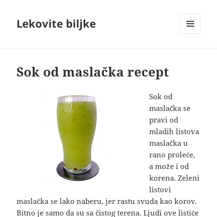
Lekovite biljke
IZBORNIK
I
VIDŽETI
Sok od maslačka recept
Sok od
maslačka se
pravi od
mladih listova
maslačka u
rano proleće,
a može i od
korena. Zeleni
listovi
maslačka se lako naberu, jer rastu svuda kao korov
.
Bitno je samo da su sa čistog terena. Ljudi ove listiće