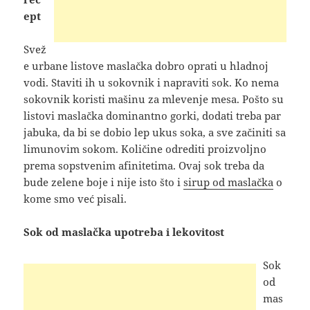
ept
Svež
e urbane listove maslačka dobro oprati u hladnoj
vodi. Staviti ih u sokovnik i napraviti sok. Ko nema
sokovnik koristi mašinu za mlevenje mesa. Pošto su
listovi maslačka dominantno gorki, dodati treba par
jabuka, da bi se dobio lep ukus soka, a sve začiniti sa
limunovim sokom. Količine odrediti proizvoljno
prema sopstvenim afinitetima. Ovaj sok treba da
bude zelene boje i nije isto što i
sirup od maslačka
o
kome smo već pisali.
Sok od maslačka upotreba i lekovitost
Sok
od
mas