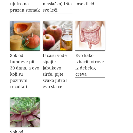
ujutro na
maslačka) i šta
insekticid
prazan stomak
sve leči
Sok od
U čašu vode
Evo kako
bundeve piti
sipajte
izbaciti otrove
30 dana, a evo
jabukovo
iz debelog
koji su
sirće, pijte
creva
pozitivni
svako jutro i
rezultati
evo šta će
Sok od