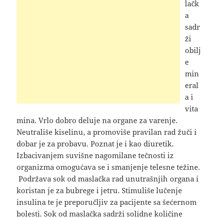
lačk
a
sadr
ži
obilj
e
min
eral
a i
vita
mina. Vrlo dobro deluje na organe za varenje.
Neutrališe kiselinu, a promoviše pravilan rad žuči i
dobar je za probavu. Poznat je i kao diuretik.
Izbacivanjem suvišne nagomilane tečnosti iz
organizma omogućava se i smanjenje telesne težine.
Podržava sok od maslačka rad unutrašnjih organa i
koristan je za bubrege i jetru. Stimuliše lučenje
insulina te je preporučljiv za pacijente sa šećernom
bolesti. Sok od maslačka sadrži solidne količine