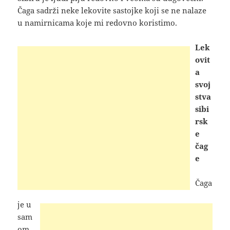
Čaga sadrži neke lekovite sastojke koji se ne nalaze
u namirnicama koje mi redovno koristimo.
Lek
ovit
a
svoj
stva
sibi
rsk
e
čag
e
Čaga
je u
sam
om