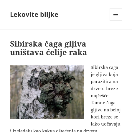
Lekovite biljke
IZBORNIK
I
VIDŽETI
Sibirska čaga gljiva
uništava ćelije raka
Sibirska čaga
je gljiva koja
parazitira na
drvetu breze
najčešće.
Tamne čaga
gljive na beloj
kori breze se
lako uočavaju
i izgledaju kao kakva oštećenja na drvetu
.