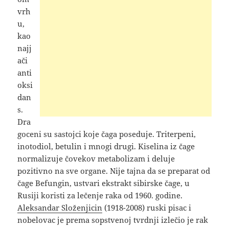
vrh
u,
kao
najj
ači
anti
oksi
dan
s.
Dra
goceni su sastojci koje čaga poseduje. Triterpeni,
inotodiol, betulin i mnogi drugi. Kiselina iz čage
normalizuje čovekov metabolizam i deluje
pozitivno na sve organe. Nije tajna da se preparat od
čage Befungin, ustvari ekstrakt sibirske čage, u
Rusiji koristi za lečenje raka od 1960. godine.
Aleksandar Složenjicin
(1918-2008) ruski pisac i
nobelovac je prema sopstvenoj tvrdnji izlečio je rak