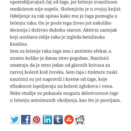
upotrebljavajući čaj od čage, jer lečenje zvaničnom
medicinom nije uspelo. Složenjicin je u svojoj knjizi
Odeljenje za rak opisao kako mu je čaga pomogla u
lečenju raka. On je posle toga živeo još nekoliko
decenija i doživeo duboku starost. Aktivni sastojak
koji uništava ćelije raka je izgleda betulinska
kiselina.
Sem za lečenje raka čaga ima i antistres efekat, a
znamo koliko je danas stres poguban. Naučnici
smatraju da je stres jedan od glavnih krivaca za
razvoj bolesti kod čoveka. Sem čaja i tinkture ruski
naučnici su još napravili i kreme od čage, koje
efisaknost ispoljavaju na bolesti zglobova i vena.
Neke studije su pokazale moguću delotvornost čage
u lečenju autoimunih oboljenja, kao što je psorijaza.