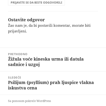
PRIJAVITE SE DA BISTE ODGOVORILI
Ostavite odgovor
Žao nam je, da bi postavili komentar, morate
biti
prijavljeni
.
Kretanje
PRETHODNO
članka
Žižula voće kineska urma ili datula
Prethodni
sadnice i uzgoj
članak:
SLEDEĆE
Psilijum (psyllium) prah ljuspice vlakna
Sledeći
iskustva cena
članak:
Sa ponosom pokreće WordPress