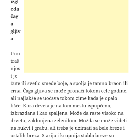
izgl
eda
čag
a
gljiv
a
Unu
traš
njos
t je
žute ili svetlo smeđe boje, a spolja je tamno braon ili
crna. Čaga gljiva se može pronaći tokom cele godine,
ali najlakše se uočava tokom zime kada je opalo
lišće. Kora drveta je na tom mestu ispupčena,
izbrazdana i kao spaljena. Može da raste visoko na
drvetu, zaklonjena zelenilom. Možda se može videti
na bukvi i grabu, ali treba je uzimati sa bele breze i
ostalih breza. Starija i krupnija stabla breze su