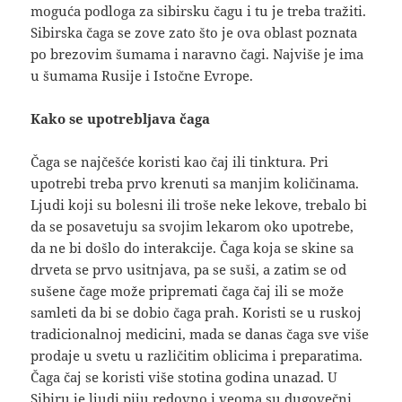
moguća podloga za sibirsku čagu i tu je treba tražiti.
Sibirska čaga se zove zato što je ova oblast poznata
po brezovim šumama i naravno čagi. Najviše je ima
u šumama Rusije i Istočne Evrope.
Kako se upotrebljava čaga
Čaga se najčešće koristi kao čaj ili tinktura. Pri
upotrebi treba prvo krenuti sa manjim količinama.
Ljudi koji su bolesni ili troše neke lekove, trebalo bi
da se posavetuju sa svojim lekarom oko upotrebe,
da ne bi došlo do interakcije. Čaga koja se skine sa
drveta se prvo usitnjava, pa se suši, a zatim se od
sušene čage može pripremati čaga čaj ili se može
samleti da bi se dobio čaga prah. Koristi se u ruskoj
tradicionalnoj medicini, mada se danas čaga sve više
prodaje u svetu u različitim oblicima i preparatima.
Čaga čaj se koristi više stotina godina unazad. U
Sibiru je ljudi piju redovno i veoma su dugovečni.