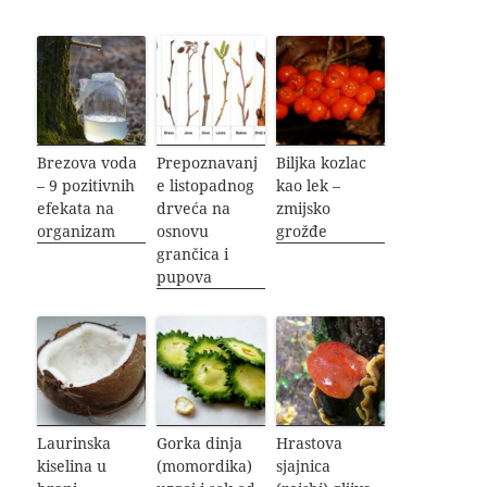
Brezova voda
Prepoznavanj
Biljka kozlac
– 9 pozitivnih
e listopadnog
kao lek –
efekata na
drveća na
zmijsko
organizam
osnovu
grožđe
grančica i
pupova
Laurinska
Gorka dinja
Hrastova
kiselina u
(momordika)
sjajnica