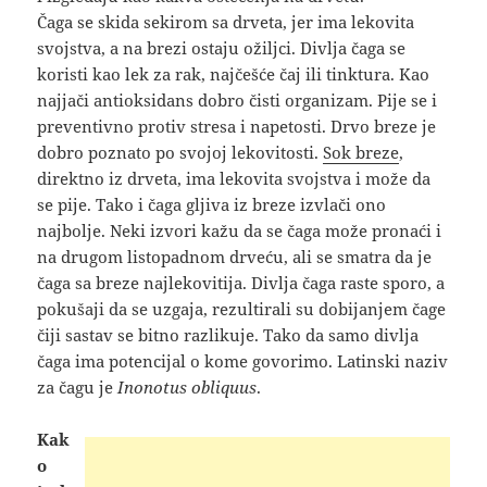
Čaga se skida sekirom sa drveta, jer ima lekovita
svojstva, a na brezi ostaju ožiljci. Divlja čaga se
koristi kao lek za rak, najčešće čaj ili tinktura. Kao
najjači antioksidans dobro čisti organizam. Pije se i
preventivno protiv stresa i napetosti. Drvo breze je
dobro poznato po svojoj lekovitosti.
Sok breze
,
direktno iz drveta, ima lekovita svojstva i može da
se pije. Tako i čaga gljiva iz breze izvlači ono
najbolje. Neki izvori kažu da se čaga može pronaći i
na drugom listopadnom drveću, ali se smatra da je
čaga sa breze najlekovitija. Divlja čaga raste sporo, a
pokušaji da se uzgaja, rezultirali su dobijanjem čage
čiji sastav se bitno razlikuje. Tako da samo divlja
čaga ima potencijal o kome govorimo. Latinski naziv
za čagu je
Inonotus obliquus
.
Kak
o