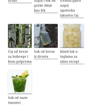
hrani
uzgoj i sok od
(reishi) gljiva
gorke dinje
uzgoj
kao lek
upotreba
iskustva čaj
Čaj od breze
Sok od breze
Kiseli luk u
za bubrege i
iz drveta
teglama za
kosu priprema
zimu recept
Sok od nane
(mente)