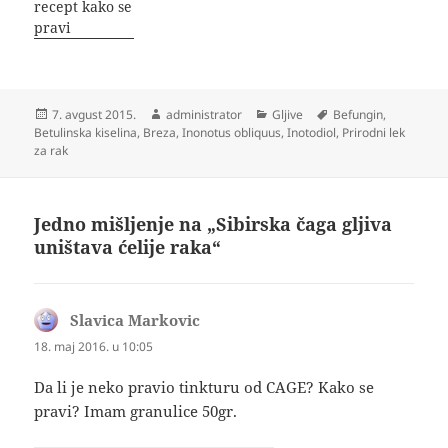
recept kako se
pravi
Objavljeno
Autor
Kategorije
Oznake
7. avgust 2015.
administrator
Gljive
Befungin
,
Betulinska kiselina
,
Breza
,
Inonotus obliquus
,
Inotodiol
,
Prirodni lek
za rak
Jedno mišljenje na „Sibirska čaga gljiva
uništava ćelije raka“
Slavica Markovic
kaže:
18. maj 2016. u 10:05
Da li je neko pravio tinkturu od CAGE? Kako se
pravi? Imam granulice 50gr.