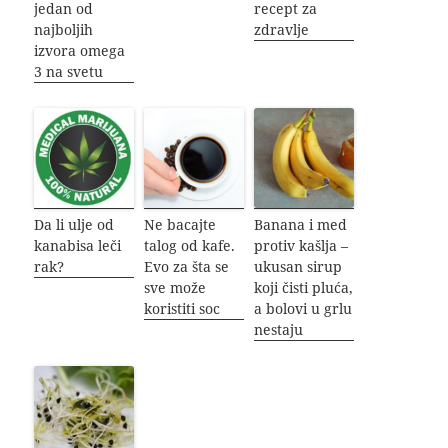
jedan od
recept za
najboljih
zdravlje
izvora omega
3 na svetu
Da li ulje od
Ne bacajte
Banana i med
kanabisa leči
talog od kafe.
protiv kašlja –
rak?
Evo za šta se
ukusan sirup
sve može
koji čisti pluća,
koristiti soc
a bolovi u grlu
nestaju