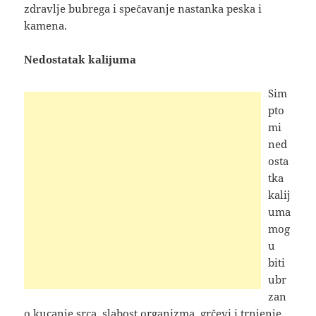
zdravlje bubrega i spečavanje nastanka peska i
kamena.
Nedostatak kalijuma
Sim
pto
mi
ned
osta
tka
kalij
uma
mog
u
biti
ubr
zan
o kucanje srca, slabost organizma, grčevi i trnjenje