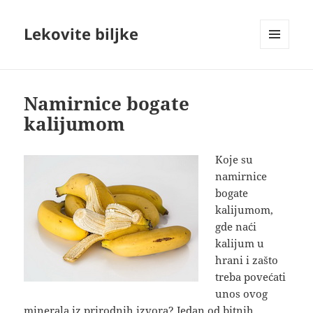
Lekovite biljke
IZBORNIK
I
VIDŽETI
Namirnice bogate
kalijumom
Koje su
namirnice
bogate
kalijumom,
gde naći
kalijum u
hrani i zašto
treba povećati
unos ovog
minerala iz prirodnih izvora? Jedan od bitnih