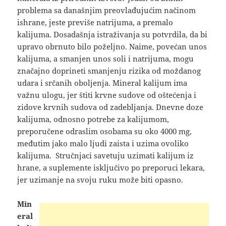
problema sa
današnjim preovlađujućim načinom
ishrane, jeste previše natrijuma, a premalo
kalijuma. Dosadašnja istraživanja su potvrdila, da bi
upravo obrnuto bilo poželjno. Naime, povećan unos
kalijuma, a smanjen unos soli i natrijuma, mogu
značajno doprineti smanjenju rizika od moždanog
udara i srčanih oboljenja. Mineral kalijum ima
važnu ulogu, jer štiti krvne sudove od oštećenja i
zidove krvnih sudova od zadebljanja. Dnevne doze
kalijuma, odnosno potrebe za kalijumom,
preporučene odraslim osobama su oko 4000 mg,
međutim jako malo ljudi zaista i uzima ovoliko
kalijuma. Stručnjaci savetuju uzimati kalijum iz
hrane, a suplemente isključivo po preporuci lekara,
jer uzimanje na svoju ruku može biti opasno.
Min
eral