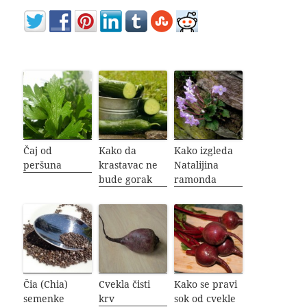
Čaj od
Kako da
Kako izgleda
peršuna
krastavac ne
Natalijina
bude gorak
ramonda
Čia (Chia)
Cvekla čisti
Kako se pravi
semenke
krv
sok od cvekle