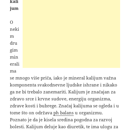
kali
jum
O
neki
m
dru
gim
min
erali
ma
se mnogo više priča, iako je mineral kalijum važna
komponenta svakodnevne ljudske ishrane i nikako
ga ne bi trebalo zanemariti. Kalijum je značajan za
zdravo srce i krvne sudove, energiju organizma,
zdrave kosti i bubrege. Značaj kalijuma se ogleda i u
tome što on održava
ph balans
u organizmu.
Poznato je da je kisela sredina pogodna za razvoj
bolesti. Kalijum deluje kao diuretik, te ima ulogu za