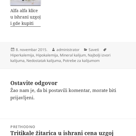
Alfa alfa klice
u ishrani uzgoj
i gde kupiti
Objavljeno
Autor
Kategorije
Oznake
8. novembar 2015.
administrator
Saveti
Hiperkalemija
,
Hipokalemija
,
Mineral kalijum
,
Najbolji izvori
kalijuma
,
Nedostatak kalijuma
,
Potrebe za kalijumom
Ostavite odgovor
Žao nam je, da bi postavili komentar, morate
biti
prijavljeni
.
Kretanje
PRETHODNO
članka
Tritikale žitarica u ishrani cena uzgoj
Prethodni