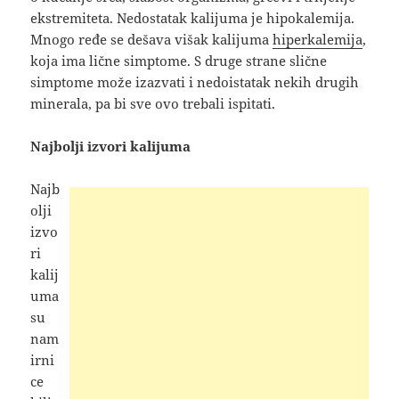
ekstremiteta. Nedostatak kalijuma je hipokalemija.
Mnogo ređe se dešava višak kalijuma
hiperkalemija
,
koja ima lične simptome. S druge strane slične
simptome može izazvati i nedoistatak nekih drugih
minerala, pa bi sve ovo trebali ispitati.
Najbolji izvori kalijuma
Najb
olji
izvo
ri
kalij
uma
su
nam
irni
ce