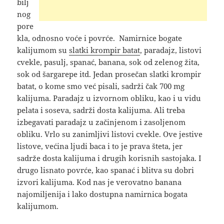
bilj
nog
pore
kla, odnosno voće i povrće. Namirnice bogate
kalijumom su
slatki krompir batat
, paradajz, listovi
cvekle, pasulj, spanać, banana, sok od zelenog žita,
sok od šargarepe itd. Jedan prosečan slatki krompir
batat, o kome smo već pisali, sadrži čak 700 mg
kalijuma. Paradajz u izvornom obliku, kao i u vidu
pelata i soseva, sadrži dosta kalijuma. Ali treba
izbegavati paradajz u začinjenom i zasoljenom
obliku. Vrlo su zanimljivi listovi cvekle. Ove jestive
listove, većina ljudi baca i to je prava šteta, jer
sadrže dosta kalijuma i drugih korisnih sastojaka. I
drugo lisnato povrće, kao spanać i blitva su dobri
izvori kalijuma. Kod nas je verovatno banana
najomiljenija i lako dostupna namirnica bogata
kalijumom.