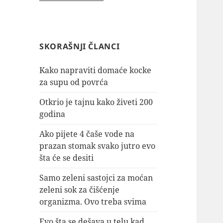
SKORAŠNJI ČLANCI
Kako napraviti domaće kocke
za supu od povrća
Otkrio je tajnu kako živeti 200
godina
Ako pijete 4 čaše vode na
prazan stomak svako jutro evo
šta će se desiti
Samo zeleni sastojci za moćan
zeleni sok za čišćenje
organizma. Ovo treba svima
Evo šta se dešava u telu kad