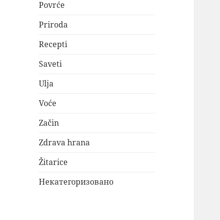
Povrće
Priroda
Recepti
Saveti
Ulja
Voće
Začin
Zdrava hrana
Žitarice
Некатегоризовано