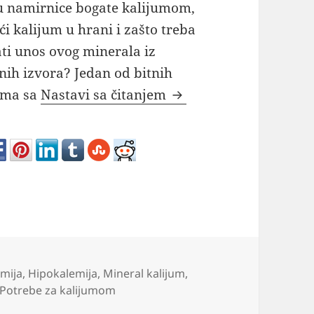
u namirnice bogate kalijumom,
ći kalijum u hrani i zašto treba
ti unos ovog minerala iz
nih izvora? Jedan od bitnih
Namirnice bogate kal
ema sa
Nastavi sa čitanjem
emija
,
Hipokalemija
,
Mineral kalijum
,
Potrebe za kalijumom
alijumom