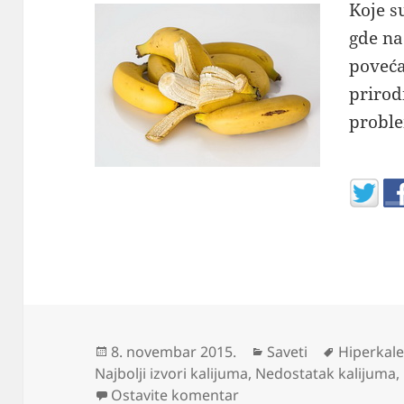
Koje s
gde na
poveća
prirod
probl
Objavljeno
Kategorije
Oznake
8. novembar 2015.
Saveti
Hiperkal
Najbolji izvori kalijuma
,
Nedostatak kalijuma
,
na Namirnice bogate k
Ostavite komentar