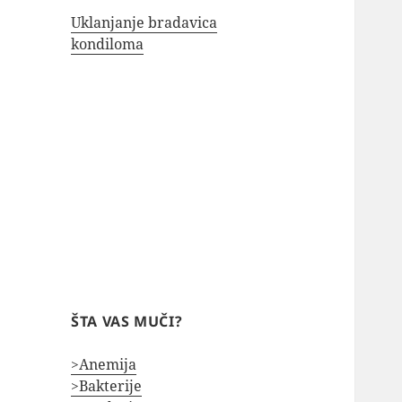
Uklanjanje bradavica
kondiloma
ŠTA VAS MUČI?
>Anemija
>Bakterije