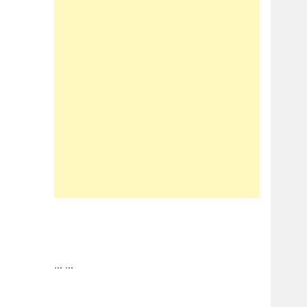
...
...