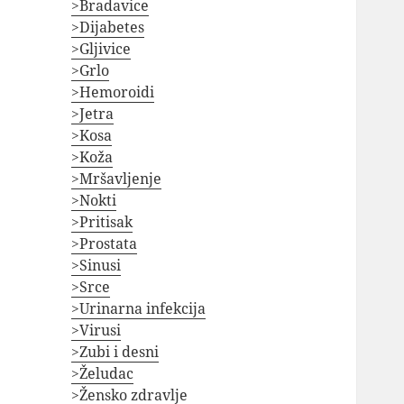
>Bradavice
>Dijabetes
>Gljivice
>Grlo
>Hemoroidi
>Jetra
>Kosa
>Koža
>Mršavljenje
>Nokti
>Pritisak
>Prostata
>Sinusi
>Srce
>Urinarna infekcija
>Virusi
>Zubi i desni
>Želudac
>Žensko zdravlje