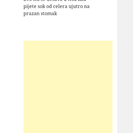
pijete sok od celera ujutro na
prazan stomak