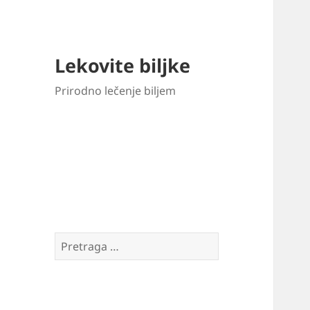
Lekovite biljke
Prirodno lečenje biljem
Pretraga
za: