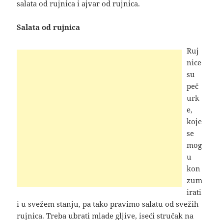
salata od rujnica i ajvar od rujnica.
Salata od rujnica
Ruj
nice
su
peč
urk
e,
koje
se
mog
u
kon
zum
irati
i u svežem stanju, pa tako pravimo salatu od svežih
rujnica. Treba ubrati mlade gljive, iseći stručak na