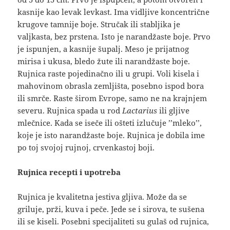
kasnije kao levak levkast. Ima vidljive koncentrične
krugove tamnije boje. Stručak ili stabljika je
valjkasta, bez prstena. Isto je narandžaste boje. Prvo
je ispunjen, a kasnije šupalj. Meso je prijatnog
mirisa i ukusa, bledo žute ili narandžaste boje.
Rujnica raste pojedinačno ili u grupi. Voli kisela i
mahovinom obrasla zemljišta, posebno ispod bora
ili smrče. Raste širom Evrope, samo ne na krajnjem
severu. Rujnica spada u rod
Lactarius
ili gljive
mlečnice. Kada se iseče ili ošteti izlučuje ’’mleko’’,
koje je isto narandžaste boje. Rujnica je dobila ime
po toj svojoj rujnoj, crvenkastoj boji.
Rujnica recepti i upotreba
Rujnica je kvalitetna jestiva gljiva. Može da se
griluje, prži, kuva i peče. Jede se i sirova, te sušena
ili se kiseli. Posebni specijaliteti su gulaš od rujnica,