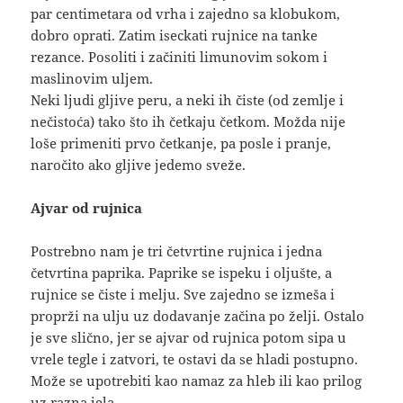
par centimetara od vrha i zajedno sa klobukom,
dobro oprati. Zatim iseckati rujnice na tanke
rezance. Posoliti i začiniti limunovim sokom i
maslinovim uljem.
Neki ljudi gljive peru, a neki ih čiste (od zemlje i
nečistoća) tako što ih četkaju četkom. Možda nije
loše primeniti prvo četkanje, pa posle i pranje,
naročito ako gljive jedemo sveže.
Ajvar od rujnica
Postrebno nam je tri četvrtine rujnica i jedna
četvrtina paprika. Paprike se ispeku i oljušte, a
rujnice se čiste i melju. Sve zajedno se izmeša i
proprži na ulju uz dodavanje začina po želji. Ostalo
je sve slično, jer se ajvar od rujnica potom sipa u
vrele tegle i zatvori, te ostavi da se hladi postupno.
Može se upotrebiti kao namaz za hleb ili kao prilog
uz razna jela.