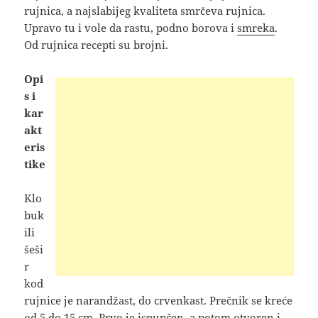
rujnica, a najslabijeg kvaliteta smrčeva rujnica.
Upravo tu i vole da rastu, podno borova i
smreka
.
Od rujnica recepti su brojni.
Opi
s i
kar
akt
eris
tike
Klo
buk
ili
šeši
r
kod
rujnice je narandžast, do crvenkast. Prečnik se kreće
od 5 do 15 cm. Prvo je ispupčen, a potom otvoren i