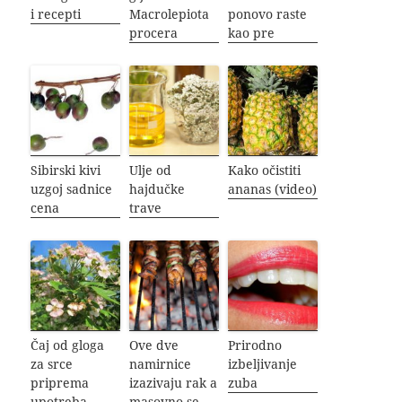
i recepti
Macrolepiota
ponovo raste
procera
kao pre
Sibirski kivi
Ulje od
Kako očistiti
uzgoj sadnice
hajdučke
ananas (video)
cena
trave
Čaj od gloga
Ove dve
Prirodno
za srce
namirnice
izbeljivanje
priprema
izazivaju rak a
zuba
upotreba
masovno se