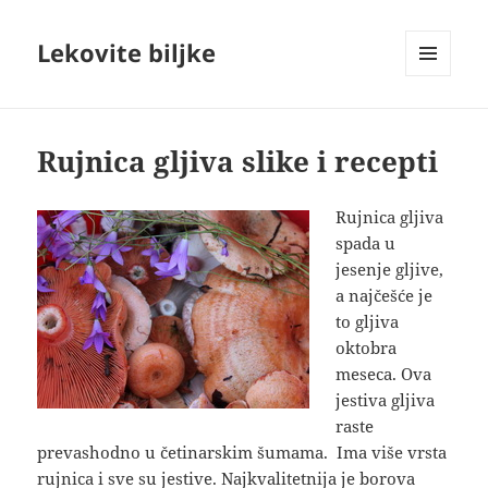
Lekovite biljke
IZBORNIK
I
VIDŽETI
Rujnica gljiva slike i recepti
Rujnica gljiva
spada u
jesenje gljive,
a najčešće je
to gljiva
oktobra
meseca. Ova
jestiva gljiva
raste
prevashodno u četinarskim šumama. Ima više vrsta
rujnica i sve
su jestive. Najkvalitetnija je borova