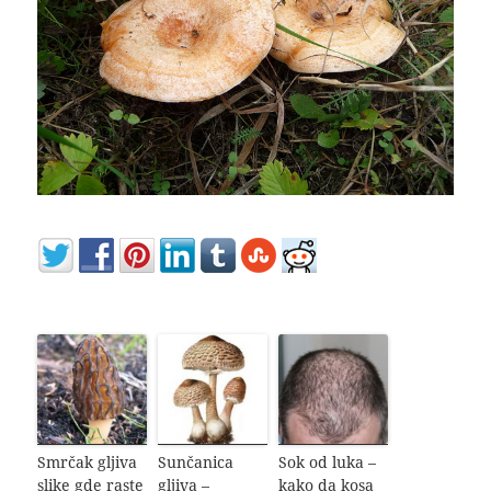
Smrčak gljiva
Sunčanica
Sok od luka –
slike gde raste
gljiva –
kako da kosa