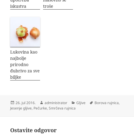
iskustva
troše
Lukovina kao
najbolje
prirodno
đubrivo za sve
biljke
Objavljeno
Autor
Kategorije
Oznake
26. jul 2016.
administrator
Gljive
Borova rujnica
,
Jesenje gljive
,
Pečurke
,
Smrčeva rujnica
Ostavite odgovor