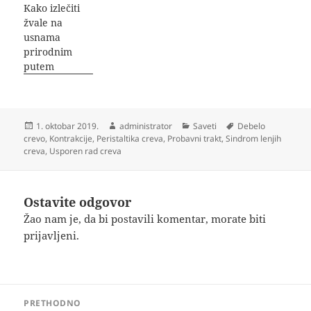
Kako izlečiti
žvale na
usnama
prirodnim
putem
Objavljeno
Autor
Kategorije
Oznake
1. oktobar 2019.
administrator
Saveti
Debelo
crevo
,
Kontrakcije
,
Peristaltika creva
,
Probavni trakt
,
Sindrom lenjih
creva
,
Usporen rad creva
Ostavite odgovor
Žao nam je, da bi postavili komentar, morate
biti
prijavljeni
.
Kretanje
PRETHODNO
članka