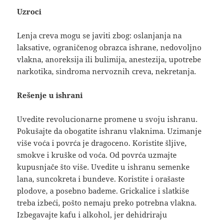
Uzroci
Lenja creva mogu se javiti zbog: oslanjanja na
laksative, ograničenog obrazca ishrane, nedovoljno
vlakna, anoreksija ili bulimija, anestezija, upotrebe
narkotika, sindroma nervoznih creva, nekretanja.
Rešenje u ishrani
Uvedite revolucionarne promene u svoju ishranu.
Pokušajte da obogatite ishranu vlaknima. Uzimanje
više voća i povrća je dragoceno. Koristite šljive,
smokve i kruške od voća. Od povrća uzmajte
kupusnjače što više. Uvedite u ishranu semenke
lana, suncokreta i bundeve. Koristite i orašaste
plodove, a posebno bademe. Grickalice i slatkiše
treba izbeći, pošto nemaju preko potrebna vlakna.
Izbegavajte kafu i alkohol, jer dehidriraju