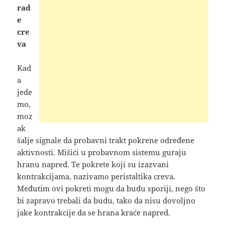
rad
e
cre
va
Kad
a
jede
mo,
moz
ak
šalje signale da probavni trakt pokrene određene
aktivnosti. Mišići u probavnom sistemu guraju
hranu napred. Te pokrete koji su izazvani
kontrakcijama, nazivamo peristaltika creva.
Međutim ovi pokreti mogu da budu sporiji, nego što
bi zapravo trebali da budu, tako da nisu dovoljno
jake kontrakcije da se hrana kraće napred.