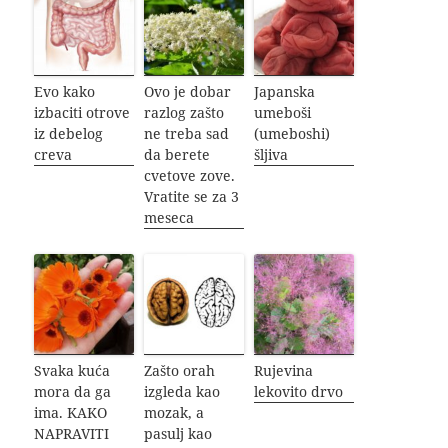
Evo kako
Ovo je dobar
Japanska
izbaciti otrove
razlog zašto
umeboši
iz debelog
ne treba sad
(umeboshi)
creva
da berete
šljiva
cvetove zove.
Vratite se za 3
meseca
Svaka kuća
Zašto orah
Rujevina
mora da ga
izgleda kao
lekovito drvo
ima. KAKO
mozak, a
NAPRAVITI
pasulj kao