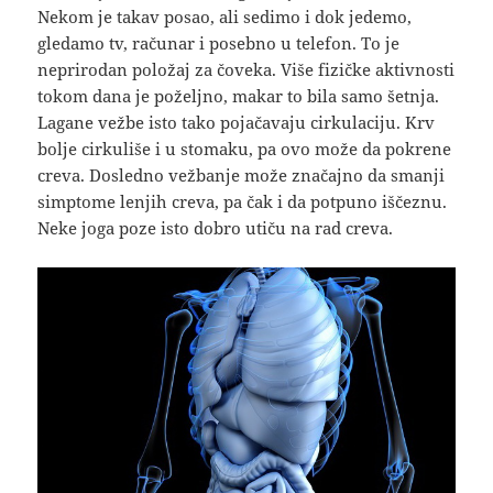
Nekom je takav posao, ali sedimo i dok jedemo,
gledamo tv, računar i posebno u telefon. To je
neprirodan položaj za čoveka. Više fizičke aktivnosti
tokom dana je poželjno, makar to bila samo šetnja.
Lagane vežbe isto tako pojačavaju cirkulaciju. Krv
bolje cirkuliše i u stomaku, pa ovo može da pokrene
creva. Dosledno vežbanje može značajno da smanji
simptome lenjih creva, pa čak i da potpuno iščeznu.
Neke joga poze isto dobro utiču na rad creva.