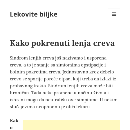
Lekovite biljke
IZBORNIK
I
VIDŽETI
Kako pokrenuti lenja creva
Sindrom lenjih creva još nazivamo i usporena
creva, a to je stanje sa simtomima opstipacije i
bolnim pokretima creva. Jednostavno kroz debelo
crevo se sporije poreće otpad, koji treba da izlazi iz
probavnog trakta. Sindrom lenjih creva može biti
hroničan. Tada neke promene u načinu života i
ishrani mogu da neutrališu ove simptome. U nekim
slučajevima neophodno je otići lekaru
.
Kak
o