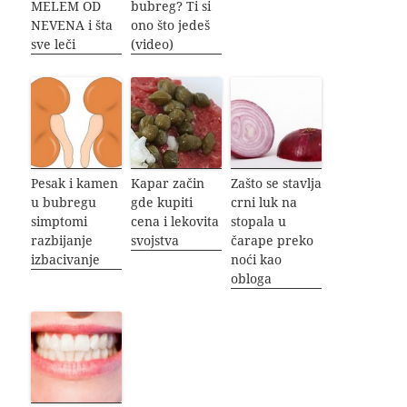
MELEM OD
bubreg? Ti si
NEVENA i šta
ono što jedeš
sve leči
(video)
Pesak i kamen
Kapar začin
Zašto se stavlja
u bubregu
gde kupiti
crni luk na
simptomi
cena i lekovita
stopala u
razbijanje
svojstva
čarape preko
izbacivanje
noći kao
obloga