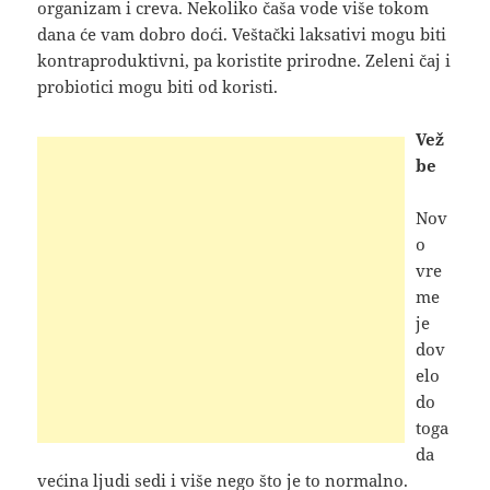
organizam i creva. Nekoliko čaša vode više tokom
dana će vam dobro doći. Veštački laksativi mogu biti
kontraproduktivni, pa koristite prirodne. Zeleni čaj i
probiotici mogu biti od koristi.
Vež
be
Nov
o
vre
me
je
dov
elo
do
toga
da
većina ljudi sedi i više nego što je to normalno.