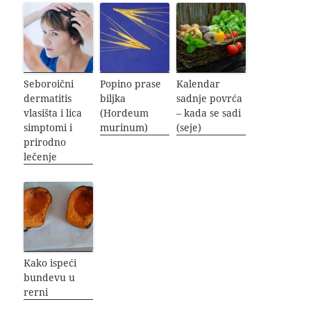
Seboroični
Popino prase
Kalendar
dermatitis
biljka
sadnje povrća
vlasišta i lica
(Hordeum
– kada se sadi
simptomi i
murinum)
(seje)
prirodno
lečenje
Kako ispeći
bundevu u
rerni