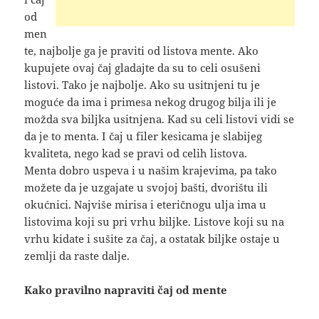
od
men
te, najbolje ga je praviti od listova mente. Ako
kupujete ovaj čaj gladajte da su to celi osušeni
listovi. Tako je najbolje. Ako su usitnjeni tu je
moguće da ima i primesa nekog drugog bilja ili je
možda sva biljka usitnjena. Kad su celi listovi vidi se
da je to menta. I čaj u filer kesicama je slabijeg
kvaliteta, nego kad se pravi od celih listova.
Menta dobro uspeva i u našim krajevima, pa tako
možete da je uzgajate u svojoj bašti, dvorištu ili
okućnici. Najviše mirisa i eteričnogu ulja ima u
listovima koji su pri vrhu biljke. Listove koji su na
vrhu kidate i sušite za čaj, a ostatak biljke ostaje u
zemlji da raste dalje.
Kako pravilno napraviti čaj od mente