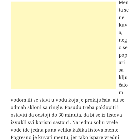
Men
ta se
ne
kuv
a,
neg
o se
pop
ari
sa
klju
čalo
m
vodom ili se stavi u vodu koja je proključala, ali se
odmah skloni sa ringle. Posudu treba poklopiti i
ostaviti da odstoji do 30 minuta, da bi se iz listova
izvukli svi korisni sastojci. Na jednu šolju vrele
vode ide jedna puna velika kašika listova mente.
Pogrešno je kuvati mentu, jer tako ispare vredni