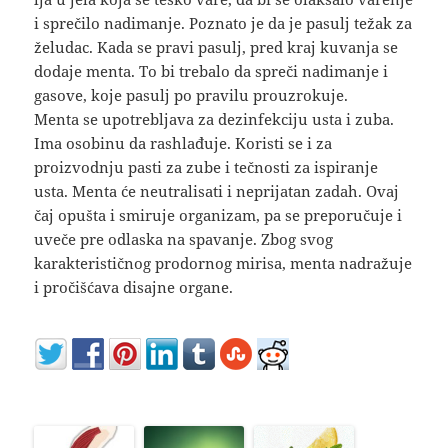
i sprečilo nadimanje. Poznato je da je pasulj težak za
želudac. Kada se pravi pasulj, pred kraj kuvanja se
dodaje menta. To bi trebalo da spreči nadimanje i
gasove, koje pasulj po pravilu prouzrokuje.
Menta se upotrebljava za dezinfekciju usta i zuba.
Ima osobinu da rashlađuje. Koristi se i za
proizvodnju pasti za zube i tečnosti za ispiranje
usta. Menta će neutralisati i neprijatan zadah. Ovaj
čaj opušta i smiruje organizam, pa se preporučuje i
uveče pre odlaska na spavanje. Zbog svog
karakterističnog prodornog mirisa, menta nadražuje
i pročišćava disajne organe.