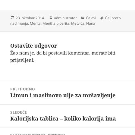
Objavljeno
Autor
Kategorije
Oznake
23. oktobar 2014.
administrator
Čajevi
Čaj protiv
nadimanja
,
Menta
,
Mentha piperita
,
Metvica
,
Nana
Ostavite odgovor
Žao nam je, da bi postavili komentar, morate
biti
prijavljeni
.
Kretanje
PRETHODNO
članka
Limun i maslinovo ulje za mršavljenje
Prethodni
članak:
SLEDEĆE
Kalorijska tablica – koliko kalorija ima
Sledeći
članak: