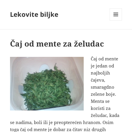
Lekovite biljke
IZBORNIK
I
VIDŽETI
Čaj od mente za želudac
Čaj od mente
je jedan od
najboljih
čajeva,
smaragdno
zelene boje.
Menta se
koristi za
želudac, kada
se nadima, boli ili je preopterećen hranom. Osim
toga čaj od mente je dobar za čitav niz drugih