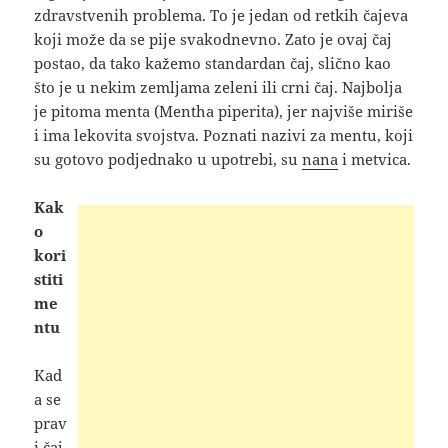
zdravstvenih problema. To je jedan od retkih čajeva
koji može da se pije svakodnevno. Zato je ovaj čaj
postao, da tako kažemo standardan čaj, slično kao
što je u nekim zemljama zeleni ili crni čaj
. Najbolja
je pitoma menta (Mentha piperita), jer najviše miriše
i ima lekovita svojstva. Poznati nazivi za mentu, koji
su gotovo podjednako u upotrebi, su
nana
i metvica.
Kak
o
kori
stiti
me
ntu
Kad
a se
prav
i čaj