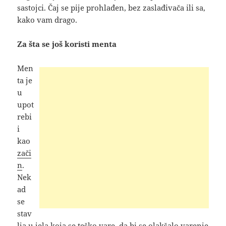
sastojci. Čaj se pije prohlađen, bez zaslađivača ili sa,
kako vam drago.
Za šta se još koristi menta
Men
ta je
u
upot
rebi
i
kao
zači
n
.
Nek
ad
se
stav
lja u jela koja se teško vare, da bi se olakšalo varenje