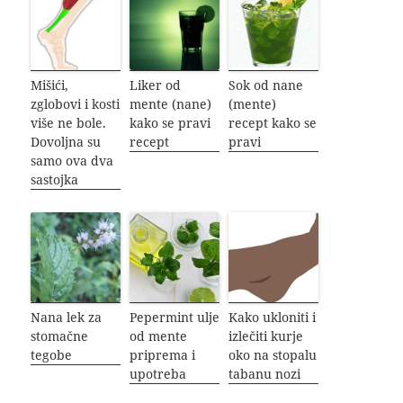
Mišići,
Liker od
Sok od nane
zglobovi i kosti
mente (nane)
(mente)
više ne bole.
kako se pravi
recept kako se
Dovoljna su
recept
pravi
samo ova dva
sastojka
Nana lek za
Pepermint ulje
Kako ukloniti i
stomačne
od mente
izlečiti kurje
tegobe
priprema i
oko na stopalu
upotreba
tabanu nozi