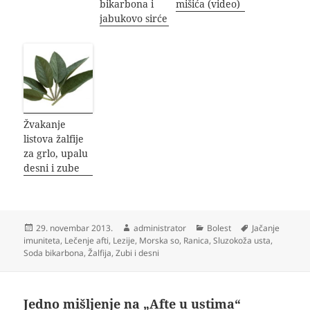
bikarbona i
mišića (video)
jabukovo sirće
Žvakanje
listova žalfije
za grlo, upalu
desni i zube
Objavljeno
Autor
Kategorije
Oznake
29. novembar 2013.
administrator
Bolest
Jačanje
imuniteta
,
Lečenje afti
,
Lezije
,
Morska so
,
Ranica
,
Sluzokoža usta
,
Soda bikarbona
,
Žalfija
,
Zubi i desni
Jedno mišljenje na „Afte u ustima“