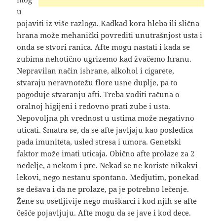
u
pojaviti iz više razloga. Kadkad kora hleba ili slična
hrana može mehanički povrediti unutrašnjost usta i
onda se stvori ranica. Afte mogu nastati i kada se
zubima nehotično ugrizemo kad žvačemo hranu.
Nepravilan način ishrane, alkohol i cigarete,
stvaraju neravnotežu flore usne duplje, pa to
pogoduje stvaranju afti. Treba voditi računa o
oralnoj higijeni i redovno prati zube i usta.
Nepovoljna ph vrednost u ustima može negativno
uticati. Smatra se, da se afte javljaju kao posledica
pada imuniteta, usled stresa i umora. Genetski
faktor može imati uticaja. Obično afte prolaze za 2
nedelje, a nekom i pre. Nekad se ne koriste nikakvi
lekovi, nego nestanu spontano. Medjutim, ponekad
se dešava i da ne prolaze, pa je potrebno lečenje.
Žene su osetljivije nego muškarci i kod njih se afte
češće pojavljuju. Afte mogu da se jave i kod dece.