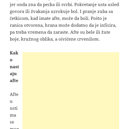
jer onda zna da pecka ili svrbi. Pokretanje usta usled
govora ili žvakanja uzrokuje bol. I pranje zuba sa
četkicom, kad imate afte, može da boli. Pošto je
ranica otvorena, hrana može
dodatno da je inficira,
pa treba vremena da zaraste. Afte su bele ili žute
boje, kružnog oblika, a oivičene crvenilom.
Kak
o
nast
aju
afte
Afte
u
usti
ma
se
mog