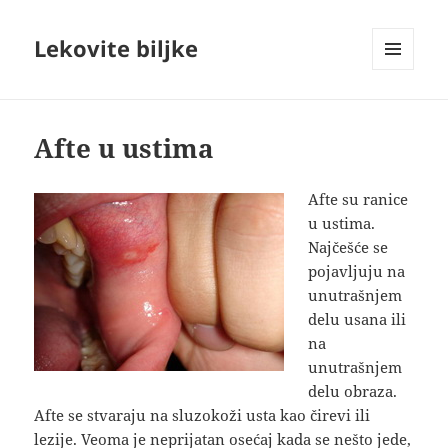
Lekovite biljke
IZBORNIK
I
VIDŽETI
Afte u ustima
Afte su ranice
u ustima.
Najčešće se
pojavljuju na
unutrašnjem
delu usana ili
na
unutrašnjem
delu obraza.
Afte se stvaraju na sluzokoži usta kao čirevi ili
lezije. Veoma je neprijatan osećaj kada se nešto jede,