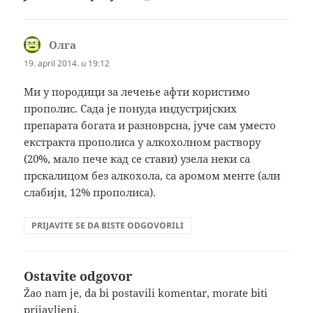
Oлгa
kaže:
19. april 2014. u 19:12
Ми у породици за лечење афти користимо
прополис. Сада је понуда индустријских
препарата богата и разноврсна, јуче сам уместо
екстракта прополиса у алкохолном раствору
(20%, мало пече кад се стави) узела неки са
прскалицом без алкохола, са аромом менте (али
слабији, 12% прополиса).
PRIJAVITE SE DA BISTE ODGOVORILI
Ostavite odgovor
Žao nam je, da bi postavili komentar, morate
biti
prijavljeni
.