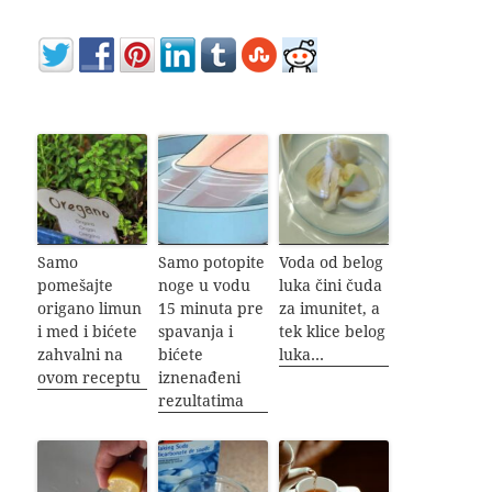
Samo
Samo potopite
Voda od belog
pomešajte
noge u vodu
luka čini čuda
origano limun
15 minuta pre
za imunitet, a
i med i bićete
spavanja i
tek klice belog
zahvalni na
bićete
luka…
ovom receptu
iznenađeni
rezultatima