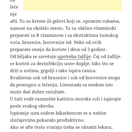
leče
nje
afti. To su kreme ili gelovi koji se, opranim rukama,
nanose na obolelo mesto. To su obično vitaminski
preparati sa B vitaminom i sa ekstraktima šumskog
voća, brusnice, borovnice itd. Neke od ovih
preparata smeju da koriste i deca od 3 godine.
Od biljaka se savetuje
upotreba žalfije
. Čaj od žalfije
se koristi za dezinfekciju usne duplje, tako što se
drži u ustima, grgolji i tako ispira ranica.
Kvalitetan sok od brusnice i sok od borovnice mogu
da pomognu u lečenju. Limunada sa medom isto
može dati dobre rezultate.
U čaši vode razmutite kašičicu morske soli i ispirajte
posle svakog obroka.
Ispiranje usta sodom bikarbonom se u nekim
slučajevima pokazalo produktivno.
Ako se afte često vraćaju treba se obratiti lekaru.