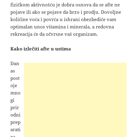
fizičkom aktivnošću je dobra osnova da se afte ne
pojave ili ako se pojave da brzo i prodju. Dovoljne
količine voća i povrća u ishrani obezbediće vam
optimalan unos vitamina i minerala, a redovna
rekreacija će da očvrsne vaš organizam.
Kako izlečiti afte u ustima
Dan
as
post
oje
mno
gi
prir
odni
prep
arati
za