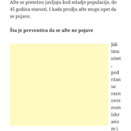
Afte se pretežno javljaju kod mladje populacije, do
45 godina starosti. I kada prodju afte mogu opet da
se pojave.
Šta je preventiva da se afte ne pojave
Jak
imu
nitet
,
pod
ržan
sa
razn
ovrs
nom
ishr
ano
m i