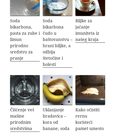
Soda
Soda
Biljke za
bikarbona,
bikarbona
jačanje
pasta za zube i
čudo u
imuniteta iz
limun
baštovanstvu –
našeg kraja
prirodno
hrani biljke, a
sredstvo za
odbija
pranje
štetočine i
bolesti
Čišćenje veš
Uklanjanje
Kako očistiti
mašine
bradavica –
rernu
prirodnim
kora od
koristeći
sredstvima
banane, soda
pamet umesto