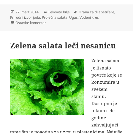
Objavljeno
Kategorije
Oznake
27. mart 2014.
Lekovito bilje
Hrana za dijabetičare
,
Prirodni izvor joda
,
Prolećna salata
,
Ugas
,
Vodeni kres
na Potočarka prolećna salata iz potoka
Ostavite komentar
Zelena salata leči nesanicu
Zelena salata
je lisnato
povrće koje se
konzumira u
svežem
stanju.
Dostupna je
tokom cele
godine
zahvaljujući
tome što je pogodna za uzgoj u plastenicima. Najviše