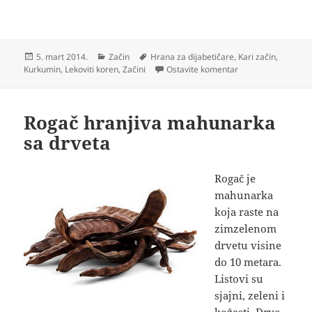
Objavljeno
Kategorije
Oznake
5. mart 2014.
Začin
Hrana za dijabetičare
,
Kari začin
,
na Kurkuma začin k
Kurkumin
,
Lekoviti koren
,
Začini
Ostavite komentar
Rogač hranjiva mahunarka
sa drveta
Rogač je
mahunarka
koja raste na
zimzelenom
drvetu visine
do 10 metara.
Listovi su
sjajni, zeleni i
kožasti. Drvo