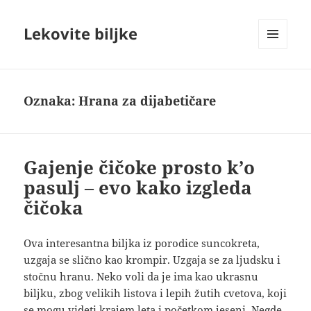
Lekovite biljke
IZBORNIK
I
VIDŽETI
Oznaka:
Hrana za dijabetičare
Gajenje čičoke prosto k’o
pasulj – evo kako izgleda
čičoka
Ova interesantna biljka iz porodice suncokreta,
uzgaja se slično kao krompir. Uzgaja se za ljudsku i
stočnu hranu. Neko voli da je ima kao ukrasnu
biljku, zbog velikih listova i lepih žutih cvetova, koji
se mogu videti krajem leta i početkom jeseni. Negde