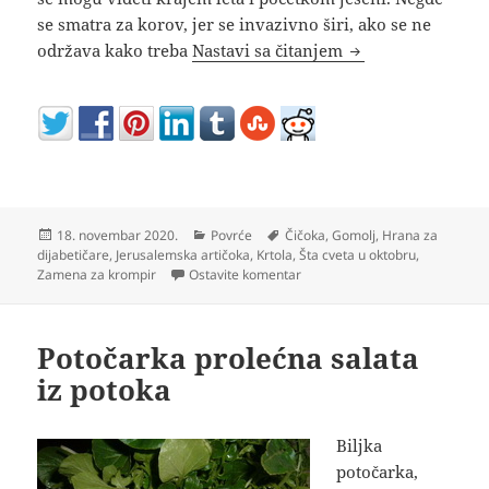
se smatra za korov, jer se invazivno širi, ako se ne
Gajenje čičoke pro
održava kako treba
Nastavi sa čitanjem
Objavljeno
Kategorije
Oznake
18. novembar 2020.
Povrće
Čičoka
,
Gomolj
,
Hrana za
dijabetičare
,
Jerusalemska artičoka
,
Krtola
,
Šta cveta u oktobru
,
na Gajenje čičoke prosto k’o pa
Zamena za krompir
Ostavite komentar
Potočarka prolećna salata
iz potoka
Biljka
potočarka,