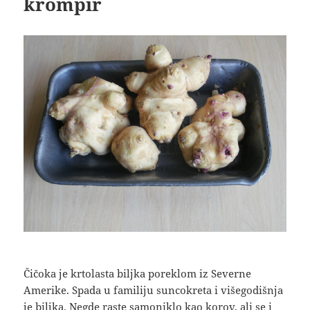
krompir
Čičoka je krtolasta biljka poreklom iz Severne
Amerike. Spada u familiju suncokreta i višegodišnja
je biljka. Negde raste samoniklo kao korov, ali se i