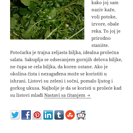
kako joj sam
naziv kaže,
voli potoke,
izvore, obale
reka. To joj je
prirodno
stanište.
Potočarka je trajna zeljasta biljka, idealna prolećna
salata. Sakuplja se odsecanjem gornjih delova biljke,
ne čupa se cela biljka, da koren ostane. Ako je
okolina čista i nezagađena može se koristiti u
ishrani. Listovi su zeleni i sočni, pomalo ljutog i
gorkog ukusa. Najbolje je da se koristi u proleće kad
Potočarka prolećna sa
su listovi mlađi
Nastavi sa čitanjem