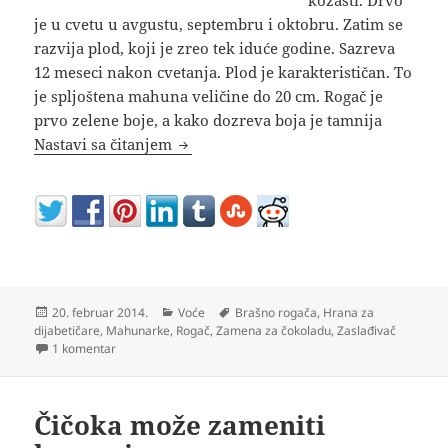
je u cvetu u avgustu, septembru i oktobru. Zatim se
razvija plod, koji je zreo tek iduće godine. Sazreva
12 meseci nakon cvetanja. Plod je karakterističan. To
je spljoštena mahuna veličine do 20 cm. Rogač je
prvo zelene boje, a kako dozreva boja je tamnija
Rogač hranjiva mahunarka sa drveta
Nastavi sa čitanjem
Objavljeno
Kategorije
Oznake
20. februar 2014.
Voće
Brašno rogača
,
Hrana za
dijabetičare
,
Mahunarke
,
Rogač
,
Zamena za čokoladu
,
Zaslađivač
na Rogač hranjiva mahunarka sa drveta
1 komentar
Čičoka može zameniti