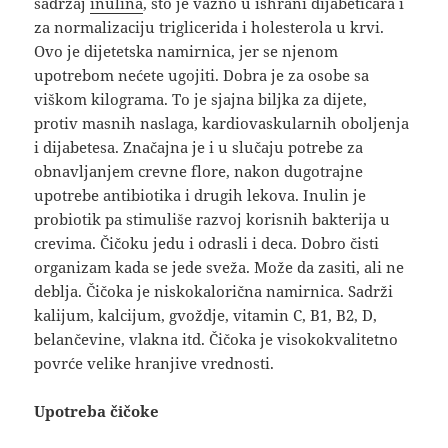
sadržaj
inulina
, što je važno u ishrani dijabetičara i
za normalizaciju triglicerida i holesterola u krvi.
Ovo je dijetetska namirnica, jer se njenom
upotrebom nećete ugojiti. Dobra je za osobe sa
viškom kilograma. To je sjajna biljka za dijete,
protiv masnih naslaga, kardiovaskularnih oboljenja
i dijabetesa. Značajna je i u slučaju potrebe za
obnavljanjem crevne flore, nakon dugotrajne
upotrebe antibiotika i drugih lekova. Inulin je
probiotik pa stimuliše razvoj korisnih bakterija u
crevima. Čičoku jedu i odrasli i deca. Dobro čisti
organizam kada se jede sveža. Može da zasiti, ali ne
deblja. Čičoka je niskokalorična namirnica. Sadrži
kalijum, kalcijum, gvoždje, vitamin C, B1, B2, D,
belančevine, vlakna itd. Čičoka je visokokvalitetno
povrće velike hranjive vrednosti.
Upotreba čičoke