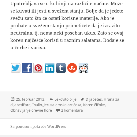
Upotrebljava se u kuhinji na različite načine. Može
se kuvati ili jesti u svežem stanju. Bolje da je jedete
svežu zato što će ostati korisne materije. Ako je
probate u svežem stanju primetićete da je izrazito
neutralna, tj. nema neki poseban ukus. Zato se ovaj
koren najčešće koristi u raznim salatama. Dodaje se
u čorbe i variva.
Objavljeno
Kategorije
Oznake
25. februar 2013.
Lekovito bilje
Dijabetes
,
Hrana za
dijabetičare
,
Inulin
,
Jerusalemska artičoka
,
Koren čičoke
,
na Čičoka može zameniti kromp
Obnavljanje crevne flore
2 komentara
Sa ponosom pokreće WordPress