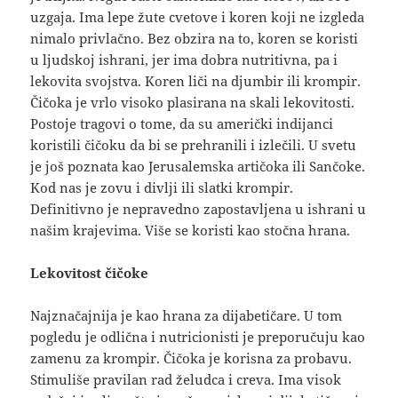
uzgaja. Ima lepe žute cvetove i koren koji ne izgleda
nimalo privlačno. Bez obzira na to, koren se koristi
u ljudskoj ishrani, jer ima dobra nutritivna, pa i
lekovita svojstva. Koren liči na djumbir ili krompir.
Čičoka je vrlo visoko plasirana na skali lekovitosti.
Postoje tragovi o tome, da su američki indijanci
koristili čičoku da bi se prehranili i izlečili. U svetu
je još poznata kao Jerusalemska artičoka ili Sančoke.
Kod nas je zovu i divlji ili slatki krompir.
Definitivno je nepravedno zapostavljena u ishrani u
našim krajevima. Više se koristi kao stočna hrana.
Lekovitost čičoke
Najznačajnija je kao hrana za dijabetičare. U tom
pogledu je odlična i nutricionisti je preporučuju kao
zamenu za krompir. Čičoka je korisna za probavu.
Stimuliše pravilan rad želudca i creva. Ima visok