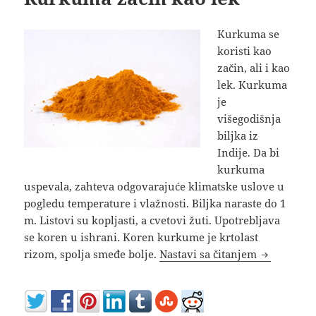
Kurkuma se
koristi kao
začin, ali i kao
lek. Kurkuma
je
višegodišnja
biljka iz
Indije. Da bi
kurkuma
uspevala, zahteva odgovarajuće klimatske uslove u
pogledu temperature i vlažnosti. Biljka naraste do 1
m. Listovi su kopljasti, a cvetovi žuti. Upotrebljava
se koren u ishrani. Koren kurkume je krtolast
Kurkuma za
rizom, spolja smeđe bolje.
Nastavi sa čitanjem