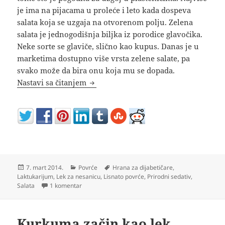
je ima na pijacama u proleće i leto kada dospeva
salata koja se uzgaja na otvorenom polju. Zelena
salata je jednogodišnja biljka iz porodice glavočika.
Neke sorte se glaviče, slično kao kupus. Danas je u
marketima dostupno više vrsta zelene salate, pa
svako može da bira onu koja mu se dopada.
Zelena salata leči nesanicu
Nastavi sa čitanjem
Objavljeno
Kategorije
Oznake
7. mart 2014.
Povrće
Hrana za dijabetičare
,
Laktukarijum
,
Lek za nesanicu
,
Lisnato povrće
,
Prirodni sedativ
,
na Zelena salata leči nesanicu
Salata
1 komentar
Kurkuma začin kao lek