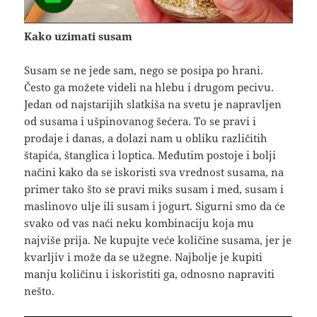
Kako uzimati susam
Susam se ne jede sam, nego se posipa po hrani.
Često ga možete videli na hlebu i drugom pecivu.
Jedan od najstarijih slatkiša na svetu je napravljen
od susama i ušpinovanog šećera. To se pravi i
prodaje i danas, a dolazi nam u obliku različitih
štapića, štanglica i loptica. Međutim postoje i bolji
načini kako da se iskoristi sva vrednost susama, na
primer tako što se pravi miks susam i med, susam i
maslinovo ulje ili susam i jogurt. Sigurni smo da će
svako od vas naći neku kombinaciju koja mu
najviše prija. Ne kupujte veće količine susama, jer je
kvarljiv i može da se užegne. Najbolje je kupiti
manju količinu i iskoristiti ga, odnosno napraviti
nešto.