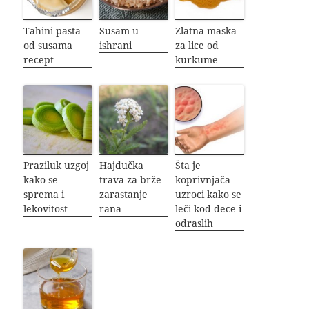
Tahini pasta
Susam u
Zlatna maska
od susama
ishrani
za lice od
recept
kurkume
Praziluk uzgoj
Hajdučka
Šta je
kako se
trava za brže
koprivnjača
sprema i
zarastanje
uzroci kako se
lekovitost
rana
leči kod dece i
odraslih