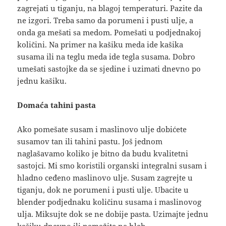
zagrejati u tiganju, na blagoj temperaturi. Pazite da
ne izgori. Treba samo da porumeni i pusti ulje, a
onda ga mešati sa medom. Pomešati u podjednakoj
količini. Na primer na kašiku meda ide kašika
susama ili na teglu meda ide tegla susama. Dobro
umešati sastojke da se sjedine i uzimati dnevno po
jednu kašiku.
Domaća tahini pasta
Ako pomešate susam i maslinovo ulje dobićete
susamov tan ili tahini pastu. Još jednom
naglašavamo koliko je bitno da budu kvalitetni
sastojci. Mi smo koristili organski integralni susam i
hladno ceđeno maslinovo ulje. Susam zagrejte u
tiganju, dok ne porumeni i pusti ulje. Ubacite u
blender podjednaku količinu susama i maslinovog
ulja. Miksujte dok se ne dobije pasta. Uzimajte jednu