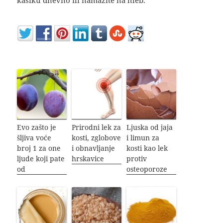
kašiku dnevno ili namažite na hleb.
Evo zašto je
Prirodni lek za
Ljuska od jaja
šljiva voće
kosti, zglobove
i limun za
broj 1 za one
i obnavljanje
kosti kao lek
ljude koji pate
hrskavice
protiv
od
osteoporoze