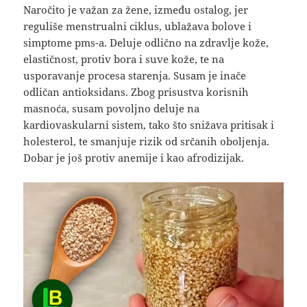
Naročito je važan za žene, između ostalog, jer
reguliše menstrualni ciklus, ublažava bolove i
simptome pms-a. Deluje odlično na zdravlje kože,
elastičnost, protiv bora i suve kože, te na
usporavanje procesa starenja. Susam je inače
odličan antioksidans. Zbog prisustva korisnih
masnoća, susam povoljno deluje na
kardiovaskularni sistem, tako što snižava pritisak i
holesterol, te smanjuje rizik od srčanih oboljenja.
Dobar je još protiv anemije i kao afrodizijak.