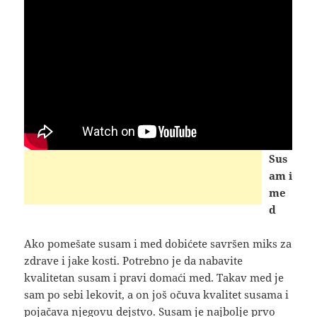
Sus
am i
me
d
Ako pomešate susam i med dobićete savršen miks za
zdrave i jake kosti. Potrebno je da nabavite
kvalitetan susam i pravi domaći med. Takav med je
sam po sebi lekovit, a on još očuva kvalitet susama i
pojačava njegovu dejstvo. Susam je najbolje prvo