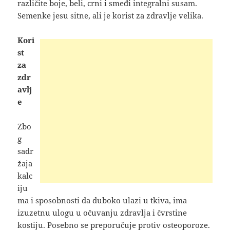
različite boje
, beli, crni i smeđi integralni susam.
Semenke jesu sitne, ali je korist za zdravlje velika.
Kori
st
za
zdr
avlj
e
Zbo
g
sadr
žaja
kalc
iju
ma i sposobnosti da duboko ulazi u tkiva, ima
izuzetnu ulogu u očuvanju zdravlja i čvrstine
kostiju. Posebno se preporučuje protiv osteoporoze.