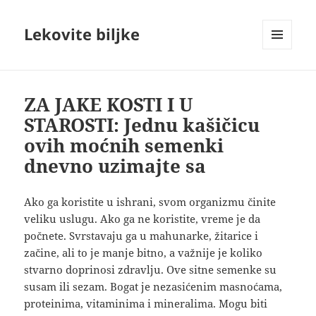
Lekovite biljke
IZBORNIK
I
VIDŽETI
ZA JAKE KOSTI I U
STAROSTI: Jednu kašičicu
ovih moćnih semenki
dnevno uzimajte sa
Ako ga koristite u ishrani, svom organizmu činite
veliku uslugu. Ako ga ne koristite, vreme je da
počnete. Svrstavaju ga u mahunarke, žitarice i
začine, ali to je manje bitno, a važnije je koliko
stvarno doprinosi zdravlju. Ove sitne semenke su
susam ili sezam. Bogat je nezasićenim masnoćama,
proteinima, vitaminima i mineralima. Mogu biti