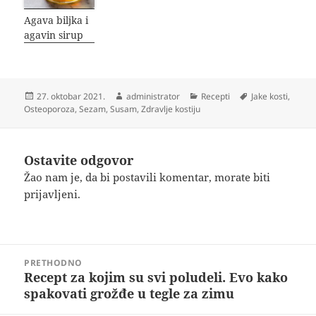
Agava biljka i
agavin sirup
Objavljeno
Autor
Kategorije
Oznake
27. oktobar 2021.
administrator
Recepti
Jake kosti
,
Osteoporoza
,
Sezam
,
Susam
,
Zdravlje kostiju
Ostavite odgovor
Žao nam je, da bi postavili komentar, morate
biti
prijavljeni
.
Kretanje
PRETHODNO
članka
Recept za kojim su svi poludeli. Evo kako
Prethodni
spakovati grožđe u tegle za zimu
članak: