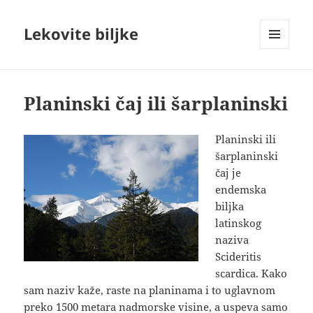
Lekovite biljke
IZBORNIK
I
VIDŽETI
Planinski čaj ili šarplaninski
Planinski ili
šarplaninski
čaj je
endemska
biljka
latinskog
naziva
Scideritis
scardica. Kako
sam naziv kaže, raste na planinama i to uglavnom
preko 1500
metara nadmorske visine, a uspeva samo