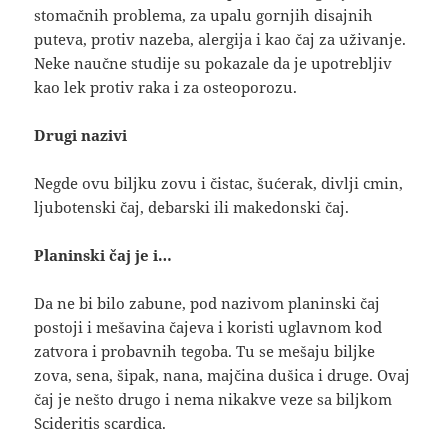
stomačnih problema, za upalu gornjih disajnih
puteva, protiv nazeba, alergija i kao čaj za uživanje.
Neke naučne studije su pokazale da je upotrebljiv
kao lek protiv raka i za osteoporozu.
Drugi nazivi
Negde ovu biljku zovu i čistac, šućerak, divlji cmin,
ljubotenski čaj, debarski ili makedonski čaj.
Planinski čaj je i…
Da ne bi bilo zabune, pod nazivom planinski čaj
postoji i mešavina čajeva i koristi uglavnom kod
zatvora i probavnih tegoba. Tu se mešaju biljke
zova, sena, šipak, nana, majčina dušica i druge. Ovaj
čaj je nešto drugo i nema nikakve veze sa biljkom
Scideritis scardica.