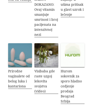
DOKAZANO:
ušima pritisak
Ovaj vitamin
u glavi uzrok i
smanjuje
lečenje
smrtnost i broj
pacijenata na
intenzivnoj
nezi
Prirodne
Visibaba gde
Hurom
vaginalete od
raste uzgoj
sokovnik za
belog luka i
lekovita
sporo hladno
kantariona
svojstva
cedjenje
(video)
prodaja
Beograd
Srbija