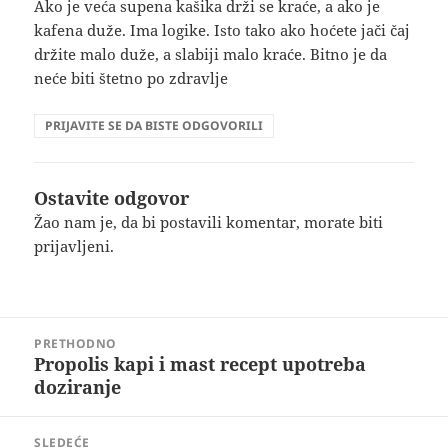
Ako je veća supena kašika drži se kraće, a ako je
kafena duže. Ima logike. Isto tako ako hoćete jači čaj
držite malo duže, a slabiji malo kraće. Bitno je da
neće biti štetno po zdravlje
PRIJAVITE SE DA BISTE ODGOVORILI
Ostavite odgovor
Žao nam je, da bi postavili komentar, morate
biti
prijavljeni
.
Kretanje
PRETHODNO
članka
Propolis kapi i mast recept upotreba
Prethodni
doziranje
članak:
SLEDEĆE