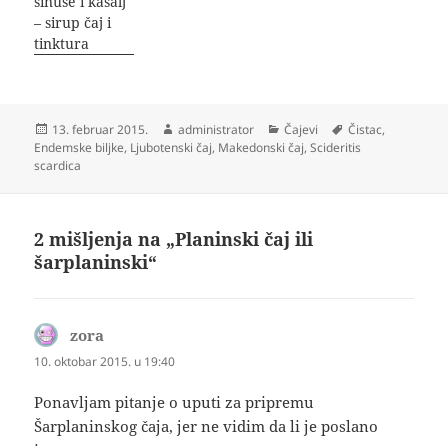
sinuse i kašalj
– sirup čaj i
tinktura
Objavljeno
Autor
Kategorije
Oznake
13. februar 2015.
administrator
Čajevi
Čistac
,
Endemske biljke
,
Ljubotenski čaj
,
Makedonski čaj
,
Scideritis
scardica
2 mišljenja na „Planinski čaj ili
šarplaninski“
zora
kaže:
10. oktobar 2015. u 19:40
Ponavljam pitanje o uputi za pripremu
Šarplaninskog čaja, jer ne vidim da li je poslano