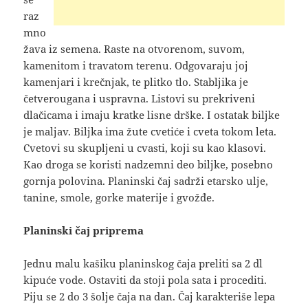
raz
mno
žava iz semena. Raste na otvorenom, suvom,
kamenitom i travatom terenu. Odgovaraju joj
kamenjari i krečnjak, te plitko tlo. Stabljika je
četverougana i uspravna. Listovi su prekriveni
dlačicama i imaju kratke lisne drške. I ostatak biljke
je maljav. Biljka ima žute cvetiće i cveta tokom leta.
Cvetovi su skupljeni u cvasti, koji su kao klasovi.
Kao droga se koristi nadzemni deo biljke, posebno
gornja polovina. Planinski čaj sadrži etarsko ulje,
tanine, smole, gorke materije i gvožđe.
Planinski čaj priprema
Jednu malu kašiku planinskog čaja preliti sa 2 dl
kipuće vode. Ostaviti da stoji pola sata i procediti.
Piju se 2 do 3 šolje čaja na dan. Čaj karakteriše lepa