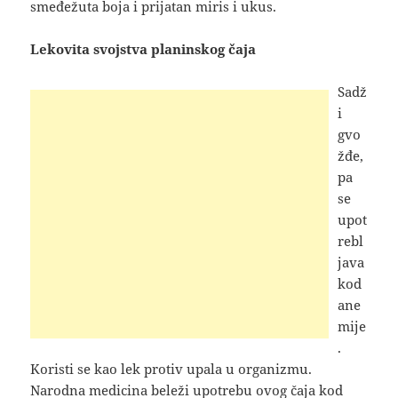
smeđežuta boja i prijatan miris i ukus.
Lekovita svojstva planinskog čaja
Sadž
i
gvo
žđe,
pa
se
upot
rebl
java
kod
ane
mije
.
Koristi se kao lek protiv upala u organizmu.
Narodna medicina beleži upotrebu ovog čaja kod