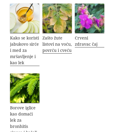
Kako se koristi
Zašto žute
Crveni
jabukovo sirće
listovi na voću,
zdravac čaj
i med za
povrću i cveću
mršavljenje i
kao lek
Borove iglice
kao domaći
lek za
bronhitis