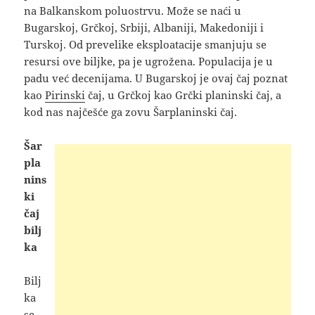
na Balkanskom poluostrvu. Može se naći u
Bugarskoj, Grčkoj, Srbiji, Albaniji, Makedoniji i
Turskoj. Od prevelike eksploatacije smanjuju se
resursi ove biljke, pa je ugrožena. Populacija je u
padu već decenijama. U Bugarskoj je ovaj čaj poznat
kao
Pirinski
čaj, u Grčkoj kao Grčki planinski čaj, a
kod nas najčešće ga zovu Šarplaninski čaj.
Šar
pla
nins
ki
čaj
bilj
ka
Bilj
ka
se