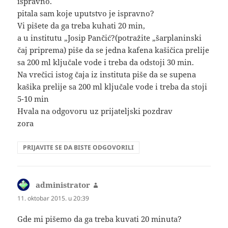
ispravno.
pitala sam koje uputstvo je ispravno?
Vi pišete da ga treba kuhati 20 min,
a u institutu „Josip Pančić?(potražite „šarplaninski
čaj priprema) piše da se jedna kafena kašičica prelije
sa 200 ml ključale vode i treba da odstoji 30 min.
Na vrečici istog čaja iz instituta piše da se supena
kašika prelije sa 200 ml ključale vode i treba da stoji
5-10 min
Hvala na odgovoru uz prijateljski pozdrav
zora
PRIJAVITE SE DA BISTE ODGOVORILI
administrator
kaže:
11. oktobar 2015. u 20:39
Gde mi pišemo da ga treba kuvati 20 minuta?