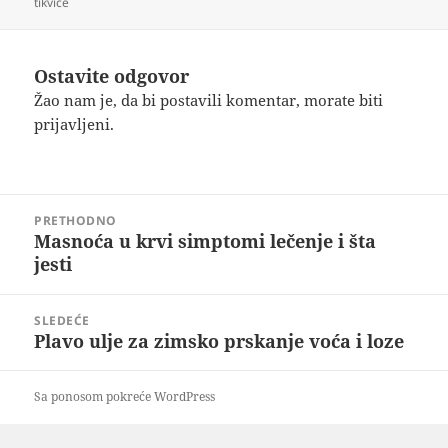
tikvice
Ostavite odgovor
Žao nam je, da bi postavili komentar, morate
biti
prijavljeni
.
Kretanje
PRETHODNO
članka
Masnoća u krvi simptomi lečenje i šta
Prethodni
jesti
članak:
SLEDEĆE
Plavo ulje za zimsko prskanje voća i loze
Sledeći
članak:
Sa ponosom pokreće WordPress