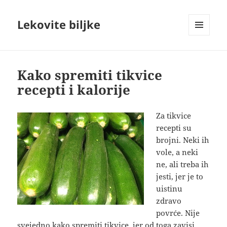
Lekovite biljke
IZBORNIK
I
VIDŽETI
Kako spremiti tikvice
recepti i kalorije
Za tikvice
recepti su
brojni. Neki ih
vole, a neki
ne, ali treba ih
jesti, jer je to
uistinu
zdravo
povrće. Nije
svejedno kako spremiti tikvice, jer od toga zavisi