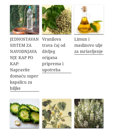
JEDNOSTAVAN
Vranilova
Limun i
SISTEM ZA
trava čaj od
maslinovo ulje
NAVODNJAVA
divljeg
za mršavljenje
NJE KAP PO
origana
KAP:
priprema i
Napravite
upotreba
domaću super
kapalicu za
biljke