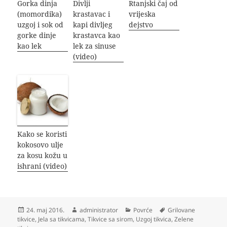
Gorka dinja
Divlji
Rtanjski čaj od
(momordika)
krastavac i
vrijeska
uzgoj i sok od
kapi divljeg
dejstvo
gorke dinje
krastavca kao
kao lek
lek za sinuse
(video)
Kako se koristi
kokosovo ulje
za kosu kožu u
ishrani (video)
Objavljeno
Autor
Kategorije
Oznake
24. maj 2016.
administrator
Povrće
Grilovane
tikvice
,
Jela sa tikvicama
,
Tikvice sa sirom
,
Uzgoj tikvica
,
Zelene