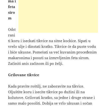
ma i
feta
siro
m
Odst
rani
ti koru i iseckati tikvice na sitne kockice. Sipati u
vrelo ulje i dinstati kratko. Tikvice će da puste vodu
i biće ukusne. Pomešati sa već kuvanim proceđenim
makaronima i posuti sa izmrvljenim feta sirom.
Začiniti anis začinom ili po želji.
Grilovane tikvice
Kada pravite roštilj, ne zaboravite na tikvice.
Oljuštite koru i isecite tikvice po dužini ili na
kolutove. Grilovati kratko, sa jedne i druge strane i
samo malo posoliti. Dobija se vrlo ukusan i sočan