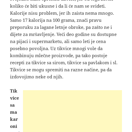
koliko će biti
ukusne i da li će nam se svideti.
Kalorije nisu problem, jer ih zaista nema mnogo.
Samo 17 kalorija na 100 grama, znači pravu
preporuku za lagane letnje obroke, pa zašto ne i
dijete za mršavljenje. Veći deo godine su dostupne
na pijaci i supermarketu, ali samo leti je cena
posebno povoljna. Uz tikvice mnogi vole da
kombinuju mlečne proizvode, pa tako postoje
recepti za tikvice sa sirom, tikvice sa pavlakom i sl.
Tikvice se mogu spremiti na razne načine, pa da
izdovojimo neke od njih.
Tik
vice
sa
ma
kar
oni