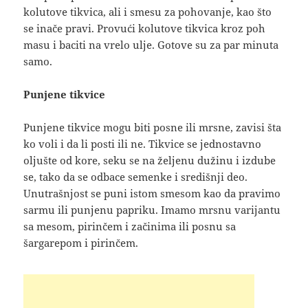
kolutove tikvica, ali i smesu za pohovanje, kao što
se inače pravi. Provući kolutove tikvica kroz poh
masu i baciti na vrelo ulje. Gotove su za par minuta
samo.
Punjene tikvice
Punjene tikvice mogu biti posne ili mrsne, zavisi šta
ko voli i da li posti ili ne. Tikvice se jednostavno
oljušte od kore, seku se na željenu dužinu i izdube
se, tako da se odbace semenke i središnji deo.
Unutrašnjost se puni istom smesom kao da pravimo
sarmu ili punjenu papriku. Imamo mrsnu varijantu
sa mesom, pirinčem i začinima ili posnu sa
šargarepom i pirinčem.