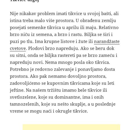
Nije nikakav problem imati tikvice u svojoj bašti, ali
istina treba malo više prostora. U obrađenu zemlju
posejati semenke tikvica u aprilu ili maju. Relativno
brzo niču iz semena, a brzo i rastu. Biljka se širi i
puzi po tlu. Ima krupne listove i žute ili
narandžaste
cvetove
. Plodovi brzo napreduju. Ako se beru dok
su sitni, onda se biljka rastereti pa se brzo zameću i
napreduju novi. Nema mnogo posla oko tikvica.
Potrebno je redovno zalevanje i ponavljamo dosta
prostora. Ako pak nemamo dovoljno prostora,
zadovoljićemo se kupovnim tikvicama koje su leti
jeftine. Na našem tržištu imamo bele tikvice ili
svetlozelene, koje su dominantne, ima i onih
tamnozelenih, koje su nešto skuplje, a u poslednje
vreme se mogu naći i okrugle tikvice.