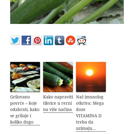
Grilovano
Kako napraviti
Naš imunolog
povrće – koje
tikvice u rerni
otkriva: Mega
odabrati, kako
na više načina
doze
se griluje i
VITAMINA D
koliko dugo
treba da
uzimaju…