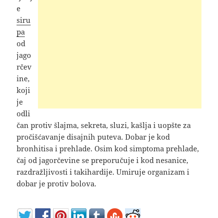
e
siru
pa
od
jago
rčev
ine,
koji
je
odli
čan protiv šlajma, sekreta, sluzi, kašlja i uopšte za
pročišćavanje disajnih puteva. Dobar je kod
bronhitisa i prehlade. Osim kod simptoma prehlade,
čaj od jagorčevine se preporučuje i kod nesanice,
razdražljivosti i takihardije. Umiruje organizam i
dobar je protiv bolova.