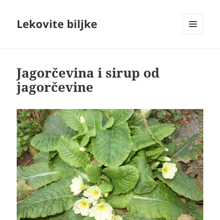
Lekovite biljke
IZBORNIK
I
VIDŽETI
Jagorčevina i sirup od
jagorčevine