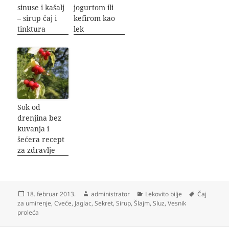
sinuse i kašalj
jogurtom ili
– sirup čaj i
kefirom kao
tinktura
lek
Sok od
drenjina bez
kuvanja i
šećera recept
za zdravlje
Objavljeno
Autor
Kategorije
Oznake
18. februar 2013.
administrator
Lekovito bilje
Čaj
za umirenje
,
Cveće
,
Jaglac
,
Sekret
,
Sirup
,
Šlajm
,
Sluz
,
Vesnik
proleća