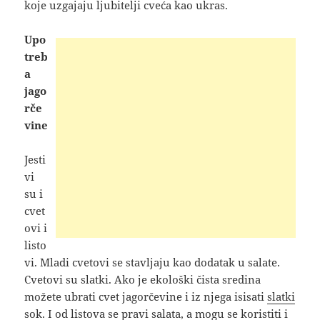
koje uzgajaju ljubitelji cveća kao ukras.
Upo
treb
a
jago
rče
vine
Jesti
vi
su i
cvet
ovi i
listo
vi. Mladi cvetovi se stavljaju kao dodatak u salate.
Cvetovi su slatki. Ako je ekološki čista sredina
možete ubrati cvet jagorčevine i iz njega isisati
slatki
sok
. I od listova se pravi salata, a mogu se koristiti i