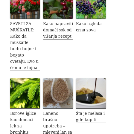
SAVETI ZA
Kako napraviti
Kako izgleda
MUŠKATLE:
domaći sok od
crna zova
Kako da
višanja recept
muškatle
budu bujne i
bogato
cvetaju. Evo u
čemu je tajna
Borove iglice
Laneno
Šta je melasa i
kao domaći
brašno
gde kupiti
lek za
upotreba –
bronhitis
mleveni lan sa