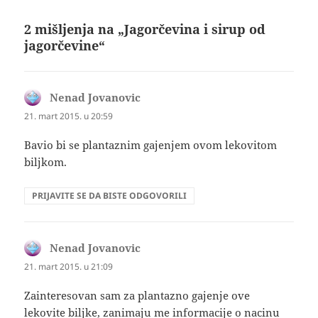
2 mišljenja na „Jagorčevina i sirup od
jagorčevine“
Nenad Jovanovic
kaže:
21. mart 2015. u 20:59
Bavio bi se plantaznim gajenjem ovom lekovitom
biljkom.
PRIJAVITE SE DA BISTE ODGOVORILI
Nenad Jovanovic
kaže:
21. mart 2015. u 21:09
Zainteresovan sam za plantazno gajenje ove
lekovite biljke, zanimaju me informacije o nacinu