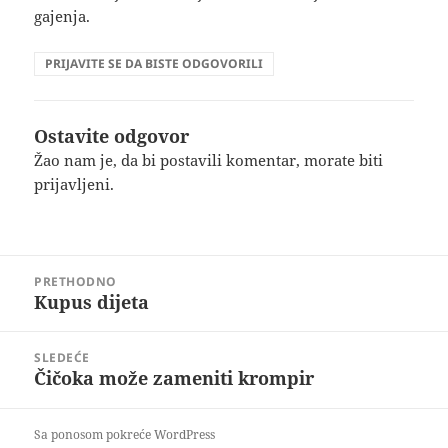
gajenja.
PRIJAVITE SE DA BISTE ODGOVORILI
Ostavite odgovor
Žao nam je, da bi postavili komentar, morate
biti
prijavljeni
.
Kretanje
PRETHODNO
članka
Kupus dijeta
Prethodni
članak:
SLEDEĆE
Čičoka može zameniti krompir
Sledeći
članak:
Sa ponosom pokreće WordPress