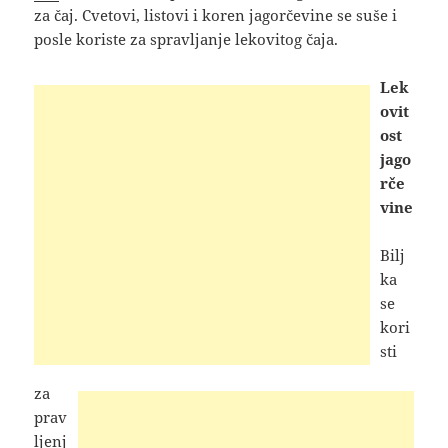
za čaj. Cvetovi, listovi i koren jagorčevine se suše i
posle koriste za spravljanje lekovitog čaja.
Lek
ovit
ost
jago
rče
vine
Bilj
ka
se
kori
sti
za
prav
ljenj