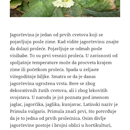
Jagorčevina je jedan od prvih cvetova koji se
pojavljuju posle zime. Kad vidite jagorčevinu znajte
da dolazi proleće. Pojavljuje se odmah posle
visibabe. To su prvi vesnici proleća. U zavisnosti od
spoljašnje temperature može da procveta krajem
zime ili početkom proleća. Spada u zeljaste
višegodišnje biljke. Smatra se da je danas
jagorčevina ugrožena vrsta. Bere se zbog
dekorativnih žutih cvetova, ali i zbog lekovitih
svojstava. U narodu je još poznata pod imenom
jaglac, jagorčika, jaglika, kunjavac. Latinski naziv je
Primula vulgaris. Primula znači prvi, što potvrđuje
da je to jedna od prvih prolećnica. Osim divlje
jagorčevine postoje i brojni oblici u hortikulturi,