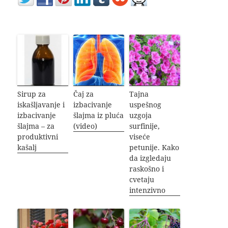
Sirup za
Čaj za
Tajna
iskašljavanje i
izbacivanje
uspešnog
izbacivanje
šlajma iz pluća
uzgoja
šlajma – za
(video)
surfinije,
produktivni
viseće
kašalj
petunije. Kako
da izgledaju
raskošno i
cvetaju
intenzivno