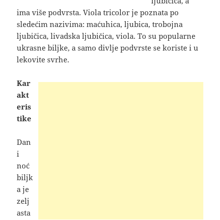
ljubičica, a
ima više podvrsta. Viola tricolor je poznata po
sledećim
nazivima: maćuhica, ljubica, trobojna
ljubičica, livadska ljubičica, viola. To su popularne
ukrasne biljke, a samo divlje podvrste se koriste i u
lekovite svrhe.
Kar
akt
eris
tike
Dan
i
noć
biljk
a je
zelj
asta