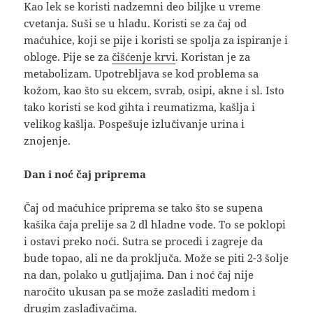
Kao lek se koristi nadzemni deo biljke u vreme
cvetanja. Suši se u hladu. Koristi se za čaj od
maćuhice, koji se pije i koristi se spolja za ispiranje i
obloge. Pije se za
čišćenje krvi
. Koristan je za
metabolizam. Upotrebljava se kod problema sa
kožom, kao što su ekcem, svrab, osipi, akne i sl. Isto
tako koristi se kod gihta i reumatizma, kašlja i
velikog kašlja. Pospešuje izlučivanje urina i
znojenje.
Dan i noć čaj priprema
Čaj od maćuhice priprema se tako što se supena
kašika čaja prelije sa 2 dl hladne vode. To se poklopi
i ostavi preko noći. Sutra se procedi i zagreje da
bude topao, ali ne da proključa. Može se piti 2-3 šolje
na dan, polako u gutljajima. Dan i noć čaj nije
naročito ukusan pa se može zasladiti medom i
drugim zaslađivačima.