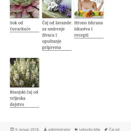
Sok od
Čaj od lavande
Hrono ishrana
čuvarkuće
za smirenje
iskustva i
živaca i
recepti
opuštanje
priprema
Rtanjski čaj od
vrijeska
dejstvo
Objavljeno
Autor
Kategorije
Oznake
9. januar 2018.
administrator
Lekovito bilje
Čaj od