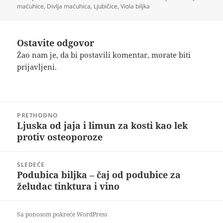
maćuhice
,
Divlja maćuhica
,
Ljubičice
,
Viola biljka
Ostavite odgovor
Žao nam je, da bi postavili komentar, morate
biti
prijavljeni
.
Kretanje
PRETHODNO
članka
Ljuska od jaja i limun za kosti kao lek
Prethodni
protiv osteoporoze
članak:
SLEDEĆE
Podubica biljka – čaj od podubice za
Sledeći
želudac tinktura i vino
članak:
Sa ponosom pokreće WordPress