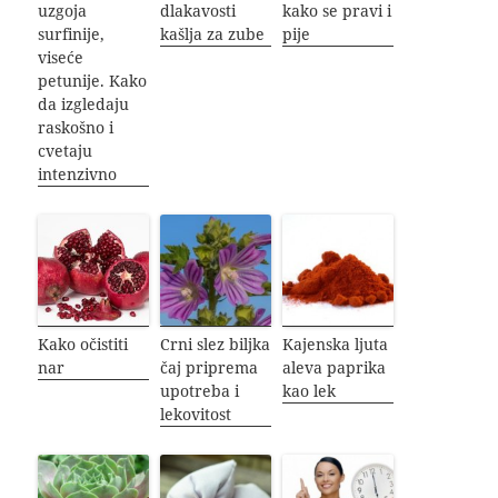
uzgoja
dlakavosti
kako se pravi i
surfinije,
kašlja za zube
pije
viseće
petunije. Kako
da izgledaju
raskošno i
cvetaju
intenzivno
Kako očistiti
Crni slez biljka
Kajenska ljuta
nar
čaj priprema
aleva paprika
upotreba i
kao lek
lekovitost