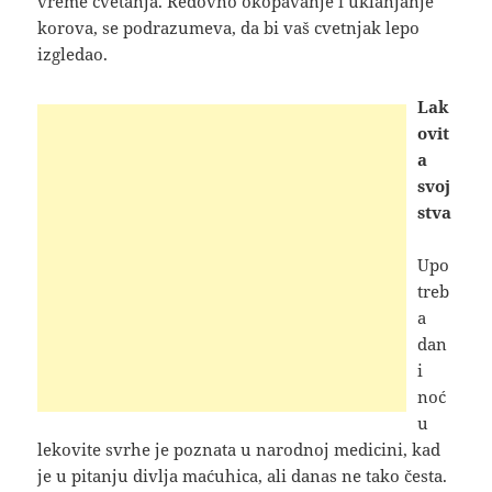
vreme cvetanja. Redovno okopavanje i uklanjanje
korova, se podrazumeva, da bi vaš cvetnjak lepo
izgledao.
Lak
ovit
a
svoj
stva
Upo
treb
a
dan
i
noć
u
lekovite svrhe je poznata u narodnoj medicini, kad
je u pitanju divlja maćuhica, ali danas ne tako česta.