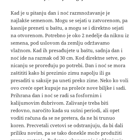
Kad je u pitanju dan i noć razmnožavanje je
najlakše semenom. Mogu se sejati u zatvorenom, pa
kasnije preneti u baštu, a mogu se i direktno sejati
na otvorenom. Potrebno je oko 2 nedelje da niknu iz
semena, pod uslovom da zemlju održavamo
vlažnom. Kad ih presađujete u baštu, sadnja dan i
noć ide na razmak od 30 cm. Kod direktne setve, po
nicanju se proređuju po potrebi. Dan i noć se mora
zaštititi kako bi prezimio zimu napolju ili ga
presaditi u saksije pa uneti preko zime. Neko ko voli
ovo cveće opet kupuje na proleće nove biljke i sadi.
Prihrana dan i noć se radi sa fosfornim i
kalijumovim đubrivom. Zalivanje treba biti
redovno, naročito kada su sušni periodi, ali opet
voditi računa da se ne pretera, da ne bi trunuo
koren. Precvetali cvetovi se odstranjuju, da bi dali
priliku novim, pa se tako donekle može produžiti