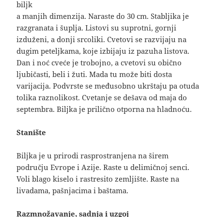
biljk
a manjih dimenzija. Naraste do 30 cm. Stabljika je
razgranata i šuplja. Listovi su suprotni, gornji
izduženi, a donji srcoliki. Cvetovi se razvijaju na
dugim peteljkama, koje izbijaju iz pazuha listova.
Dan i noć cveće je trobojno, a cvetovi su obično
ljubičasti, beli i žuti. Mada tu može biti dosta
varijacija. Podvrste se međusobno ukrštaju pa otuda
tolika raznolikost. Cvetanje se dešava od maja do
septembra. Biljka je prilično otporna na hladnoću.
Stanište
Biljka je u prirodi rasprostranjena na širem
području Evrope i Azije. Raste u delimičnoj senci.
Voli blago kiselo i rastresito zemljište. Raste na
livadama, pašnjacima i baštama.
Razmnožavanje, sadnja i uzgoj