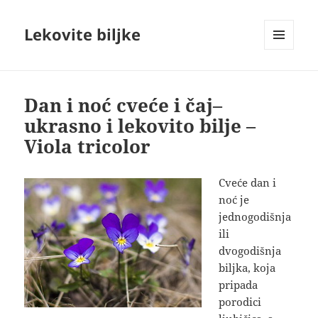
Lekovite biljke
IZBORNIK
I
VIDŽETI
Dan i noć cveće i čaj–
ukrasno i lekovito bilje –
Viola tricolor
Cveće dan i
noć je
jednogodišnja
ili
dvogodišnja
biljka, koja
pripada
porodici