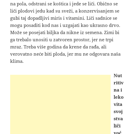
na pola, odstrani se koštica i jede se liči. Obično se
liči plodovi jedu kad su sveži, a konzervisanjem se
gubi taj dopadljivi miris i vitamini. Liči sadnice se
mogu posaditi kod nas i uzgajati kao ukrasno drvo.
Može se posejati biljka da nikne iz semena. Zimi bi
ga trebalo unositi u zatvoren prostor, jer ne trpi
mraz. Treba više godina da krene da rađa, ali
verovatno neće biti ploda, jer mu ne odgovara naša
klima.
Nut
ritiv
na i
leko
vita
svoj
stva
liči
voć