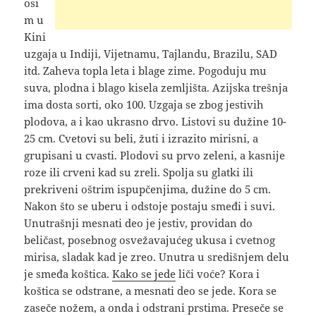
osi
m u
Kini
uzgaja u Indiji, Vijetnamu, Tajlandu, Brazilu, SAD
itd. Zaheva topla leta i blage zime. Pogoduju mu
suva, plodna i blago kisela zemljišta. Azijska trešnja
ima dosta sorti, oko 100. Uzgaja se zbog jestivih
plodova, a i kao ukrasno drvo. Listovi su dužine 10-
25 cm. Cvetovi su beli, žuti i izrazito mirisni, a
grupisani u cvasti. Plodovi su prvo zeleni, a kasnije
roze ili crveni kad su zreli. Spolja su glatki ili
prekriveni oštrim ispupčenjima, dužine do 5 cm.
Nakon što se uberu i odstoje postaju smeđi i suvi.
Unutrašnji mesnati deo je jestiv, providan do
beličast, posebnog osvežavajućeg ukusa i cvetnog
mirisa, sladak kad je zreo. Unutra u središnjem delu
je smeđa koštica.
Kako se jede
liči voće? Kora i
koštica se odstrane, a mesnati deo se jede. Kora se
zaseče nožem, a onda i odstrani prstima. Preseče se