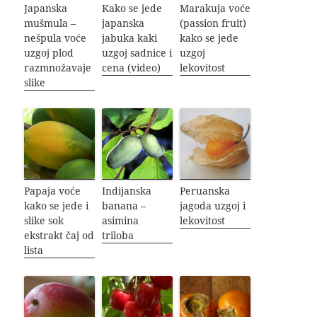
Japanska
Kako se jede
Marakuja voće
mušmula –
japanska
(passion fruit)
nešpula voće
jabuka kaki
kako se jede
uzgoj plod
uzgoj sadnice i
uzgoj
razmnožavaje
cena (video)
lekovitost
slike
Papaja voće
Indijanska
Peruanska
kako se jede i
banana –
jagoda uzgoj i
slike sok
asimina
lekovitost
ekstrakt čaj od
triloba
lista