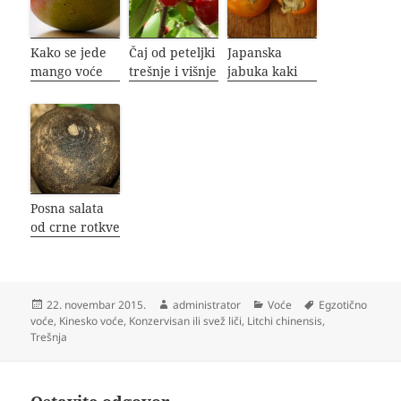
Kako se jede
Čaj od peteljki
Japanska
mango voće
trešnje i višnje
jabuka kaki
Posna salata
od crne rotkve
Objavljeno
Autor
Kategorije
Oznake
22. novembar 2015.
administrator
Voće
Egzotično
voće
,
Kinesko voće
,
Konzervisan ili svež liči
,
Litchi chinensis
,
Trešnja