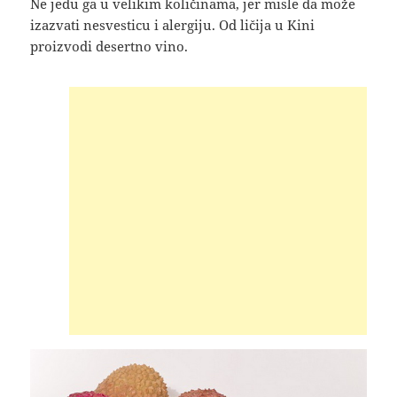
Ne jedu ga u velikim količinama, jer misle da može
izazvati nesvesticu i alergiju. Od ličija u Kini
proizvodi desertno vino.