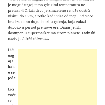
je moguć uzgoj
tamo gde zimi temperatura ne
prelazi -4 C. Liči drvo je zimzeleno i može dostići
visinu do 15 m, a retko kad i više od toga. Liči voće
ima izuzetno dugu istoriju gajenja, koja zalazi
duboko u period pre nove ere. Danas je liči
dostupan u supermarketima širom planete. Latinski
naziv je
Litchi chinensis
.
Liči
uzg
oj i
kak
o se
jede
Liči
voće
se