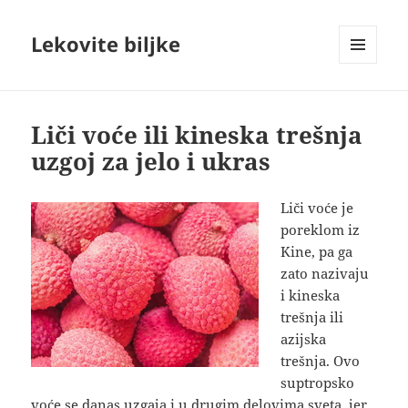
Lekovite biljke
IZBORNIK
I
VIDŽETI
Liči voće ili kineska trešnja
uzgoj za jelo i ukras
Liči voće je
poreklom iz
Kine, pa ga
zato nazivaju
i kineska
trešnja ili
azijska
trešnja. Ovo
suptropsko
voće se danas uzgaja i u drugim delovima sveta, jer