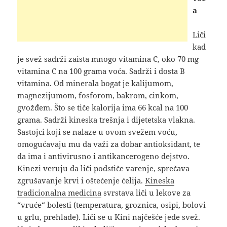
a
Liči
kad
je svež sadrži zaista mnogo vitamina C, oko 70 mg
vitamina C na 100 grama voća. Sadrži i dosta B
vitamina. Od minerala bogat je kalijumom,
magnezijumom, fosforom, bakrom, cinkom,
gvožđem. Što se tiče kalorija ima 66 kcal na 100
grama. Sadrži kineska trešnja i dijetetska vlakna.
Sastojci koji se nalaze u ovom svežem voću,
omogućavaju mu da važi za dobar antioksidant, te
da ima i antivirusno i antikancerogeno dejstvo.
Kinezi veruju da liči podstiče varenje, sprečava
zgrušavanje krvi i oštećenje ćelija.
Kineska
tradicionalna medicina
svrstava liči u lekove za
“vruće“ bolesti (temperatura, groznica, osipi, bolovi
u grlu, prehlade). Liči se u Kini najčešće jede svež.