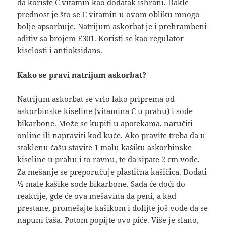
da koriste C vitamin kao dodatak ishrani. Dakle
prednost je što se C vitamin u ovom obliku mnogo
bolje apsorbuje. Natrijum askorbat je i prehrambeni
aditiv sa brojem E301. Koristi se kao regulator
kiselosti i antioksidans.
Kako se pravi natrijum askorbat?
Natrijum askorbat se vrlo lako priprema od
askorbinske kiseline (vitamina C u prahu) i sode
bikarbone. Može se kupiti u apotekama, naručiti
online ili napraviti kod kuće. Ako pravite treba da u
staklenu čašu stavite 1 malu kašiku askorbinske
kiseline u prahu i to ravnu, te da sipate 2 cm vode.
Za mešanje se preporučuje plastična kašičica. Dodati
½ male kašike sode bikarbone. Sada će doći do
reakcije, gde će ova mešavina da peni, a kad
prestane, promešajte kašikom i dolijte još vode da se
napuni čaša. Potom popijte ovo piće. Više je slano,