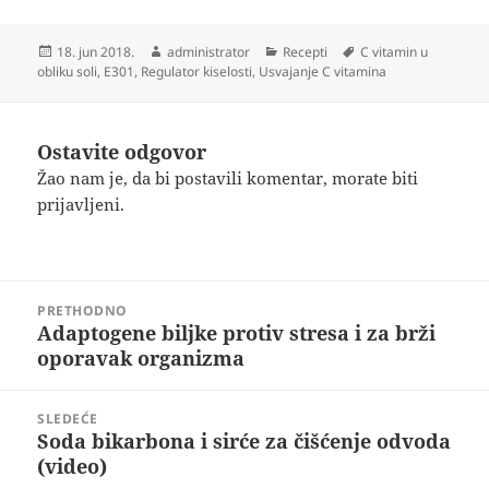
Objavljeno
Autor
Kategorije
Oznake
18. jun 2018.
administrator
Recepti
C vitamin u
obliku soli
,
E301
,
Regulator kiselosti
,
Usvajanje C vitamina
Ostavite odgovor
Žao nam je, da bi postavili komentar, morate
biti
prijavljeni
.
Kretanje
PRETHODNO
članka
Adaptogene biljke protiv stresa i za brži
Prethodni
oporavak organizma
članak:
SLEDEĆE
Soda bikarbona i sirće za čišćenje odvoda
Sledeći
(video)
članak: