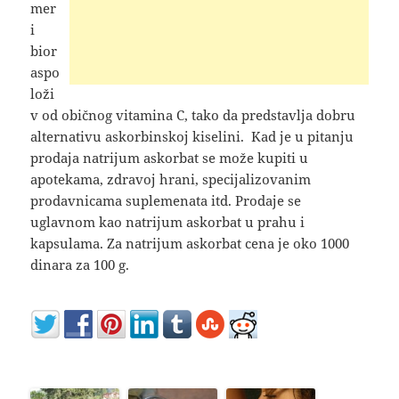
mer
i
bior
aspo
loži
v od običnog vitamina C, tako da predstavlja dobru
alternativu askorbinskoj kiselini. Kad je u pitanju
prodaja natrijum askorbat se može kupiti u
apotekama, zdravoj hrani, specijalizovanim
prodavnicama suplemenata itd. Prodaje se
uglavnom kao natrijum askorbat u prahu i
kapsulama. Za natrijum askorbat cena je oko 1000
dinara za 100 g.