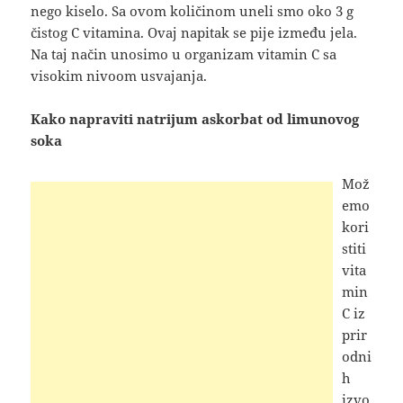
nego kiselo. Sa ovom količinom uneli smo oko 3 g
čistog C vitamina. Ovaj napitak se pije između jela.
Na taj način unosimo u organizam vitamin C sa
visokim nivoom usvajanja.
Kako napraviti natrijum askorbat od limunovog
soka
Mož
emo
kori
stiti
vita
min
C iz
prir
odni
h
izvo