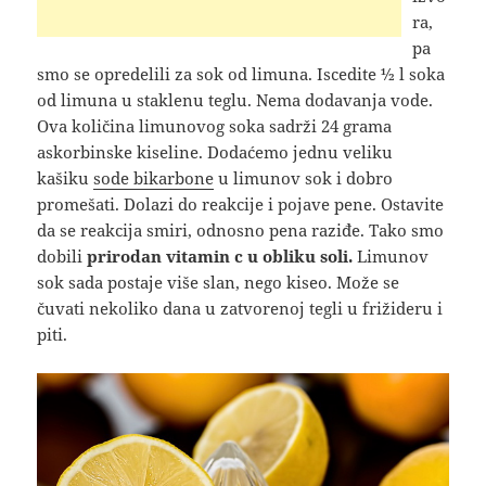
ra,
pa
smo se opredelili za sok od limuna. Iscedite ½ l soka
od limuna u staklenu teglu. Nema dodavanja vode.
Ova količina limunovog soka sadrži 24 grama
askorbinske kiseline. Dodaćemo jednu veliku
kašiku
sode bikarbone
u limunov sok i dobro
promešati. Dolazi do reakcije i pojave pene. Ostavite
da se reakcija smiri, odnosno pena raziđe. Tako smo
dobili
prirodan vitamin c u obliku soli.
Limunov
sok sada postaje više slan, nego kiseo. Može se
čuvati nekoliko dana u zatvorenoj tegli u frižideru i
piti.