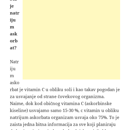
je
natr
iju
m
ask
orb
at?
Natr
iju
m
asko
rbat je vitamin C u obliku soli i kao takav pogodan je
za usvajanje od strane čovekovog organizma.
Naime, dok kod običnog vitamina C (askorbinske
kiseline) usvajamo samo 15-30 %, c vitamin u obliku
natrijum askorbata organizam usvaja oko 75%. To je
zaista jedna bitna informacija za sve koji planiraju