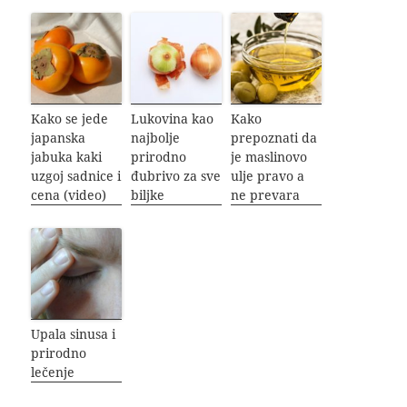
Kako se jede
Lukovina kao
Kako
japanska
najbolje
prepoznati da
jabuka kaki
prirodno
je maslinovo
uzgoj sadnice i
đubrivo za sve
ulje pravo a
cena (video)
biljke
ne prevara
Upala sinusa i
prirodno
lečenje