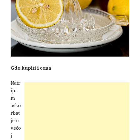
Gde kupiti i cena
Natr
iju
m
asko
rbat
je u
većo
j