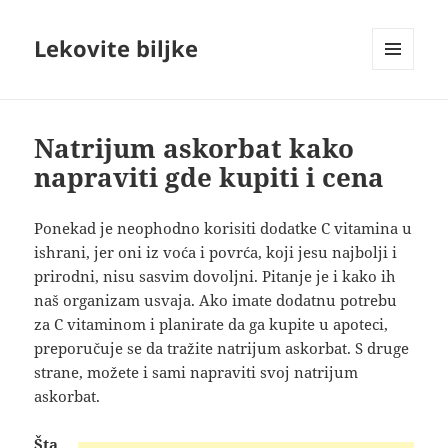
Lekovite biljke
IZBORNIK
I
VIDŽETI
Natrijum askorbat kako
napraviti gde kupiti i cena
Ponekad je neophodno korisiti dodatke C vitamina u
ishrani, jer oni iz voća i povrća, koji jesu najbolji i
prirodni, nisu sasvim dovoljni. Pitanje je i kako ih
naš organizam usvaja. Ako imate dodatnu potrebu
za C vitaminom i planirate da ga kupite u apoteci,
preporučuje se da tražite natrijum askorbat. S druge
strane, možete i sami napraviti svoj natrijum
askorbat
.
Šta