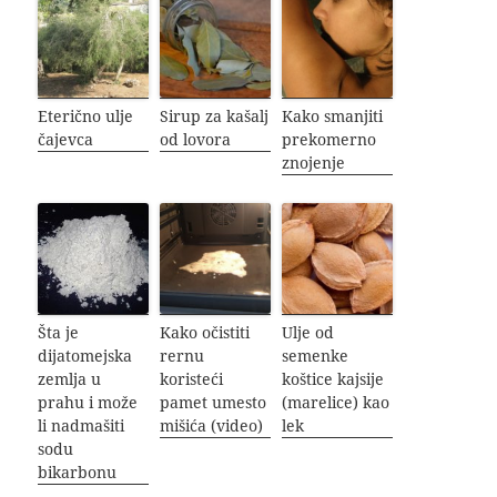
Eterično ulje
Sirup za kašalj
Kako smanjiti
čajevca
od lovora
prekomerno
znojenje
Šta je
Kako očistiti
Ulje od
dijatomejska
rernu
semenke
zemlja u
koristeći
koštice kajsije
prahu i može
pamet umesto
(marelice) kao
li nadmašiti
mišića (video)
lek
sodu
bikarbonu