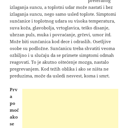
preteranog
izlaganja suncu, a toplotni udar može nastati i bez
izlaganja
suncu, nego samo usled toplote. Simptomi
sunčanice i toplotnog udara su visoka temperatura,
suva koža, glavobolja, vrtoglavica, teško disanje,
ubrzan puls, muka i povraćanje, grčevi, umor itd.
Može biti sunčanica kod dece i odraslih. Osetljive
osobe su podložne. Sunčanicu treba shvatiti veoma
ozbiljno i u slučaju da se primete simptomi odmah
reagovati. To je akutno oštećenje mozga, nastalo
pregrevanjem. Kod težih oblika i ako se ništa ne
preduzima, može da usledi nesvest, koma i smrt.
Prv
a
po
moć
ako
se