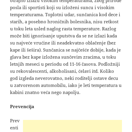
otrajno izlažu visokim temperaturama, zbog prirode
posla ili sportisti koji su izloženi suncu i visokim
temperaturama. Toplotni udar, sunčanica kod dece i
starih, a posebno hroničnih bolesnika, nisu retkost
u toku leta usled naglog rasta temperature. Razlog
može biti ignorisanje uputstva da se ne izlazi kada
su najveće vrućine ili neadekvatno oblačenje (bez
kape ili šešira). Sunčanica se najčešće dobije, kada je
glava bez kape izložena sunčevim zracima, u toku
letnjih meseci u periodu od 11-16 časova. Podložniji
su rekovalescenti, alkoholisani, ćelavi itd. Koliko
god izgleda neverovatno, neki roditelji ostave decu
u zatvorenom automobilu, iako je leti temperatura u
kabini znatno veća nego napolju.
Prevencija
Prev
enti