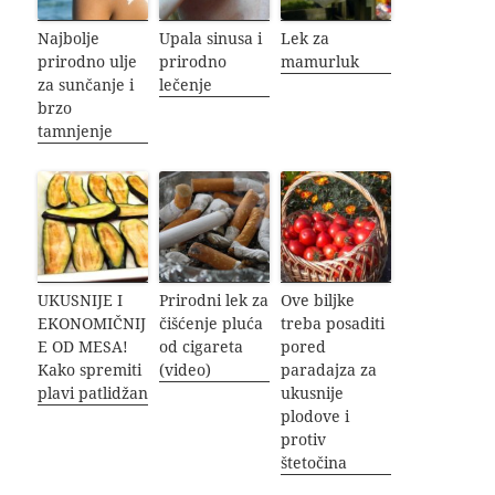
Najbolje
Upala sinusa i
Lek za
prirodno ulje
prirodno
mamurluk
za sunčanje i
lečenje
brzo
tamnjenje
UKUSNIJE I
Prirodni lek za
Ove biljke
EKONOMIČNIJ
čišćenje pluća
treba posaditi
E OD MESA!
od cigareta
pored
Kako spremiti
(video)
paradajza za
plavi patlidžan
ukusnije
plodove i
protiv
štetočina