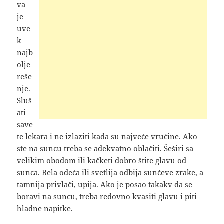
va
je
uve
k
najb
olje
reše
nje.
Sluš
ati
save
te lekara i ne izlaziti kada su najveće vrućine. Ako
ste na suncu treba se adekvatno oblačiti. Šeširi sa
velikim obodom ili kačketi dobro štite glavu od
sunca. Bela odeća ili svetlija odbija sunčeve zrake, a
tamnija privlači, upija. Ako je posao takakv da se
boravi na suncu, treba redovno kvasiti glavu i piti
hladne napitke.