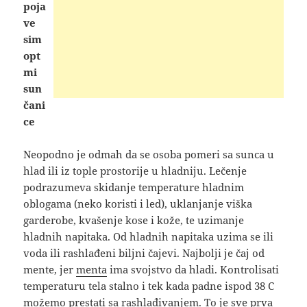
poja
ve
sim
opt
mi
sun
čani
ce
Neopodno je odmah da se osoba pomeri sa sunca u
hlad ili iz tople prostorije u hladniju. Lečenje
podrazumeva skidanje temperature hladnim
oblogama (neko koristi i led), uklanjanje viška
garderobe, kvašenje kose i kože, te uzimanje
hladnih napitaka. Od hladnih napitaka uzima se ili
voda ili rashlađeni biljni čajevi. Najbolji je čaj od
mente, jer
menta
ima svojstvo da hladi. Kontrolisati
temperaturu tela stalno i tek kada padne ispod 38 C
možemo prestati sa rashlađivanjem. To je sve prva