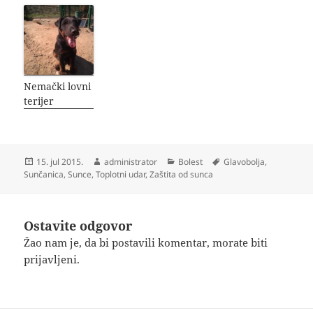
Nemački lovni
terijer
Objavljeno
Autor
Kategorije
Oznake
15. jul 2015.
administrator
Bolest
Glavobolja
,
Sunčanica
,
Sunce
,
Toplotni udar
,
Zaštita od sunca
Ostavite odgovor
Žao nam je, da bi postavili komentar, morate
biti
prijavljeni
.