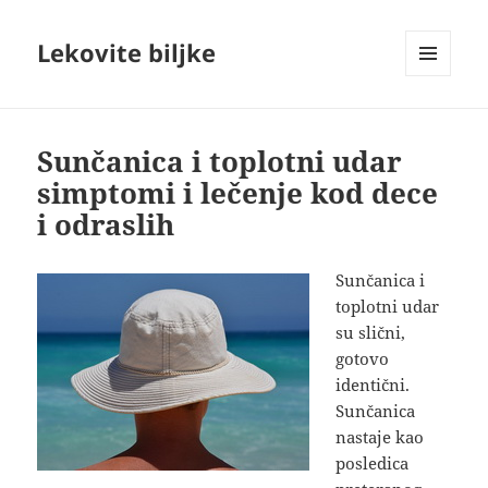
Lekovite biljke
IZBORNIK
I
VIDŽETI
Sunčanica i toplotni udar
simptomi i lečenje kod dece
i odraslih
Sunčanica i
toplotni udar
su slični,
gotovo
identični.
Sunčanica
nastaje kao
posledica