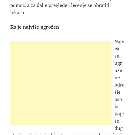
pomoć, a za dalje preglede i lečenje se obratiti
lekaru.
Ko je najviše ugrožen
Najv
iše
su
ugr
ože
ne
odra
sle
oso
be
koje
se
dug