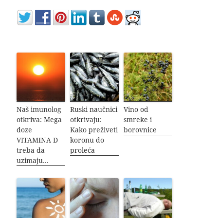
Naš imunolog
Ruski naučnici
Vino od
otkriva: Mega
otkrivaju:
smreke i
doze
Kako preživeti
borovnice
VITAMINA D
koronu do
treba da
proleća
uzimaju…