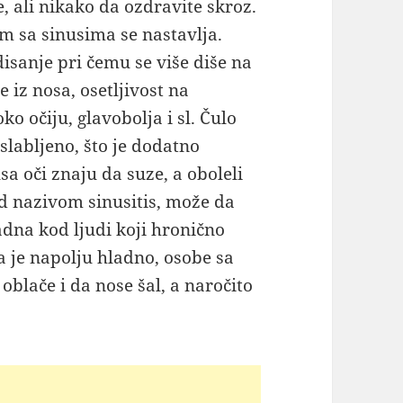
e, ali nikako da ozdravite skroz.
m sa sinusima se nastavlja.
isanje pri čemu se više diše na
 iz nosa, osetljivost na
o očiju, glavobolja i sl. Čulo
oslabljeno, što je dodatno
a oči znaju da suze, a oboleli
od nazivom sinusitis, može da
adna kod ljudi koji hronično
 je napolju hladno, osobe sa
 oblače i da nose šal, a naročito