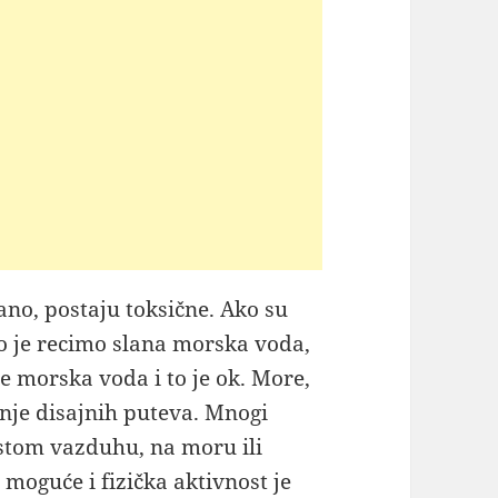
ano, postaju toksične. Ako su
to je recimo slana morska voda,
 morska voda i to je ok. More,
enje disajnih puteva. Mnogi
istom vazduhu, na moru ili
 moguće i fizička aktivnost je