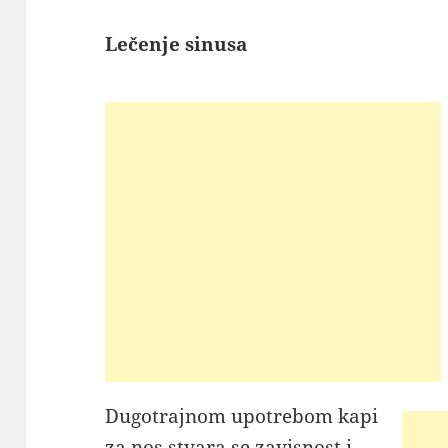
Lečenje sinusa
Dugotrajnom upotrebom kapi
za nos stvara se zavisnost i