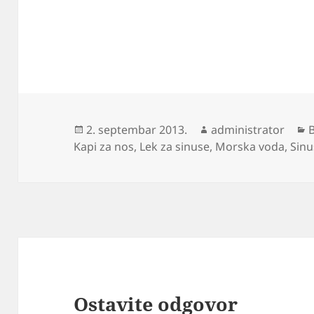
Objavljeno
Autor
K
2. septembar 2013.
administrator
Kapi za nos
,
Lek za sinuse
,
Morska voda
,
Sinu
Ostavite odgovor