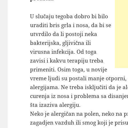
U slučaju tegoba dobro bi bilo
uraditi bris grla i nosa, da bi se
utvrdilo da li postoji neka
bakterijska, gljivična ili
virusna infekcija. Od toga
zavisi i kakvu terapiju treba
primeniti. Osim toga, u novije
vreme ljudi su postali manje otporni,
alergijama. Ne treba isključiti da je 
curenja iz nosa i problema sa disanje
šta izaziva alergiju.
Neko je alergičan na polen, neko na 
zagadjen vazduh ili smog koji je pris