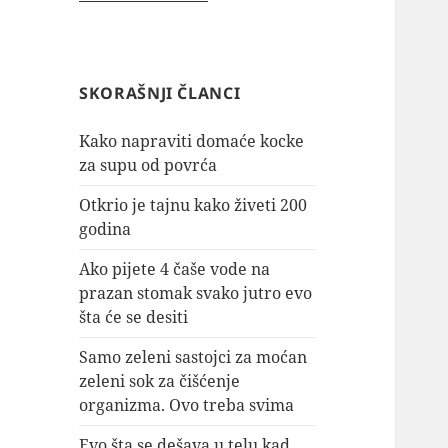
SKORAŠNJI ČLANCI
Kako napraviti domaće kocke
za supu od povrća
Otkrio je tajnu kako živeti 200
godina
Ako pijete 4 čaše vode na
prazan stomak svako jutro evo
šta će se desiti
Samo zeleni sastojci za moćan
zeleni sok za čišćenje
organizma. Ovo treba svima
Evo šta se dešava u telu kad