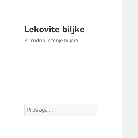
Lekovite biljke
Prirodno lečenje biljem
Pretraga
za: