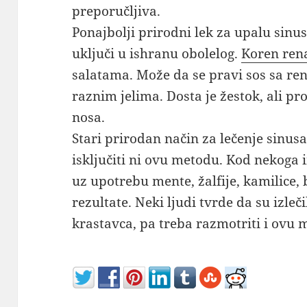
preporučljiva.
Ponajbolji prirodni lek za upalu sinus
uključi u ishranu obolelog.
Koren ren
salatama. Može da se pravi sos sa ren
raznim jelima. Dosta je žestok, ali p
nosa.
Stari prirodan način za lečenje sinusa 
isključiti ni ovu metodu. Kod nekoga
uz upotrebu mente, žalfije, kamilice, b
rezultate. Neki ljudi tvrde da su izleči
krastavca, pa treba razmotriti i ovu 