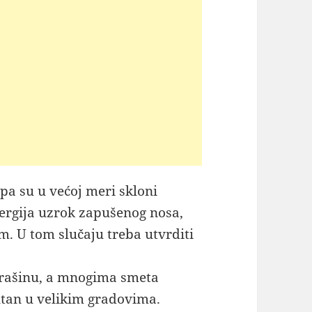
 pa su u većoj meri skloni
alergija uzrok zapušenog nosa,
m. U tom slučaju treba utvrditi
prašinu, a mnogima smeta
utan u velikim gradovima.