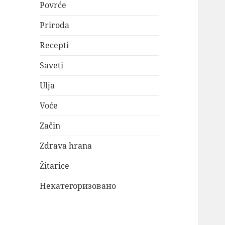
Povrće
Priroda
Recepti
Saveti
Ulja
Voće
Začin
Zdrava hrana
Žitarice
Некатегоризовано