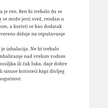
a je ren. Ren bi trebalo da se
a
se može jesti svež, rendan u
om, a koristi se kao dodatak
rovereno deluje na otpušavanje
je inhalacija. Ne bi trebalo
 inhaliranje nad vrelom vodom
osiljka ili čak luka, daje dobre
li sinuse koristeći kapi divljeg
mogućnost.