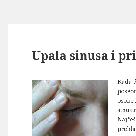
Upala sinusa i pr
Kada d
posebn
osobe 
sinusi
Najčeš
prehla