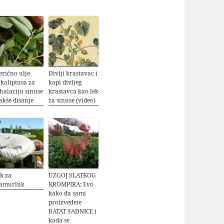
erično ulje
Divlji krastavac i
kaliptusa za
kapi divljeg
halaciju sinuse
krastavca kao lek
lakše disanje
za sinuse (video)
k za
UZGOJ SLATKOG
amurluk
KROMPIRA: Evo
kako da sami
proizvedete
BATAT SADNICE i
kada se