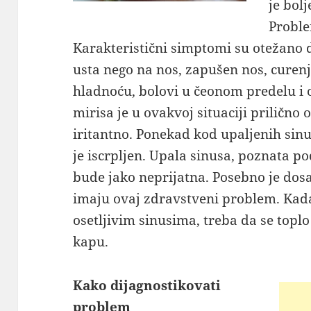
je bolj
Proble
Karakteristični simptomi su otežano d
usta nego na nos, zapušen nos, curenje
hladnoću, bolovi u čeonom predelu i ok
mirisa je u ovakvoj situaciji prilično 
iritantno. Ponekad kod upaljenih sinus
je iscrpljen. Upala sinusa, poznata p
bude jako neprijatna. Posebno je dos
imaju ovaj zdravstveni problem. Kada
osetljivim sinusima, treba da se toplo
kapu.
Kako dijagnostikovati
problem