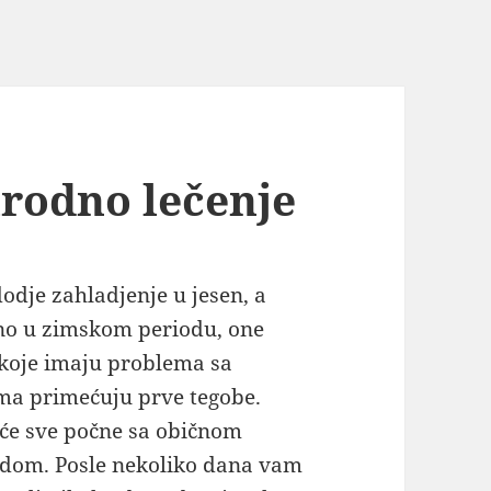
irodno lečenje
odje zahladjenje u jesen, a
o u zimskom periodu, one
koje imaju problema sa
ma primećuju prve tegobe.
će sve počne sa običnom
dom. Posle nekoliko dana vam