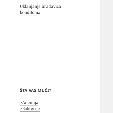
Uklanjanje bradavica
kondiloma
ŠTA VAS MUČI?
>Anemija
>Bakterije