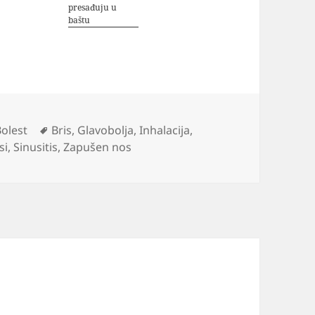
presađuju u
baštu
ategorije
Oznake
Bolest
Bris
,
Glavobolja
,
Inhalacija
,
si
,
Sinusitis
,
Zapušen nos