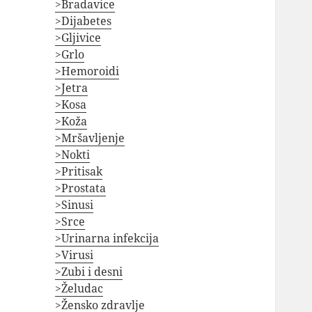
>Bradavice
>Dijabetes
>Gljivice
>Grlo
>Hemoroidi
>Jetra
>Kosa
>Koža
>Mršavljenje
>Nokti
>Pritisak
>Prostata
>Sinusi
>Srce
>Urinarna infekcija
>Virusi
>Zubi i desni
>Želudac
>Žensko zdravlje