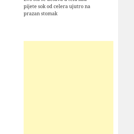
pijete sok od celera ujutro na
prazan stomak