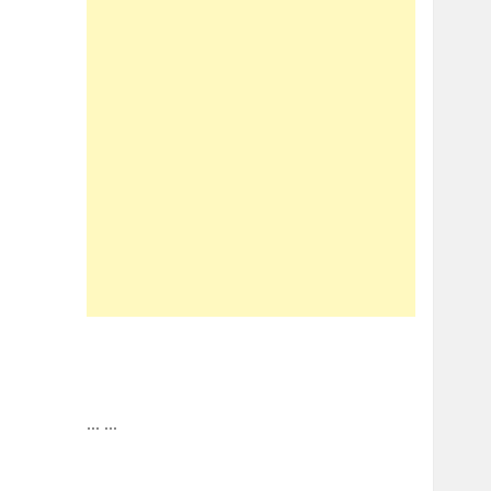
...
...