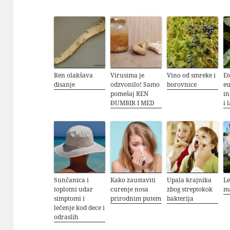
Ren olakšava
Virusima je
Vino od smreke i
Et
disanje
odzvonilo! Samo
borovnice
eu
pomešaj REN
in
ĐUMBIR I MED
i 
Sunčanica i
Kako zaustaviti
Upala krajnika
Le
toplotni udar
curenje nosa
zbog streptokok
m
simptomi i
prirodnim putem
bakterija
lečenje kod dece i
odraslih