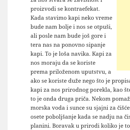
proizvodi se kontraefekat.
Kada stavimo kapi neko vreme
bude nam bolje i nos se otpuši,
ali posle nam bude još gore i
tera nas na ponovno sipanje
kapi. To je loša navika. Kapi za
nos moraju da se koriste
prema priloženom uputstvu, a
ako se koriste duže nego što je propis
kapi za nos prirodnog porekla, kao š
to je onda druga priča. Nekom pomaže
morska voda i sunce su sjajni za čišć
osete poboljšanje kada se nadju na č
planini. Boravak u prirodi koliko je to