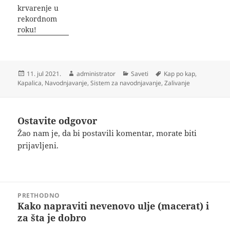
krvarenje u
rekordnom
roku!
Objavljeno
Autor
Kategorije
Oznake
11. jul 2021.
administrator
Saveti
Kap po kap
,
Kapalica
,
Navodnjavanje
,
Sistem za navodnjavanje
,
Zalivanje
Ostavite odgovor
Žao nam je, da bi postavili komentar, morate
biti
prijavljeni
.
Kretanje
PRETHODNO
članka
Kako napraviti nevenovo ulje (macerat) i
Prethodni
za šta je dobro
članak: