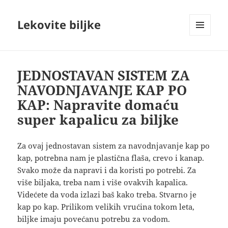
Lekovite biljke
IZBORNIK
I
VIDŽETI
JEDNOSTAVAN SISTEM ZA
NAVODNJAVANJE KAP PO
KAP: Napravite domaću
super kapalicu za biljke
Za ovaj jednostavan sistem za navodnjavanje kap po
kap, potrebna nam je plastična flaša, crevo i kanap.
Svako može da napravi i da koristi po potrebi. Za
više biljaka, treba nam i više ovakvih kapalica.
Videćete da voda izlazi baš kako treba. Stvarno je
kap po kap. Prilikom velikih vrućina tokom leta,
biljke imaju povećanu potrebu za vodom.