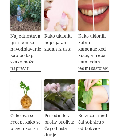
Najjednostavn
Kako ukloniti
Kako ukloniti
iji sistem za
neprijatan
zubni
navodnjavanje
zadah iz usta
kamenac kod
kap po kap –
kuće, a treba
svako može
vam jedan
napraviti
jedini sastojak
Celerova so
Prirodni lek
Bokvica i med
recept kako se
protiv proliva:
čaj sok sirup
pravi i koristi
Čaj od lista
od bokvice
dunje