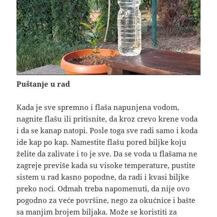
Puštanje u rad
Kada je sve spremno i flaša napunjena vodom,
nagnite flašu ili pritisnite, da kroz crevo krene voda
i da se kanap natopi. Posle toga sve radi samo i koda
ide kap po kap. Namestite flašu pored biljke koju
želite da zalivate i to je sve. Da se voda u flašama ne
zagreje previše kada su visoke temperature, pustite
sistem u rad kasno popodne, da radi i kvasi biljke
preko noći. Odmah treba napomenuti, da nije ovo
pogodno za veće površine, nego za okućnice i bašte
sa manjim brojem biljaka. Može se koristiti za