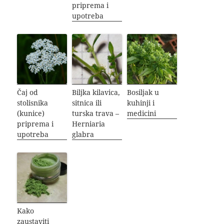
priprema i
upotreba
Čaj od
Biljka kilavica,
Bosiljak u
stolisnika
sitnica ili
kuhinji i
(kunice)
turska trava –
medicini
priprema i
Herniaria
upotreba
glabra
Kako
zaustaviti