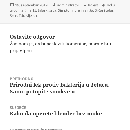
Objavljeno
Autor
Kategorije
Oznake
19. septembar 2019.
administrator
Bolest
Bol u
grudima
,
Infarkt
,
Infarkt srca
,
Simptomi pre infarkta
,
Srčani udar
,
Srce
,
Zdravlje srca
Ostavite odgovor
Žao nam je, da bi postavili komentar, morate
biti
prijavljeni
.
Kretanje
PRETHODNO
članka
Prirodni lek protiv bakterija u želucu.
Prethodni
Samo potopite smokve u
članak:
SLEDEĆE
Kako da operete blender bez muke
Sledeći
članak:
Sa ponosom pokreće WordPress