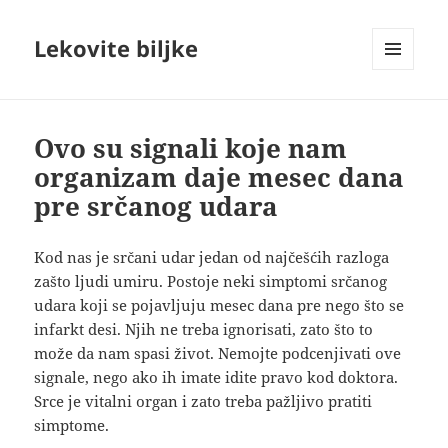
Lekovite biljke
IZBORNIK
I
VIDŽETI
Ovo su signali koje nam
organizam daje mesec dana
pre srčanog udara
Kod nas je srčani udar jedan od najčešćih razloga
zašto ljudi umiru. Postoje neki simptomi srčanog
udara koji se pojavljuju mesec dana pre nego što se
infarkt desi. Njih ne treba ignorisati, zato što to
može da nam spasi život. Nemojte podcenjivati ove
signale, nego ako ih imate idite pravo kod doktora.
Srce je vitalni organ i zato
treba pažljivo pratiti
simptome.