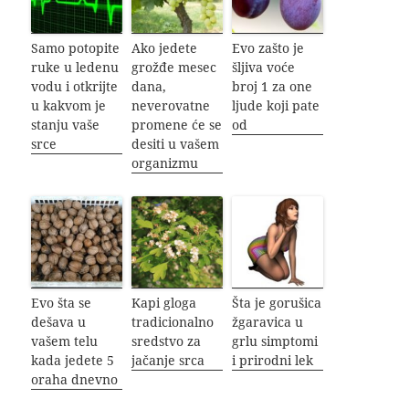
Samo potopite
Ako jedete
Evo zašto je
ruke u ledenu
grožđe mesec
šljiva voće
vodu i otkrijte
dana,
broj 1 za one
u kakvom je
neverovatne
ljude koji pate
stanju vaše
promene će se
od
srce
desiti u vašem
organizmu
Evo šta se
Kapi gloga
Šta je gorušica
dešava u
tradicionalno
žgaravica u
vašem telu
sredstvo za
grlu simptomi
kada jedete 5
jačanje srca
i prirodni lek
oraha dnevno