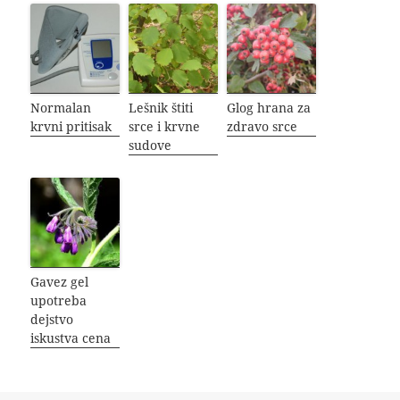
Normalan
Lešnik štiti
Glog hrana za
krvni pritisak
srce i krvne
zdravo srce
sudove
Gavez gel
upotreba
dejstvo
iskustva cena