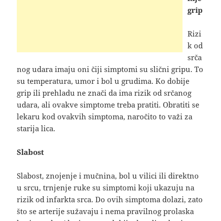
grip
Rizi
k od
srča
nog udara imaju oni čiji simptomi su slični gripu. To
su temperatura, umor i bol u grudima. Ko dobije
grip ili prehladu ne znači da ima rizik od srčanog
udara, ali ovakve simptome treba pratiti. Obratiti se
lekaru kod ovakvih simptoma, naročito to važi za
starija lica.
Slabost
Slabost, znojenje i mučnina, bol u vilici ili direktno
u srcu, trnjenje ruke su simptomi koji ukazuju na
rizik od infarkta srca. Do ovih simptoma dolazi, zato
što se arterije sužavaju i nema pravilnog prolaska