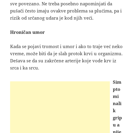
sve povezano. Ne treba posebno napominjati da
pušači često imaju ovakve problema sa plućima, pa i
rizik od srčanog udara je kod njih veći.
Hroničan umor
Kada se pojavi tromost i umor i ako to traje već neko
vreme, može biti da je slab protok krvi u organizmu.
Dešava se da su zakrčene arterije koje vode krv iz
srca i ka srcu.
Sim
pto
mi
nali
k
grip
u a
nije