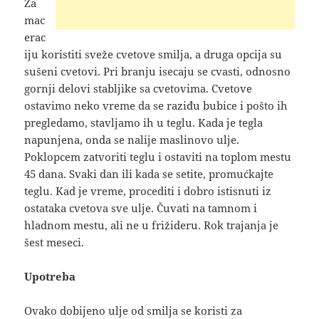
Za
mac
erac
iju koristiti sveže cvetove smilja, a druga opcija su
sušeni cvetovi. Pri branju isecaju se cvasti, odnosno
gornji delovi stabljike sa cvetovima. Cvetove
ostavimo neko vreme da se raziđu bubice i pošto ih
pregledamo, stavljamo ih u teglu. Kada je tegla
napunjena, onda se nalije maslinovo ulje.
Poklopcem zatvoriti teglu i ostaviti na toplom mestu
45 dana. Svaki dan ili kada se setite, promućkajte
teglu. Kad je vreme, procediti i dobro istisnuti iz
ostataka cvetova sve ulje. Čuvati na tamnom i
hladnom mestu, ali ne u frižideru. Rok trajanja je
šest meseci.
Upotreba
Ovako dobijeno ulje od smilja se koristi za