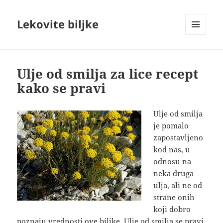
Lekovite biljke
IZBORNIK
I
VIDŽETI
Ulje od smilja za lice recept
kako se pravi
Ulje od smilja
je pomalo
zapostavljeno
kod nas, u
odnosu na
neka druga
ulja, ali ne od
strane onih
koji dobro
poznaju vrednosti ove biljke. Ulje od smilja se pravi