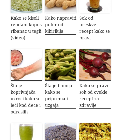
Kako se kiseli
Kako napraviti
Sok od
rendani kupus
puter od
breskve
ribanac u tegli
kikirikija
recept kako se
(video)
pravi
Šta je
Šta je bamija
Kako se pravi
koprivnjača
kako se
sok od cvekle
uzroci kako se
priprema i
recept za
leči kod dece i
uzgaja
zdravlje
odraslih