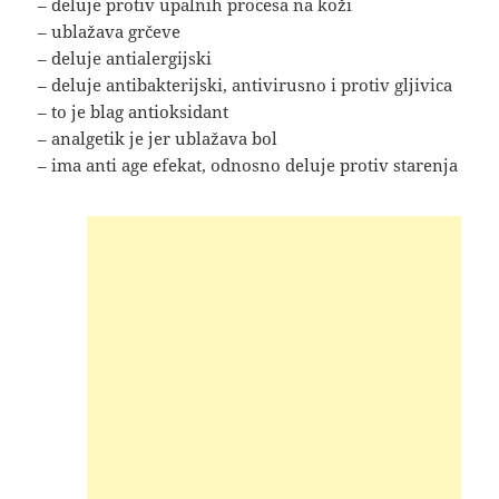
– deluje protiv upalnih procesa na koži
– ublažava grčeve
– deluje antialergijski
– deluje antibakterijski, antivirusno i protiv gljivica
– to je blag antioksidant
– analgetik je jer ublažava bol
– ima anti age efekat, odnosno deluje protiv starenja