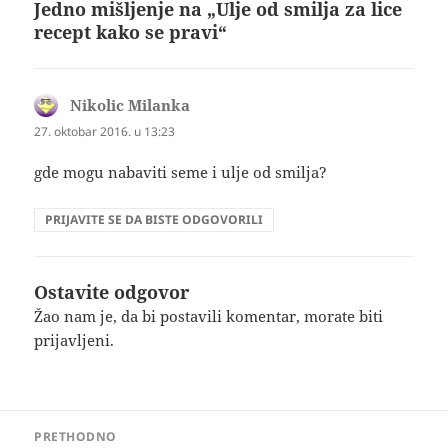
Jedno mišljenje na „Ulje od smilja za lice
recept kako se pravi“
Nikolic Milanka
kaže:
27. oktobar 2016. u 13:23
gde mogu nabaviti seme i ulje od smilja?
PRIJAVITE SE DA BISTE ODGOVORILI
Ostavite odgovor
Žao nam je, da bi postavili komentar, morate
biti
prijavljeni
.
Kretanje
PRETHODNO
članka