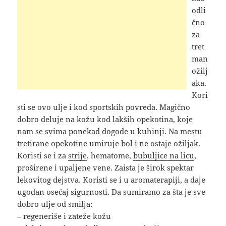
odli
čno
za
tret
man
ožilj
aka.
Kori
sti se ovo ulje i kod sportskih povreda. Magično
dobro deluje na kožu kod lakših opekotina, koje
nam se svima ponekad dogode u kuhinji. Na mestu
tretirane opekotine umiruje bol i ne ostaje ožiljak.
Koristi se i za
strije
, hematome,
bubuljice na licu
,
proširene i upaljene vene. Zaista je širok spektar
lekovitog dejstva. Koristi se i u aromaterapiji, a daje
ugodan osećaj sigurnosti. Da sumiramo za šta je sve
dobro ulje od smilja:
– regeneriše i zateže kožu