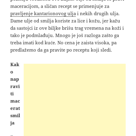
maceracijom, a sličan recept se primenjuje za
pravljenje kantarionovog ulja
i nekih drugih ulja.
Dame ulje od smilja koriste za lice i kožu, jer kažu
da sastojci iz ove biljke brišu trag vremena na koži i
tako je podmlađuju. Mnogo je još razloga zašto ga
treba imati kod kuće. No cena je zaista visoka, pa
predlažemo da ga pravite po receptu koji sledi.
Kak
o
nap
ravi
ti
mac
erat
smil
ja