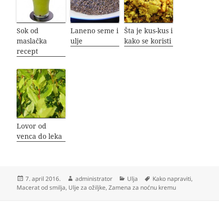
Sok od
Laneno seme i
Šta je kus-kus i
maslačka
ulje
kako se koristi
recept
Lovor od
venca do leka
Objavljeno
Autor
Kategorije
Oznake
7. april 2016.
administrator
Ulja
Kako napraviti
,
Macerat od smilja
,
Ulje za ožiljke
,
Zamena za noćnu kremu