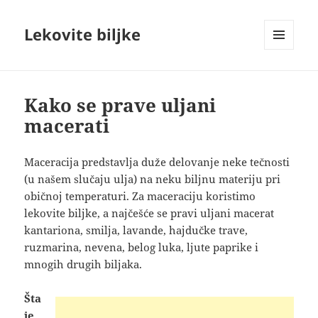
Lekovite biljke
IZBORNIK
I
VIDŽETI
Kako se prave uljani
macerati
Maceracija predstavlja duže delovanje neke tečnosti
(u našem slučaju ulja) na neku biljnu materiju pri
običnoj temperaturi. Za maceraciju koristimo
lekovite biljke, a najčešće se pravi uljani macerat
kantariona, smilja, lavande, hajdučke trave,
ruzmarina, nevena, belog luka, ljute paprike i
mnogih drugih biljaka.
Šta
je