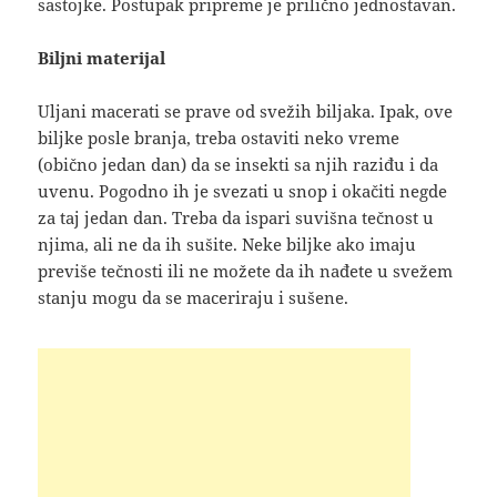
sastojke. Postupak pripreme je prilično jednostavan.
Biljni materijal
Uljani macerati se prave od svežih biljaka. Ipak, ove
biljke posle branja, treba ostaviti neko vreme
(obično jedan dan) da se insekti sa njih raziđu i da
uvenu. Pogodno ih je svezati u snop i okačiti negde
za taj jedan dan. Treba da ispari suvišna tečnost u
njima, ali ne da ih sušite. Neke biljke ako imaju
previše tečnosti ili ne možete da ih nađete u svežem
stanju mogu da se maceriraju i sušene.