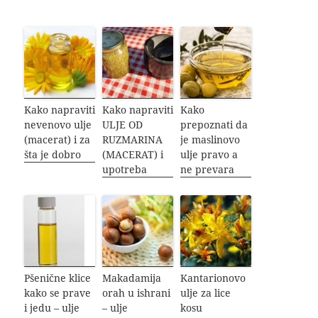
Kako napraviti
Kako napraviti
Kako
nevenovo ulje
ULJE OD
prepoznati da
(macerat) i za
RUZMARINA
je maslinovo
šta je dobro
(MACERAT) i
ulje pravo a
upotreba
ne prevara
Pšenične klice
Makadamija
Kantarionovo
kako se prave
orah u ishrani
ulje za lice
i jedu – ulje
– ulje
kosu