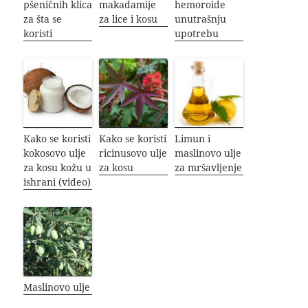
pšeničnih klica
makadamije
hemoroide
za šta se
za lice i kosu
unutrašnju
koristi
upotrebu
Kako se koristi
Kako se koristi
Limun i
kokosovo ulje
ricinusovo ulje
maslinovo ulje
za kosu kožu u
za kosu
za mršavljenje
ishrani (video)
Maslinovo ulje