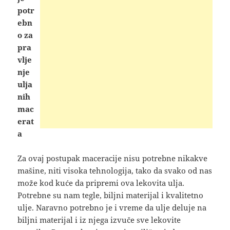
potr
ebn
o za
pra
vlje
nje
ulja
nih
mac
erat
a
Za ovaj postupak maceracije nisu potrebne nikakve
mašine, niti visoka tehnologija, tako da svako od nas
može kod kuće da pripremi ova lekovita ulja.
Potrebne su nam tegle, biljni materijal i kvalitetno
ulje. Naravno potrebno je i vreme da ulje deluje na
biljni materijal i iz njega izvuče sve lekovite