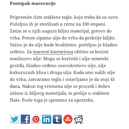
Postupak maceracije
Pripremite čiste staklene tegle, koje treba da su suve.
Poželjno ih je sterilisati u rerni na 100 stepeni.
Zatim se u njih nagura biljni materijal, gotovo do
vrha. Potom sipamo ulje do vrha da prekrije biljke.
Važno je da ulje bude kvalitetno, poželjno je hladno
ceđeno. Za
macerat kantariona
obično se koristi
maslinovo ulje. Mogu se koristiti i ulje semenki
grožđa, hladno ceđeno suncokretovo ulje, ulje
kukuruznih klica i druga ulja. Kada smo nalili ulje
do vrha, zatvaramo teglu i ostavljamo je da stoji 45
dana. Nakon tog vremena ulje se procedi i dobro
istisne iz biljnog materijala, te prelije u staklene
flaše. Posle toga je spremno za upotrebu.