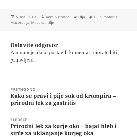
Objavljeno
Autor
Kategorije
Oznake
5. maj 2019.
administrator
Ulja
Biljni materijal
,
Maceracija
,
Macerat
,
Ulje
Ostavite odgovor
Žao nam je, da bi postavili komentar, morate
biti
prijavljeni
.
Kretanje
PRETHODNO
članka
Kako se pravi i pije sok od krompira –
Prethodni
prirodni lek za gastritis
članak:
SLEDEĆE
Prirodni lek za kurje oko – bajat hleb i
Sledeći
sirće za uklanjanje kurjeg oka
članak: