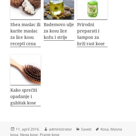
Shea maslac ili
Bademovo ulje
Prirodni
karite maslac
za kosu lice
preparati i
za lice kosu
kožu i strije
šampon za
recepti cena
brži rast kose
Kako sprečiti
opadanje i
gubitak kose
Objavljeno
Autor
Kategorije
Oznake
11. april 2016.
administrator
Saveti
Kosa
,
Masna
kosa
,
Nega kose
,
Pranje kose