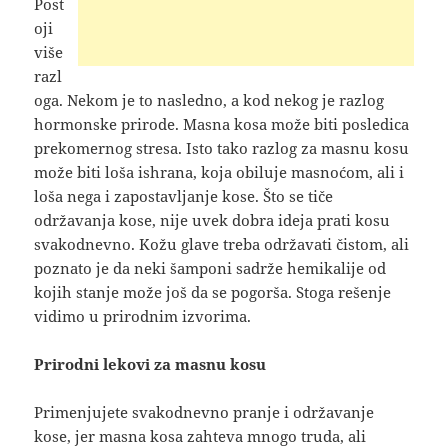
Post
oji
više
razl
oga. Nekom je to nasledno, a kod nekog je razlog
hormonske prirode. Masna kosa može biti posledica
prekomernog stresa. Isto tako razlog za masnu kosu
može biti loša ishrana, koja obiluje masnoćom, ali i
loša nega i zapostavljanje kose. Što se tiče
održavanja kose, nije uvek dobra ideja prati kosu
svakodnevno. Kožu glave treba održavati čistom, ali
poznato je da neki šamponi sadrže hemikalije od
kojih stanje može još da se pogorša. Stoga rešenje
vidimo u prirodnim izvorima.
Prirodni lekovi za masnu kosu
Primenjujete svakodnevno pranje i održavanje
kose, jer masna kosa zahteva mnogo truda, ali