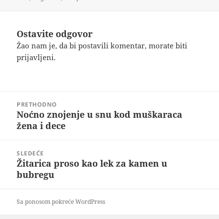
Ostavite odgovor
Žao nam je, da bi postavili komentar, morate
biti
prijavljeni
.
Kretanje
PRETHODNO
članka
Noćno znojenje u snu kod muškaraca
Prethodni
žena i dece
članak:
SLEDEĆE
Žitarica proso kao lek za kamen u
Sledeći
bubregu
članak:
Sa ponosom pokreće WordPress