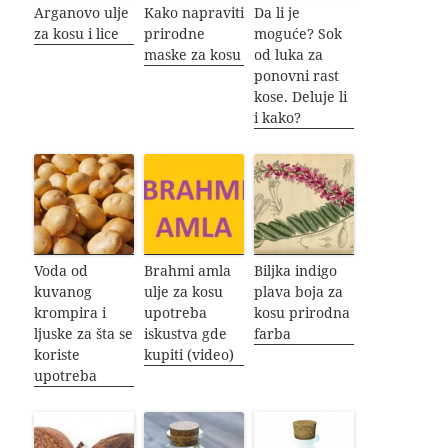
Arganovo ulje
Kako napraviti
Da li je
za kosu i lice
prirodne
moguće? Sok
maske za kosu
od luka za
ponovni rast
kose. Deluje li
i kako?
Voda od
Brahmi amla
Biljka indigo
kuvanog
ulje za kosu
plava boja za
krompira i
upotreba
kosu prirodna
ljuske za šta se
iskustva gde
farba
koriste
kupiti (video)
upotreba