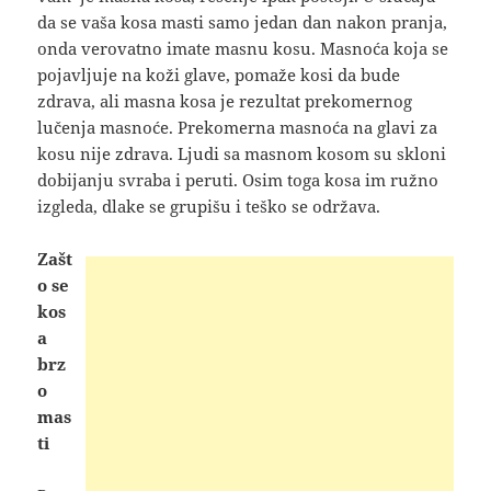
da se
vaša kosa masti samo jedan dan nakon pranja,
onda verovatno imate masnu kosu. Masnoća koja se
pojavljuje na koži glave, pomaže kosi da bude
zdrava, ali masna kosa je rezultat prekomernog
lučenja masnoće. Prekomerna masnoća na glavi za
kosu nije zdrava. Ljudi sa masnom kosom su skloni
dobijanju svraba i peruti. Osim toga kosa im ružno
izgleda, dlake se grupišu i teško se održava.
Zašt
o se
kos
a
brz
o
mas
ti