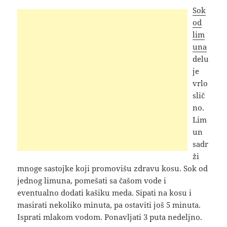
Sok
od
lim
una
delu
je
vrlo
slič
no.
Lim
un
sadr
ži
mnoge sastojke koji promovišu zdravu kosu. Sok od
jednog limuna, pomešati sa čašom vode i
eventualno dodati kašiku meda. Sipati na kosu i
masirati nekoliko minuta, pa ostaviti još 5 minuta.
Isprati mlakom vodom. Ponavljati 3 puta nedeljno.