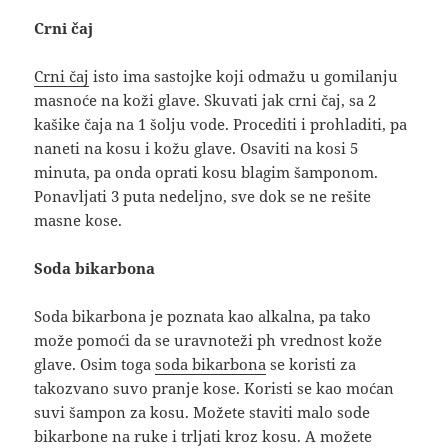
Crni čaj
Crni čaj
isto ima sastojke koji odmažu u gomilanju
masnoće na koži glave. Skuvati jak crni čaj, sa 2
kašike čaja na 1 šolju vode. Procediti i prohladiti, pa
naneti na kosu i kožu glave. Osaviti na kosi 5
minuta, pa onda oprati kosu blagim šamponom.
Ponavljati 3 puta nedeljno, sve dok se ne rešite
masne kose.
Soda bikarbona
Soda bikarbona je poznata kao alkalna, pa tako
može pomoći da se uravnoteži ph vrednost kože
glave. Osim toga
soda bikarbona
se koristi za
takozvano suvo pranje kose. Koristi se kao moćan
suvi šampon za kosu. Možete staviti malo sode
bikarbone na ruke i trljati kroz kosu. A možete