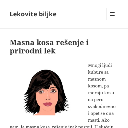
Lekovite biljke
IZBORNIK
I
VIDŽETI
Masna kosa rešenje i
prirodni lek
Mnogi ljudi
kubure sa
masnom
kosom, pa
moraju kosu
da peru
svakodnevno
i opet se ona
masti. Ako
vam je masna kosa, rešenje ipak postoji. U slučaju