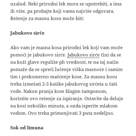
uzalud. Neki prirodni lek mora se upotrebiti, a ima
ih više, pa probajte koji vama najviše odgovara.
Rešenje za masnu kosu može biti:
Jabukovo sirće
Ako vam je masna kosa prirodni lek koji vam može
pomoći je jabukovo sirće.
Jabukovo sirće
čini da se
na koži glave reguliše ph vrednost, te na taj način
pomaže da se spreči lučenje viška masnoće i samim
tim i prekomerno mašćenje kose. Za masnu kosu
treba izmešati 2-3 kašike jabukovog sirćeta u čaši
vode. Nakon pranja kose blagim šamponom,
koristite ovo rešenje za ispiranje. Ostavite da deluje
na kosi nekoliko minuta, a onda isperite mlakom
vodom. Ovo treba primenjivati 3 puta nedeljno.
Sok od limuna