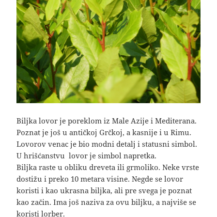
Biljka lovor je poreklom iz Male Azije i Mediterana.
Poznat je još u antičkoj Grčkoj, a kasnije i u Rimu.
Lovorov venac je bio modni detalj i statusni simbol.
U hrišćanstvu lovor je simbol napretka.
Biljka raste u obliku dreveta ili grmoliko. Neke vrste
dostižu i preko 10 metara visine. Negde se lovor
koristi i kao ukrasna biljka, ali pre svega je poznat
kao začin. Ima još naziva za ovu biljku, a najviše se
koristi lorber.