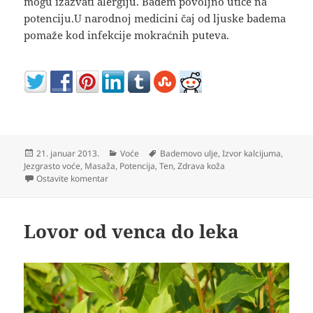
mogu izazvati alergiju. Badem povoljno utiče na
potenciju.U narodnoj medicini čaj od ljuske badema
pomaže kod infekcije mokraćnih puteva.
Objavljeno
Kategorije
Oznake
21. januar 2013.
Voće
Bademovo ulje
,
Izvor kalcijuma
,
Jezgrasto voće
,
Masaža
,
Potencija
,
Ten
,
Zdrava koža
na Badem za zdravu kožu
Ostavite komentar
Lovor od venca do leka