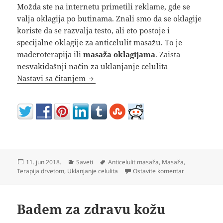
Možda ste na internetu primetili reklame, gde se
valja oklagija po butinama. Znali smo da se oklagije
koriste da se razvalja testo, ali eto postoje i
specijalne oklagije za anticelulit masažu. To je
maderoterapija ili
masaža oklagijama
. Zaista
nesvakidašnji način za uklanjanje celulita
Maderoterapija – masaža oklagijama pr
Nastavi sa čitanjem
Objavljeno
Kategorije
Oznake
11. jun 2018.
Saveti
Anticelulit masaža
,
Masaža
,
na Maderotera
Terapija drvetom
,
Uklanjanje celulita
Ostavite komentar
Badem za zdravu kožu