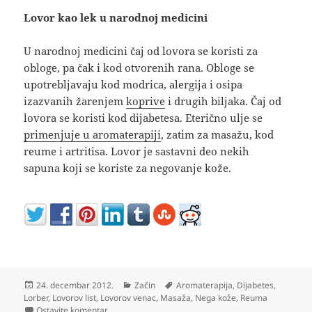
Lovor kao lek u narodnoj medicini
U narodnoj medicini čaj od lovora se koristi za
obloge, pa čak i kod otvorenih rana. Obloge se
upotrebljavaju kod modrica, alergija i osipa
izazvanih žarenjem
koprive
i drugih biljaka. Čaj od
lovora se koristi kod dijabetesa. Eterično ulje se
primenjuje u aromaterapiji
, zatim za masažu, kod
reume i artritisa. Lovor je sastavni deo nekih
sapuna koji se koriste za negovanje kože.
Objavljeno
Kategorije
Oznake
24. decembar 2012.
Začin
Aromaterapija
,
Dijabetes
,
Lorber
,
Lovorov list
,
Lovorov venac
,
Masaža
,
Nega kože
,
Reuma
na Lovor od venca do leka
Ostavite komentar