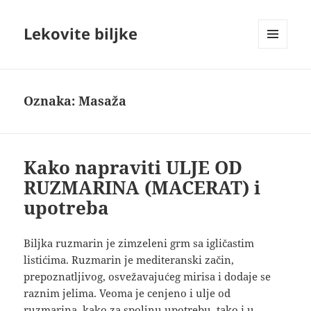
Lekovite biljke
IZBORNIK
I
VIDŽETI
Oznaka:
Masaža
Kako napraviti ULJE OD
RUZMARINA (MACERAT) i
upotreba
Biljka ruzmarin je zimzeleni grm sa igličastim
listićima. Ruzmarin je mediteranski začin,
prepoznatljivog, osvežavajućeg mirisa i dodaje se
raznim jelima. Veoma je cenjeno i ulje od
ruzmarina, kako za spoljnu upotrebu, tako i u