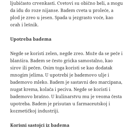
ljubičasto crvenkasti. Cvetovi su obično beli, a mogu
da idu do roze nijanse. Badem cveta u proleće, a
plod je zreo u jesen. Spada u jezgrasto voće, kao
orah i lešnik.
Upotreba badema
Negde se koristi zelen, negde zreo. Može da se peče i
blanšira. Badem se često gricka samostalno, kao
sirov ili pečen. Osim toga koristi se kao dodatak
mnogim jelima. U upotrebi je bademovo ulje i
bademovo mleko. Badem je sastavni deo marcipana,
nugat krema, kolača i peciva. Negde se koristi i
bademovo brašno. U kulinarstvu mu je veoma česta
upotreba. Badem je prisutan u farmaceutskoj i
kozmetičkoj industriji.
Korisni sastojci iz badema