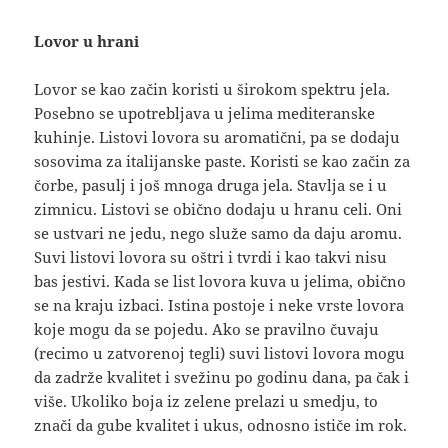
Lovor u hrani
Lovor se kao začin koristi u širokom spektru jela.
Posebno se upotrebljava u jelima mediteranske
kuhinje. Listovi lovora su aromatični, pa se dodaju
sosovima za italijanske paste. Koristi se kao začin za
čorbe, pasulj i još mnoga druga jela. Stavlja se i u
zimnicu. Listovi se obično dodaju u hranu celi. Oni
se ustvari ne jedu, nego služe samo da daju aromu.
Suvi listovi lovora su oštri i tvrdi i kao takvi nisu
bas jestivi. Kada se list lovora kuva u jelima, obično
se na kraju izbaci. Istina postoje i neke vrste lovora
koje mogu da se pojedu. Ako se pravilno čuvaju
(recimo u zatvorenoj tegli) suvi listovi lovora mogu
da zadrže kvalitet i svežinu po godinu dana, pa čak i
više. Ukoliko boja iz zelene prelazi u smedju, to
znači da gube kvalitet i ukus, odnosno ističe im rok.