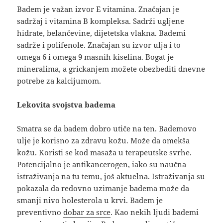
Badem je važan izvor E vitamina. Značajan je
sadržaj i vitamina B kompleksa. Sadrži ugljene
hidrate, belančevine, dijetetska vlakna. Bademi
sadrže i polifenole. Značajan su izvor ulja i to
omega 6 i omega 9 masnih kiselina. Bogat je
mineralima, a grickanjem možete obezbediti dnevne
potrebe za kalcijumom.
Lekovita svojstva badema
Smatra se da badem dobro utiče na ten. Bademovo
ulje je korisno za zdravu kožu. Može da omekša
kožu. Koristi se kod masaža u terapeutske svrhe.
Potencijalno je antikancerogen, iako su naučna
istraživanja na tu temu, još aktuelna. Istraživanja su
pokazala da redovno uzimanje badema može da
smanji nivo holesterola u krvi. Badem je
preventivno
dobar za srce
. Kao nekih ljudi bademi