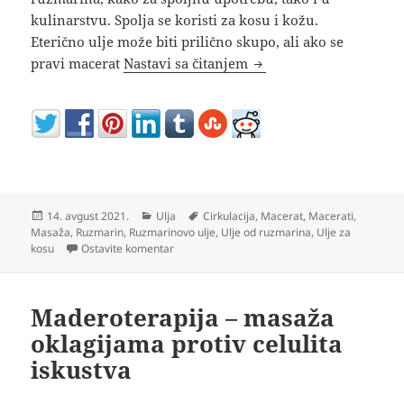
kulinarstvu. Spolja se koristi za kosu i kožu.
Eterično ulje može biti prilično skupo, ali ako se
Kako napraviti ULJE 
pravi macerat
Nastavi sa čitanjem
Objavljeno
Kategorije
Oznake
14. avgust 2021.
Ulja
Cirkulacija
,
Macerat
,
Macerati
,
Masaža
,
Ruzmarin
,
Ruzmarinovo ulje
,
Ulje od ruzmarina
,
Ulje za
na Kako napraviti ULJE OD RUZMARINA (MACE
kosu
Ostavite komentar
Maderoterapija – masaža
oklagijama protiv celulita
iskustva