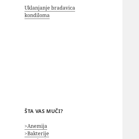
Uklanjanje bradavica
kondiloma
ŠTA VAS MUČI?
>Anemija
>Bakterije