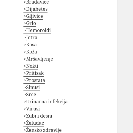
>Bradavice
>Dijabetes
>Gljivice
>Grlo
>Hemoroidi
>Jetra
>Kosa
>Koža
>Mršavljenje
>Nokti
>Pritisak
>Prostata
>Sinusi
>Srce
>Urinarna infekcija
>Virusi
>Zubi i desni
>Želudac
>Žensko zdravlje