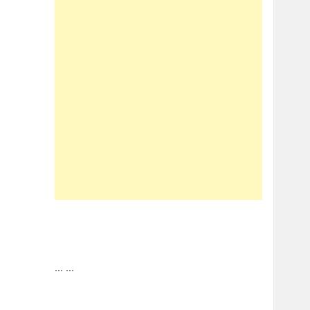
...
...