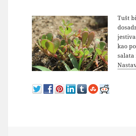
Tušt b
dosadni
jestiv
kao po
salata 
Nastav