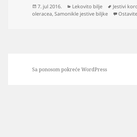
Objavljeno
Kategorije
Oznake
7. jul 2016.
Lekovito bilje
Jestivi kor
oleracea
,
Samonikle jestive biljke
Ostavit
Sa ponosom pokreće WordPress