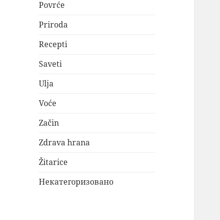
Povrće
Priroda
Recepti
Saveti
Ulja
Voće
Začin
Zdrava hrana
Žitarice
Некатегоризовано