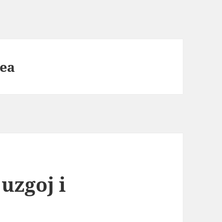
cea
 uzgoj i