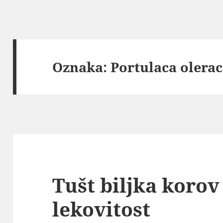
Oznaka:
Portulaca olera
Tušt biljka korov
lekovitost