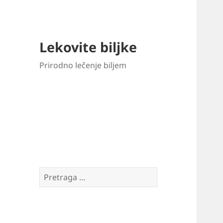
Lekovite biljke
Prirodno lečenje biljem
Pretraga
za: