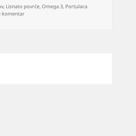
ov
,
Lisnato povrće
,
Omega 3
,
Portulaca
na Tušt biljka korov uzgoj i lekovitost
e komentar