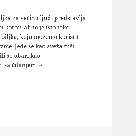
iljka za većinu ljudi predstavlja
 korov, ali to je isto tako
a biljka, koju možemo koristiti
vrće. Jede se kao sveža tušt
ili se obari kao
Tušt biljka korov uzgoj i lekovitost
i sa čitanjem