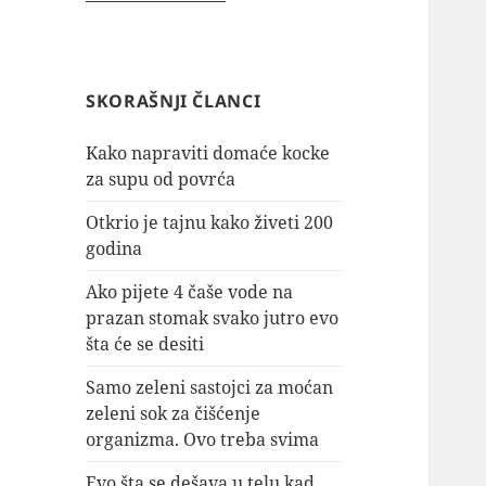
SKORAŠNJI ČLANCI
Kako napraviti domaće kocke
za supu od povrća
Otkrio je tajnu kako živeti 200
godina
Ako pijete 4 čaše vode na
prazan stomak svako jutro evo
šta će se desiti
Samo zeleni sastojci za moćan
zeleni sok za čišćenje
organizma. Ovo treba svima
Evo šta se dešava u telu kad