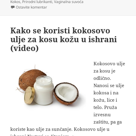
Kokos
,
Prirodni lubrikanti
,
Vaginalna suvoća
na Kokosovo ulje kao lubrikant
Ostavite komentar
Kako se koristi kokosovo
ulje za kosu kožu u ishrani
(video)
Kokosovo ulje
za kosu je
odlično.
Nanosi se ulje
kokosa i na
kožu, lice i
telo. Pruža
izvesnu
zaštitu, pa ga
koriste kao ulje za sunčanje. Kokosovo ulje u
Kako se koristi kokosovo ulje