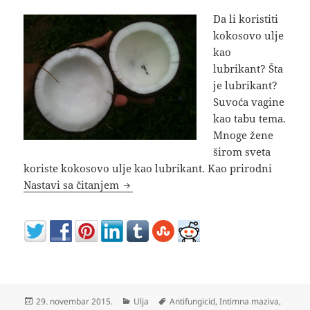
Da li koristiti
kokosovo ulje
kao
lubrikant? Šta
je lubrikant?
Suvoća vagine
kao tabu tema.
Mnoge žene
širom sveta
koriste kokosovo ulje kao lubrikant. Kao prirodni
Kokosovo ulje kao lubrikant
Nastavi sa čitanjem
Objavljeno
Kategorije
Oznake
29. novembar 2015.
Ulja
Antifungicid
,
Intimna maziva
,