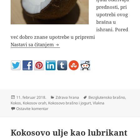
prednosti, pri
upotrebi ovog
brašna u
ishrani. Pored
već dobro znane upotrebe u pripremi
Kokosovo brašno kalorije nutritivna 
Nastavi sa čitanjem
Objavljeno
Kategorije
Oznake
11. februar 2018.
Zdrava hrana
Bezglutensko brašno
,
Kokos
,
Kokosov orah
,
Kokosovo brašno i jogurt
,
Vlakna
na Kokosovo brašno kalorije nutritivna vrednost cena
Ostavite komentar
Kokosovo ulje kao lubrikant