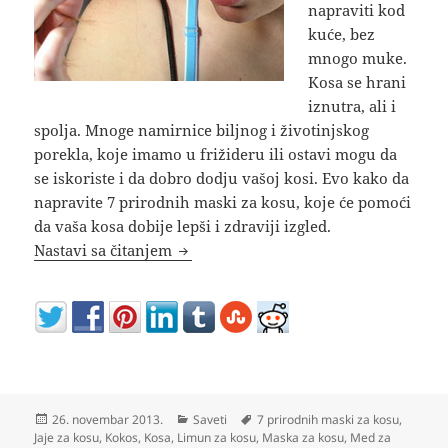
napraviti kod
kuće, bez
mnogo muke.
Kosa se hrani
iznutra, ali i
spolja. Mnoge namirnice biljnog i životinjskog
porekla, koje imamo u frižideru ili ostavi mogu da
se iskoriste i da dobro dodju vašoj kosi. Evo kako da
napravite 7 prirodnih maski za kosu, koje će pomoći
da vaša kosa dobije lepši i zdraviji izgled.
Kako napraviti prirodne maske za ko
Nastavi sa čitanjem
Objavljeno
Kategorije
Oznake
26. novembar 2013.
Saveti
7 prirodnih maski za kosu
,
Jaje za kosu
,
Kokos
,
Kosa
,
Limun za kosu
,
Maska za kosu
,
Med za