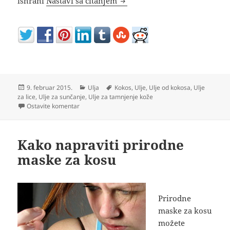
ishrani
Nastavi sa čitanjem
Objavljeno
Kategorije
Oznake
9. februar 2015.
Ulja
Kokos
,
Ulje
,
Ulje od kokosa
,
Ulje
za lice
,
Ulje za sunčanje
,
Ulje za tamnjenje kože
na Kako se koristi kokosovo ulje za kosu kožu u ishran
Ostavite komentar
Kako napraviti prirodne
maske za kosu
Prirodne
maske za kosu
možete