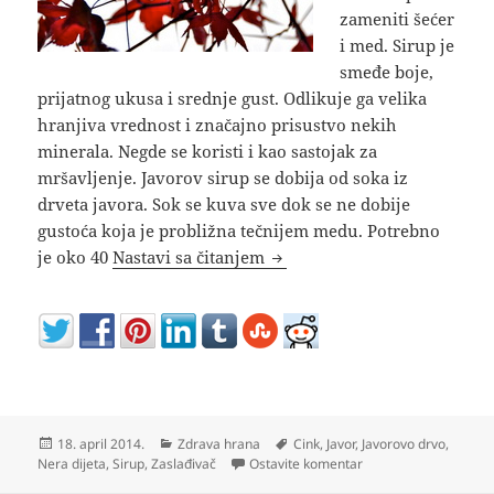
zameniti šećer
i med. Sirup je
smeđe boje,
prijatnog ukusa i srednje gust. Odlikuje ga velika
hranjiva vrednost i značajno prisustvo nekih
minerala. Negde se koristi i kao sastojak za
mršavljenje. Javorov sirup se dobija od soka iz
drveta javora. Sok se kuva sve dok se ne dobije
gustoća koja je probližna tečnijem medu. Potrebno
Javorov sirup zamena za šeć
je oko 40
Nastavi sa čitanjem
Objavljeno
Kategorije
Oznake
18. april 2014.
Zdrava hrana
Cink
,
Javor
,
Javorovo drvo
,
na Javorov sirup zam
Nera dijeta
,
Sirup
,
Zaslađivač
Ostavite komentar