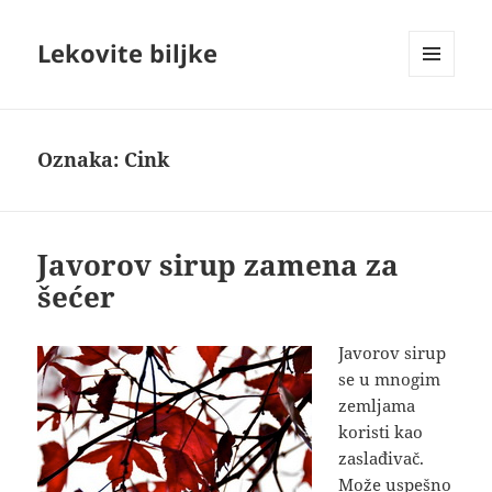
Lekovite biljke
IZBORNIK
I
VIDŽETI
Oznaka:
Cink
Javorov sirup zamena za
šećer
Javorov sirup
se u mnogim
zemljama
koristi kao
zaslađivač.
Može uspešno