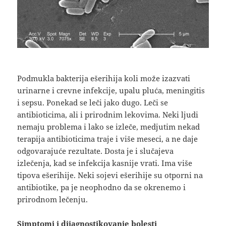
Podmukla bakterija ešerihija koli može izazvati
urinarne i crevne infekcije, upalu pluća, meningitis
i sepsu. Ponekad se leči jako dugo. Leči se
antibioticima, ali i prirodnim lekovima. Neki ljudi
nemaju problema i lako se izleče, medjutim nekad
terapija antibioticima traje i više meseci, a ne daje
odgovarajuće rezultate. Dosta je i slučajeva
izlečenja, kad se infekcija kasnije vrati. Ima više
tipova ešerihije. Neki sojevi ešerihije su otporni na
antibiotike, pa je neophodno da se okrenemo i
prirodnom lečenju.
Simptomi i dijagnostikovanje bolesti