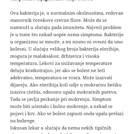
Ova bakterija je, u normalnim okolnostima, redovan
stanovnik čovekove crevne flore. Može da se
namnoži u slučaju pada imuniteta. Najveći problem
je u tome što nekad uopše nema simptoma. Bakterije
u organizmu se množe, a mi nismo ni svesni da smo
bolesni. U slučaju velikog broja bakterija ešerihije,
moguća je malaksalost, drhtavica i visoka
temperatura. Lekovi za snižavanje temperature
deluju kratkotrajno, jer ako se bolest ne leči
adekvatno, temperatura se vraća. Može izazvati
dijareju. Ako ešerihija koli udje u mokraćnu bešiku
izaziva cistitis, odnosno upalu mokraćnih puteva.
Tada se javlja peckanje pri mokrenju. Simptom
može biti učestalo i bolno mokrenje, a nekad se
pojavi i krv. Ako se bolest zapusti onda upala prelazi
na bubrege.
Iskusan lekar u slučaju da nema nekih tipičnih