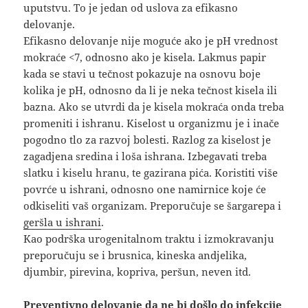
uputstvu. To je jedan od uslova za efikasno
delovanje.
Efikasno delovanje nije moguće ako je pH vrednost
mokraće <7, odnosno ako je kisela. Lakmus papir
kada se stavi u tečnost pokazuje na osnovu boje
kolika je pH, odnosno da li je neka tečnost kisela ili
bazna. Ako se utvrdi da je kisela mokraća onda treba
promeniti i ishranu. Kiselost u organizmu je i inače
pogodno tlo za razvoj bolesti. Razlog za kiselost je
zagadjena sredina i loša ishrana. Izbegavati treba
slatku i kiselu hranu, te gazirana pića. Koristiti više
povrće u ishrani, odnosno one namirnice koje će
odkiseliti vaš organizam. Preporučuje se šargarepa i
geršla u ishrani
.
Kao podrška urogenitalnom traktu i izmokravanju
preporučuju se i brusnica, kineska andjelika,
djumbir, pirevina, kopriva, peršun, neven itd.
Preventivno delovanje da ne bi došlo do infekcije