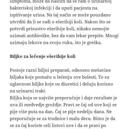
simptoma, može da nasluti da se radi o urinarnoj
bakteriskoj infekciji i da uputi pacjenta na
ispitivanje urina. Na taj način se može pouzdano
utvrditi da li se radi o ešerihiji koli. Nakon što se
potvrdi prisustvo ešerihije koli, nikako nemojte
uzimati antibiotike, bez da vam lekar prepiše. Mnogi
uzimaju lekove na svoju ruku, što je greška.
Biljke za lečenje ešerihije koli
Postoje razni biljni preparati, odnosno mešavine
biljaka koje pomažu u lečenju ove bolesti. To su
uglavnom biljke koje su diuretici i deluju korisno
na urinarni trakt.
Biljka koja se najviše preporučuje i daje rezultate je
uva ili medvedje groždje. Pravi se čaj od uve koji se
pije više puta na dan. Čaj se pije nedelju dana. Ne
preporučuje se za trudnice i malu decu. Bitno je da
se za čaj koriste celi listovi uve i da se pravi po