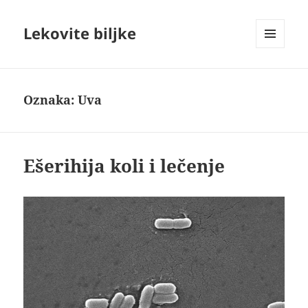
Lekovite biljke
IZBORNIK
I
VIDŽETI
Oznaka:
Uva
Ešerihija koli i lečenje