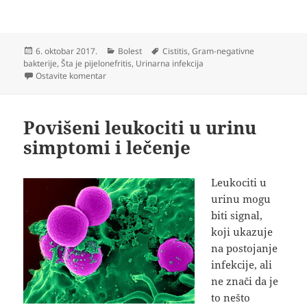
Objavljeno
Kategorije
Oznake
6. oktobar 2017.
Bolest
Cistitis
,
Gram-negativne
bakterije
,
Šta je pijelonefritis
,
Urinarna infekcija
na Bakterija proteus mirabilis u urinu simptomi i leč
Ostavite komentar
Povišeni leukociti u urinu
simptomi i lečenje
Leukociti u
urinu mogu
biti signal,
koji ukazuje
na postojanje
infekcije, ali
ne znači da je
to nešto