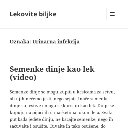
Lekovite biljke
IZBORNIK
I
VIDŽETI
Oznaka:
Urinarna infekcija
Semenke dinje kao lek
(video)
Semenke dinje se mogu kupiti u kesicama za setvu,
ali njih nećemo jesti, nego sejati. Inače semenke
dinje su jestive i mogu se koristiti kao lek. Dinje se
kupuju na pijaci ili u marketima tokom leta. Svaki
put kada jedete dinju, ne bacajte semenke, nego ih
sačuvajte i osušite. Čuvajte ih tako osušene, do