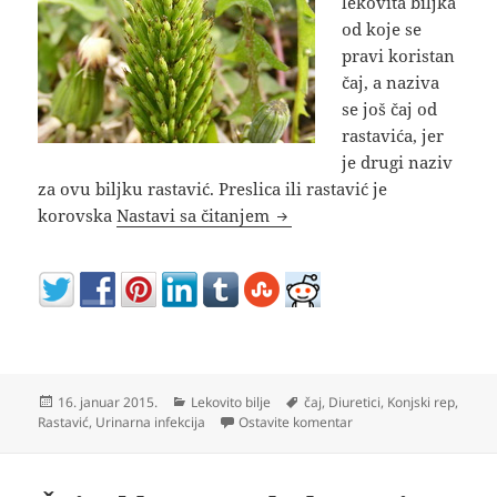
lekovita biljka
od koje se
pravi koristan
čaj, a naziva
se još čaj od
rastavića, jer
je drugi naziv
za ovu biljku rastavić. Preslica ili rastavić je
Poljska preslica čaj od rasta
korovska
Nastavi sa čitanjem
Objavljeno
Kategorije
Oznake
16. januar 2015.
Lekovito bilje
čaj
,
Diuretici
,
Konjski rep
,
na Poljska preslica čaj 
Rastavić
,
Urinarna infekcija
Ostavite komentar