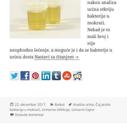
nakon analiza
urina otkriju
bakterije u
mokraći.
Nekad je to
mali broj i
nije
neophodno lečenje, a moguće je i da se bakterije u
Kako izlečiti bakterije u
urinu dosta
Nastavi sa čitanjem
Objavljeno
Kategorije
Oznake
22. decembar 2017.
Bolest
Analiza urina
,
Čaj protiv
bakterija u mokraći
,
Urinarna infekcija
,
Urinarni čajevi
na Kako izlečiti bakterije u urinu – prirodno lečenje 
Ostavite komentar