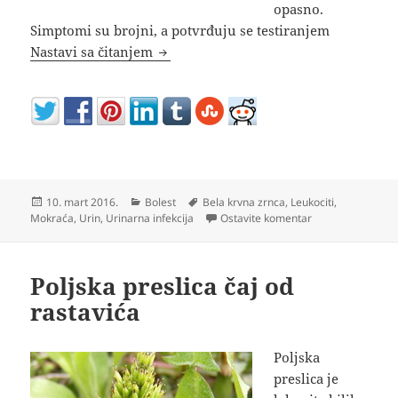
opasno.
Simptomi su brojni, a potvrđuju se testiranjem
Povišeni leukociti u urinu simptomi i
Nastavi sa čitanjem
Objavljeno
Kategorije
Oznake
10. mart 2016.
Bolest
Bela krvna zrnca
,
Leukociti
,
na Povišeni leukoc
Mokraća
,
Urin
,
Urinarna infekcija
Ostavite komentar
Poljska preslica čaj od
rastavića
Poljska
preslica je