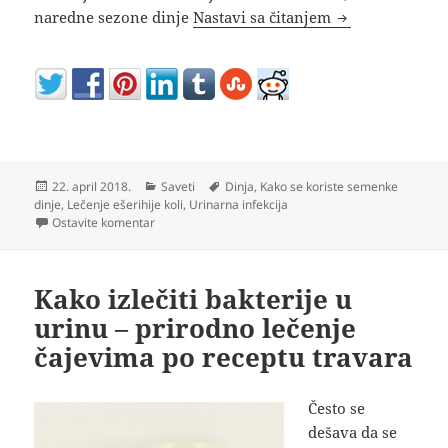
Semenke dinje k
naredne sezone dinje
Nastavi sa čitanjem
Objavljeno
Kategorije
Oznake
22. april 2018.
Saveti
Dinja
,
Kako se koriste semenke
dinje
,
Lečenje ešerihije koli
,
Urinarna infekcija
na Semenke dinje kao lek (video)
Ostavite komentar
Kako izlečiti bakterije u
urinu – prirodno lečenje
čajevima po receptu travara
Često se
dešava da se