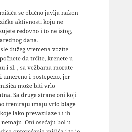
mišića se obično javlja nakon
izičke aktivnosti koju ne
kujete redovno i to ne istog,
arednog dana.
sle dužeg vremena vozite
, počnete da trčite, krenete u
nu i sl. , sa vežbama morate
i umereno i postepeno, jer
mišića može biti vrlo
atna. Sa druge strane oni koji
o treniraju imaju vrlo blage
koje lako prevazilaze ili ih
 nemaju. Oni osećaju bol u
dica opterećenja mišića i to je