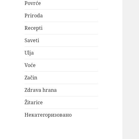
Povrće
Priroda
Recepti
Saveti
Ulja
Voće
Začin
Zdrava hrana
Žitarice
Некатегоризовано