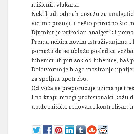
mišićnih vlakana.
Neki ljudi odmah posežu za analgeticim
vidimo postoji li nešto prirodno što
Djumbir
je prirodan analgetik i poma
Prema nekim novim istraživanjima i l
pomažu da se ublaže posledice vežbanj
lubenicu ili piti sok od lubenice, baš 
Delotvorno je blago masiranje upalj
za spoljnu upotrebu.
Od voća se preporučuje uzimanje treš
I na kraju mnogi profesionalci kažu da
upale mišića, redovan i kontrolisan t