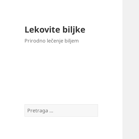
Lekovite biljke
Prirodno lečenje biljem
Pretraga
za: