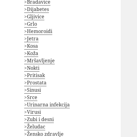
>Bradavice
>Dijabetes
>Gljivice
>Grlo
>Hemoroidi
>Jetra
>Kosa
>Koža
>Mršavljenje
>Nokti
>Pritisak
>Prostata
>Sinusi
>Srce
>Urinarna infekcija
>Virusi
>Zubi i desni
>Želudac
>Žensko zdravlje