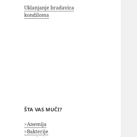
Uklanjanje bradavica
kondiloma
ŠTA VAS MUČI?
>Anemija
>Bakterije