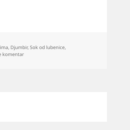
ćima
,
Djumbir
,
Sok od lubenice
,
na Upala mišića
e komentar