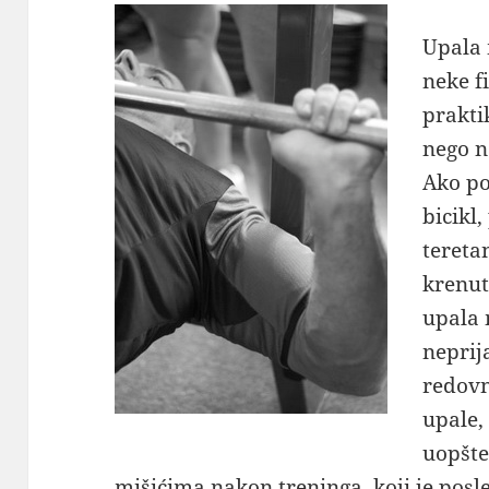
Upala 
neke f
prakti
nego n
Ako po
bicikl
tereta
krenut
upala 
neprij
redovn
upale, 
uopšte
mišićima nakon treninga, koji je posle