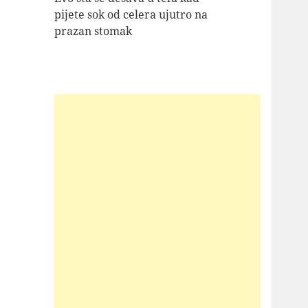
pijete sok od celera ujutro na
prazan stomak