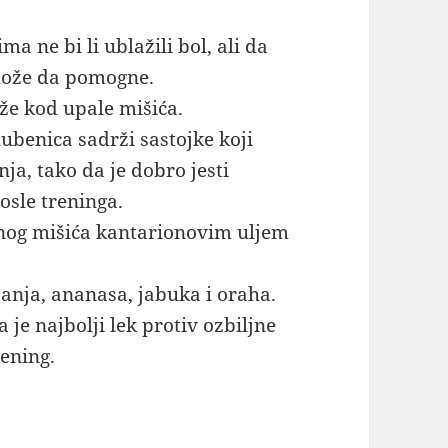
a ne bi li ublažili bol, ali da
 može da pomogne.
že kod upale mišića.
ubenica sadrži sastojke koji
a, tako da je dobro jesti
posle treninga.
enog mišića kantarionovim uljem
anja, ananasa, jabuka i oraha.
 je najbolji lek protiv ozbiljne
rening.