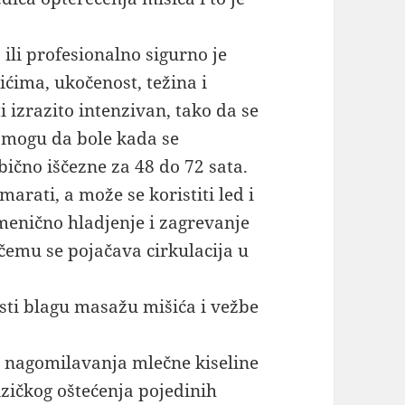
ili profesionalno sigurno je
ićima, ukočenost, težina i
izrazito intenzivan, tako da se
i mogu da bole kada se
obično iščezne za 48 do 72 sata.
arati, a može se koristiti led i
menično hladjenje i zagrevanje
čemu se pojačava cirkulacija u
sti blagu masažu mišića i vežbe
a nagomilavanja mlečne kiseline
fizičkog oštećenja pojedinih