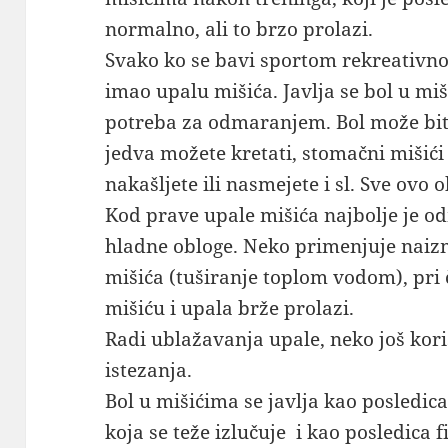
normalno, ali to brzo prolazi.
Svako ko se bavi sportom rekreativno 
imao upalu mišića. Javlja se bol u miš
potreba za odmaranjem. Bol može biti 
jedva možete kretati, stomačni mišić
nakašljete ili nasmejete i sl. Sve ovo 
Kod prave upale mišića najbolje je odm
hladne obloge. Neko primenjuje naiz
mišića (tuširanje toplom vodom), pri 
mišiću i upala brže prolazi.
Radi ublažavanja upale, neko još kori
istezanja.
Bol u mišićima se javlja kao posledic
koja se teže izlučuje i kao posledica 