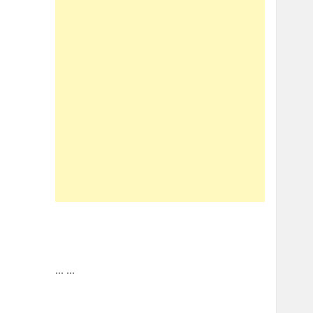
...
...