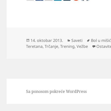
Objavljeno
Kategorije
Oznake
14. oktobar 2013.
Saveti
Bol u miši
Teretana
,
Trčanje
,
Trening
,
Vežbe
Ostavit
Sa ponosom pokreće WordPress