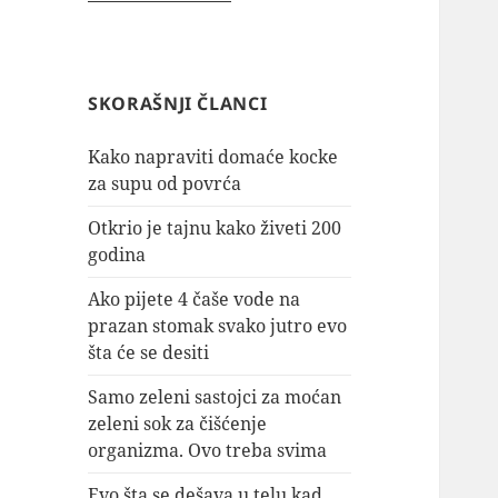
SKORAŠNJI ČLANCI
Kako napraviti domaće kocke
za supu od povrća
Otkrio je tajnu kako živeti 200
godina
Ako pijete 4 čaše vode na
prazan stomak svako jutro evo
šta će se desiti
Samo zeleni sastojci za moćan
zeleni sok za čišćenje
organizma. Ovo treba svima
Evo šta se dešava u telu kad