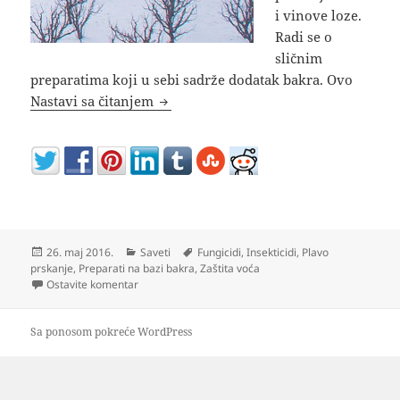
i vinove loze.
Radi se o
sličnim
preparatima koji u sebi sadrže dodatak bakra. Ovo
Plavo ulje za zimsko prskanje voća i 
Nastavi sa čitanjem
Objavljeno
Kategorije
Oznake
26. maj 2016.
Saveti
Fungicidi
,
Insekticidi
,
Plavo
prskanje
,
Preparati na bazi bakra
,
Zaštita voća
na Plavo ulje za zimsko prskanje voća i loze
Ostavite komentar
Sa ponosom pokreće WordPress