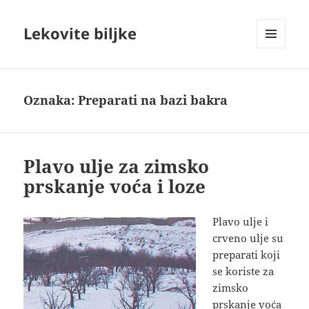
Lekovite biljke
IZBORNIK
I
VIDŽETI
Oznaka:
Preparati na bazi bakra
Plavo ulje za zimsko
prskanje voća i loze
Plavo ulje i
crveno ulje su
preparati koji
se koriste za
zimsko
prskanje voća