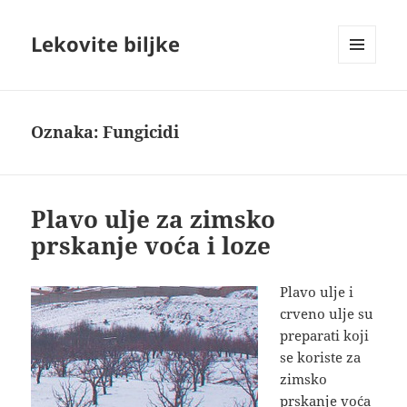
Lekovite biljke
IZBORNIK
I
VIDŽETI
Oznaka:
Fungicidi
Plavo ulje za zimsko
prskanje voća i loze
Plavo ulje i
crveno ulje su
preparati koji
se koriste za
zimsko
prskanje voća