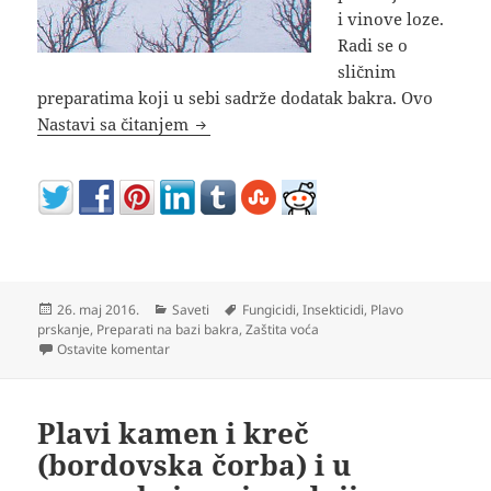
i vinove loze.
Radi se o
sličnim
preparatima koji u sebi sadrže dodatak bakra. Ovo
Plavo ulje za zimsko prskanje voća i 
Nastavi sa čitanjem
Objavljeno
Kategorije
Oznake
26. maj 2016.
Saveti
Fungicidi
,
Insekticidi
,
Plavo
prskanje
,
Preparati na bazi bakra
,
Zaštita voća
na Plavo ulje za zimsko prskanje voća i loze
Ostavite komentar
Plavi kamen i kreč
(bordovska čorba) i u