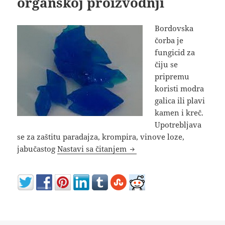
organskoj proizvodnji
Bordovska
čorba je
fungicid za
čiju se
pripremu
koristi modra
galica ili plavi
kamen i kreč.
Upotrebljava
se za zaštitu paradajza, krompira, vinove loze,
Plavi kamen i kreč (bordov
jabučastog
Nastavi sa čitanjem