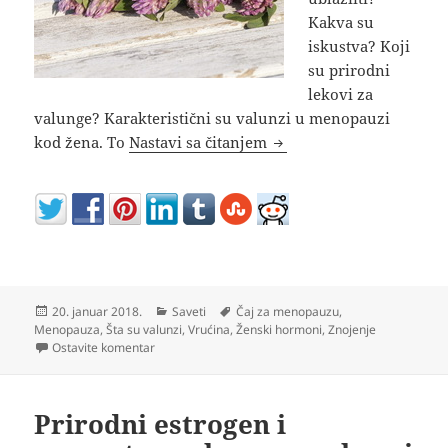
Kakva su
iskustva? Koji
su prirodni
lekovi za
valunge? Karakteristični su valunzi u menopauzi
Valunzi u menopauzi simp
kod žena. To
Nastavi sa čitanjem
Objavljeno
Kategorije
Oznake
20. januar 2018.
Saveti
Čaj za menopauzu
,
Menopauza
,
Šta su valunzi
,
Vrućina
,
Ženski hormoni
,
Znojenje
na Valunzi u menopauzi simptomi iskustva koliko traju
Ostavite komentar
Prirodni estrogen i