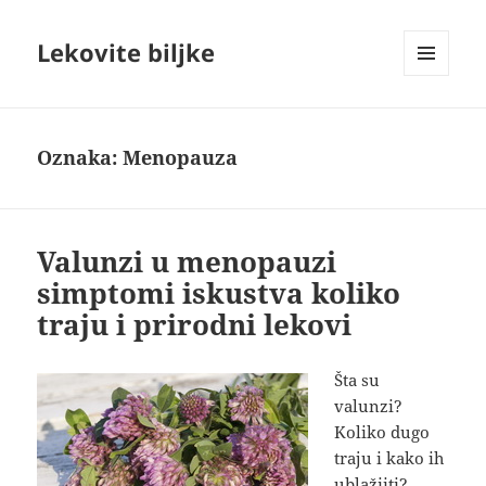
Lekovite biljke
IZBORNIK
I
VIDŽETI
Oznaka:
Menopauza
Valunzi u menopauzi
simptomi iskustva koliko
traju i prirodni lekovi
Šta su
valunzi?
Koliko dugo
traju i kako ih
ublažiiti?