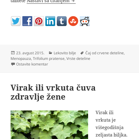
tablete
Nastavi sa čitanjem
Objavljeno
Kategorije
Oznake
23. avgust 2015.
Lekovito bilje
Čaj od crvene deteline
,
Menopauza
,
Trifolium pratense
,
Vrste deteline
na Crvena detelina kao lek i čaj za menopauzu
Ostavite komentar
Virak ili vrkuta čuva
zdravlje žene
Virak ili
vrkuta je
višegodišnja
zeljasta biljka.