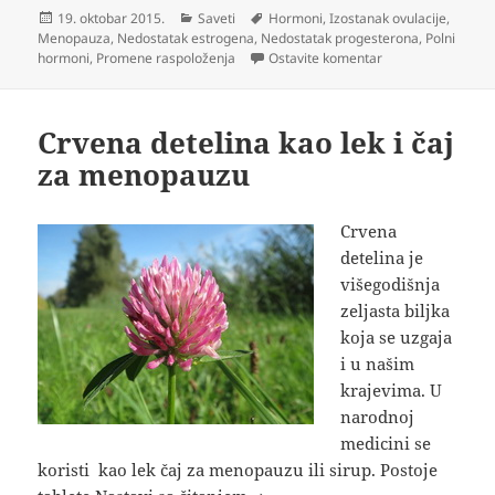
Objavljeno
Kategorije
Oznake
19. oktobar 2015.
Saveti
Hormoni
,
Izostanak ovulacije
,
Menopauza
,
Nedostatak estrogena
,
Nedostatak progesterona
,
Polni
na Prirodni estro
hormoni
,
Promene raspoloženja
Ostavite komentar
Crvena detelina kao lek i čaj
za menopauzu
Crvena
detelina je
višegodišnja
zeljasta biljka
koja se uzgaja
i u našim
krajevima. U
narodnoj
medicini se
koristi kao lek čaj za menopauzu ili sirup. Postoje
Crvena detelina kao lek i čaj