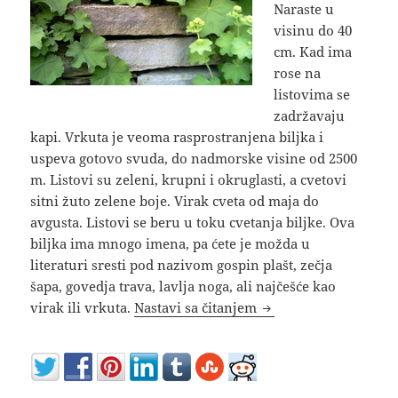
Naraste u
visinu do 40
cm. Kad ima
rose na
listovima se
zadržavaju
kapi. Vrkuta je veoma rasprostranjena biljka i
uspeva gotovo svuda, do nadmorske visine od 2500
m. Listovi su zeleni, krupni i okruglasti, a cvetovi
sitni žuto zelene boje. Virak cveta od maja do
avgusta. Listovi se beru u toku cvetanja biljke. Ova
biljka ima mnogo imena, pa ćete je možda u
literaturi sresti pod nazivom gospin plašt, zečja
šapa, govedja trava, lavlja noga, ali najčešće kao
Virak ili vrkuta čuva
virak ili vrkuta.
Nastavi sa čitanjem