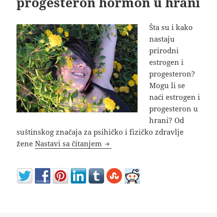
progesteron hormon u hrani
Šta su i kako
nastaju
prirodni
estrogen i
progesteron?
Mogu li se
naći estrogen i
progesteron u
hrani? Od
suštinskog značaja za psihičko i fizičko zdravlje
Prirodni estrogen i progesteron
žene
Nastavi sa čitanjem