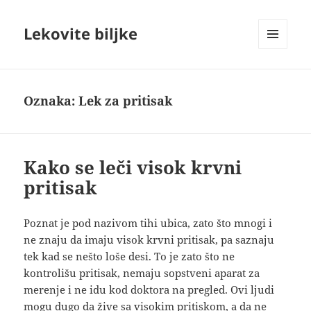
Lekovite biljke
IZBORNIK
I
VIDŽETI
Oznaka:
Lek za pritisak
Kako se leči visok krvni
pritisak
Poznat je pod nazivom tihi ubica, zato što mnogi i
ne znaju da imaju visok krvni pritisak, pa saznaju
tek kad se nešto loše desi. To je zato što ne
kontrolišu pritisak, nemaju sopstveni aparat za
merenje i ne idu kod doktora na pregled. Ovi ljudi
mogu dugo da žive sa visokim pritiskom, a da ne