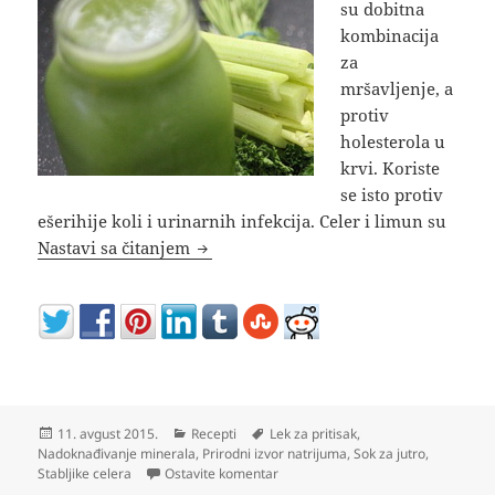
su dobitna
kombinacija
za
mršavljenje, a
protiv
holesterola u
krvi. Koriste
se isto protiv
ešerihije koli i urinarnih infekcija. Celer i limun su
Celer i limun za mršavljenje protiv ho
Nastavi sa čitanjem
Objavljeno
Kategorije
Oznake
11. avgust 2015.
Recepti
Lek za pritisak
,
Nadoknađivanje minerala
,
Prirodni izvor natrijuma
,
Sok za jutro
,
na Celer i limun za mršavljenje proti
Stabljike celera
Ostavite komentar