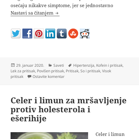
osećaju nikakve simptome, jer se jednostavno
Kako se leči visok krvni pritisak
Nastavi sa čitanjem
Objavljeno
Kategorije
Oznake
29. januar 2020.
Saveti
Hipertenzija
,
Kofein i pritisak
,
Lek za pritisak
,
Povišen pritisak
,
Pritisak
,
So i pritisak
,
Visok
na Kako se leči visok krvni pritisak
pritisak
Ostavite komentar
Celer i limun za mršavljenje
protiv holesterola i
ešerihije
Celer i limun