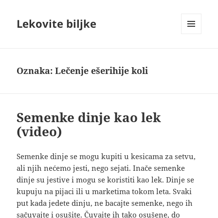
Lekovite biljke
IZBORNIK
I
VIDŽETI
Oznaka:
Lečenje ešerihije koli
Semenke dinje kao lek
(video)
Semenke dinje se mogu kupiti u kesicama za setvu,
ali njih nećemo jesti, nego sejati. Inače semenke
dinje su jestive i mogu se koristiti kao lek. Dinje se
kupuju na pijaci ili u marketima tokom leta. Svaki
put kada jedete dinju, ne bacajte semenke, nego ih
sačuvajte i osušite. Čuvajte ih tako osušene, do