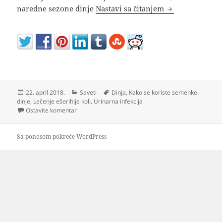
Semenke dinje k
naredne sezone dinje
Nastavi sa čitanjem
Objavljeno
Kategorije
Oznake
22. april 2018.
Saveti
Dinja
,
Kako se koriste semenke
dinje
,
Lečenje ešerihije koli
,
Urinarna infekcija
na Semenke dinje kao lek (video)
Ostavite komentar
Sa ponosom pokreće WordPress