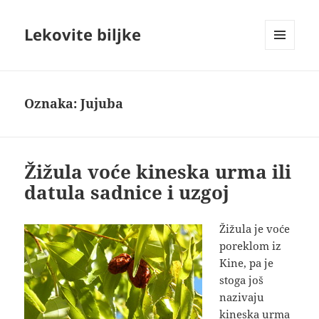
Lekovite biljke
IZBORNIK
I
VIDŽETI
Oznaka:
Jujuba
Žižula voće kineska urma ili
datula sadnice i uzgoj
Žižula je voće
poreklom iz
Kine, pa je
stoga još
nazivaju
kineska urma