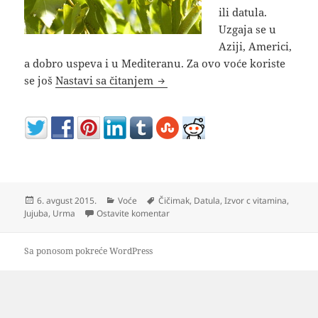
ili datula.
Uzgaja se u
Aziji, Americi,
a dobro uspeva i u Mediteranu. Za ovo voće koriste
Žižula voće kineska urma ili dat
se još
Nastavi sa čitanjem
Objavljeno
Kategorije
Oznake
6. avgust 2015.
Voće
Čičimak
,
Datula
,
Izvor c vitamina
,
na Žižula voće kineska urma ili datula
Jujuba
,
Urma
Ostavite komentar
Sa ponosom pokreće WordPress