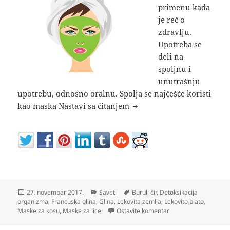
primenu kada
je reč o
zdravlju.
Upotreba se
deli na
spoljnu i
unutrašnju
upotrebu, odnosno oralnu. Spolja se najčešće koristi
Zelena glina u prahu upotr
kao maska
Nastavi sa čitanjem
Objavljeno
Kategorije
Oznake
27. novembar 2017.
Saveti
Buruli čir
,
Detoksikacija
organizma
,
Francuska glina
,
Glina
,
Lekovita zemlja
,
Lekovito blato
,
na Zelena glina u pra
Maske za kosu
,
Maske za lice
Ostavite komentar