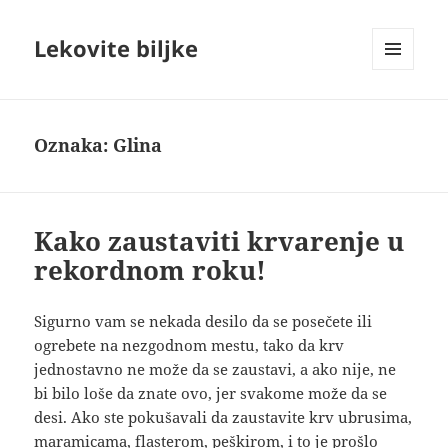
Lekovite biljke
IZBORNIK
I
VIDŽETI
Oznaka:
Glina
Kako zaustaviti krvarenje u
rekordnom roku!
Sigurno vam se nekada desilo da se posečete ili
ogrebete na nezgodnom mestu, tako da krv
jednostavno ne može da se zaustavi, a ako nije, ne
bi bilo loše da znate ovo, jer svakome može da se
desi. Ako ste pokušavali da zaustavite krv ubrusima,
maramicama, flasterom, peškirom, i to je prošlo