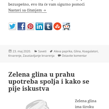
bezuspešno, evo šta će vam sigurno pomoći
Kako zaustaviti krvarenje u rekordn
Nastavi sa čitanjem
Objavljeno
Kategorije
Oznake
23. maj 2020.
Saveti
Aleva paprika
,
Glina
,
Koagulatori
,
na Kako zaustavi
Krvarenje
,
Zaustavljanje krvarenja
Ostavite komentar
Zelena glina u prahu
upotreba spolja i kako se
pije iskustva
Zelena glina
ima široku