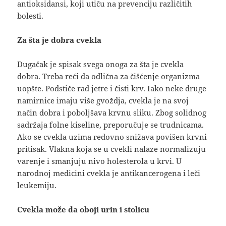
antioksidansi, koji utiču na prevenciju različitih
bolesti.
Za šta je dobra cvekla
Dugačak je spisak svega onoga za šta je cvekla
dobra. Treba reći da odlična za čišćenje organizma
uopšte. Podstiče rad jetre i čisti krv. Iako neke druge
namirnice imaju više gvoždja, cvekla je na svoj
način dobra i poboljšava krvnu sliku. Zbog solidnog
sadržaja folne kiseline, preporučuje se trudnicama.
Ako se cvekla uzima redovno snižava povišen krvni
pritisak. Vlakna koja se u cvekli nalaze normalizuju
varenje i smanjuju nivo holesterola u krvi. U
narodnoj medicini cvekla je antikancerogena i leči
leukemiju.
Cvekla može da oboji urin i stolicu