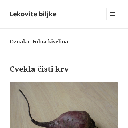
Lekovite biljke
IZBORNIK
I
VIDŽETI
Oznaka:
Folna kiselina
Cvekla čisti krv