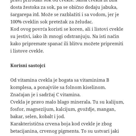
dosta žestoka za sok, pa se obično dodaju jabuka,
šargarepa itd. Može se razblažiti i sa vodom, jer je
100% cveklin sok pretežak za želudac.
Kod ovog povrća koristi se koren, ali i listovi cvekle
su jestivi, iako ih mnogi odstranjuju. Na isti način
kako pripremate spanać ili blitvu možete pripremiti
i listove cvekle.
Korisni sastojci
Od vitamina cvekla je bogata sa vitaminima B
komplesa, a ponajviše sa folnom kiselinom.
Značajan je i sadržaj C vitamina.
Cvekla je pravo malo blago minerala. Tu su kalijum,
fosfor, magnezijum, kalcijum, gvoždje, mangan,
bakar, selen, kobalt i jod.
Karakteristična crvena boja kod cvekle je zbog
betacijanina, crvenog pigmenta. To su ustvari jaki