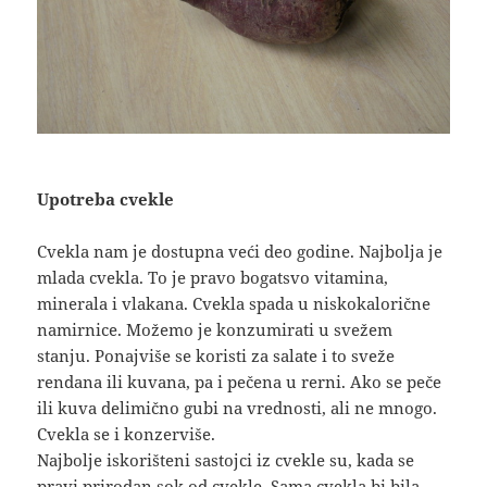
Upotreba cvekle
Cvekla nam je dostupna veći deo godine. Najbolja je
mlada cvekla. To je pravo bogatsvo vitamina,
minerala i vlakana. Cvekla spada u niskokalorične
namirnice. Možemo je konzumirati u svežem
stanju. Ponajviše se koristi za salate i to sveže
rendana ili kuvana, pa i pečena u rerni. Ako se peče
ili kuva delimično gubi na vrednosti, ali ne mnogo.
Cvekla se i konzerviše.
Najbolje iskorišteni sastojci iz cvekle su, kada se
pravi prirodan sok od cvekle. Sama cvekla bi bila