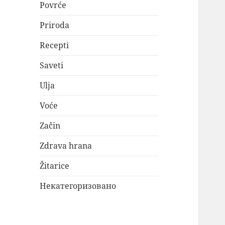
Povrće
Priroda
Recepti
Saveti
Ulja
Voće
Začin
Zdrava hrana
Žitarice
Некатегоризовано