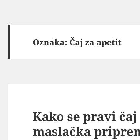
Oznaka:
Čaj za apetit
Kako se pravi čaj
maslačka priprem