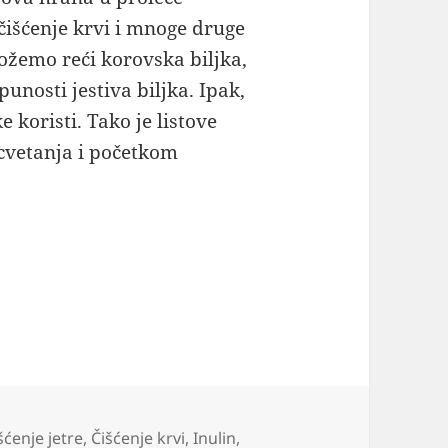
 čišćenje krvi i mnoge druge
žemo reći korovska biljka,
unosti jestiva biljka. Ipak,
e koristi. Tako je listove
e cvetanja i početkom
ek za jetru i žuč
šćenje jetre
,
Čišćenje krvi
,
Inulin
,