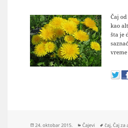
Čaj od
kao al
šta je 
saznać
vreme
Objavljeno
Kategorije
Oznake
24. oktobar 2015.
Čajevi
čaj
,
Čaj za 