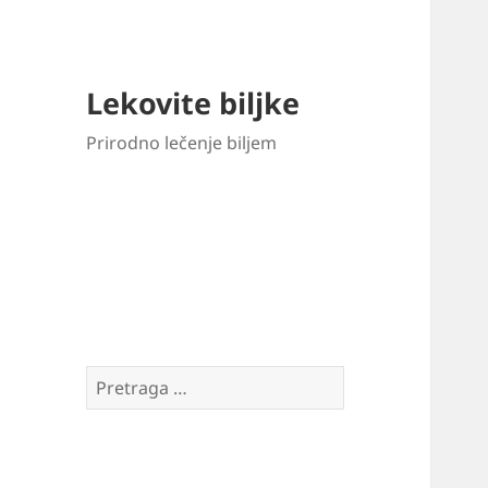
Lekovite biljke
Prirodno lečenje biljem
Pretraga
za: