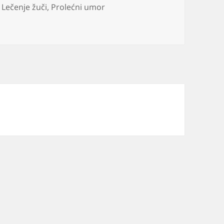
,
Lečenje žuči
,
Prolećni umor
a jetru i žuč