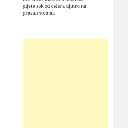
pijete sok od celera ujutro na
prazan stomak