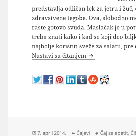
predstavlja odličan lek za jetru i žuč,
zdravstvene tegobe. Ova, slobodno mo
raste gotovo svuda. Maslačak je u potp
treba znati kako i kad se koji deo biljk
najbolje koristiti sveže za salatu, pr
Maslačak čaj kao l
Nastavi sa čitanjem
Objavljeno
Kategorije
Oznake
7. april 2014.
Čajevi
Čaj za apetit
,
Či