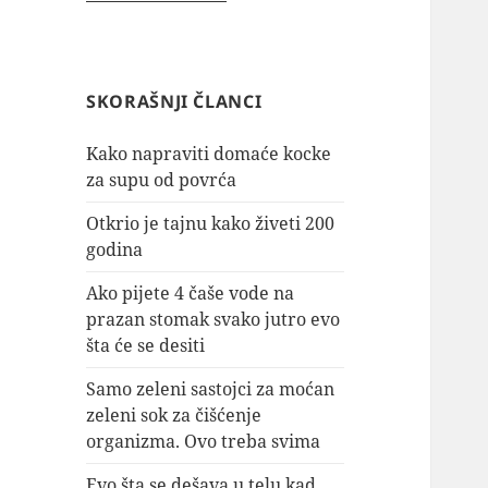
SKORAŠNJI ČLANCI
Kako napraviti domaće kocke
za supu od povrća
Otkrio je tajnu kako živeti 200
godina
Ako pijete 4 čaše vode na
prazan stomak svako jutro evo
šta će se desiti
Samo zeleni sastojci za moćan
zeleni sok za čišćenje
organizma. Ovo treba svima
Evo šta se dešava u telu kad