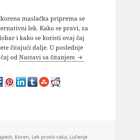
 korena maslačka priprema se
ternativni lek. Kako se pravi, za
dobar i kako se koristi ovaj čaj
ete čitajući dalje. U poslednje
Kako se pravi čaj od 
 čaj od
Nastavi sa čitanjem
apetit
,
Koren
,
Lek protiv raka
,
Lučenje