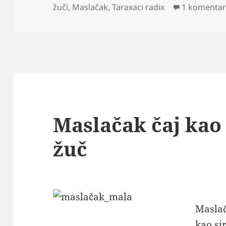
žuči
,
Maslačak
,
Taraxaci radix
1 komenta
Maslačak čaj kao l
žuč
Maslač
kao si