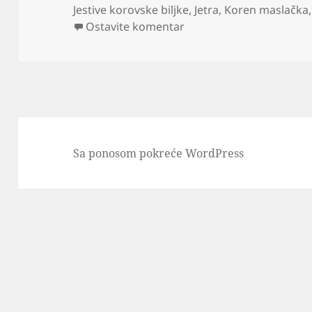
Jestive korovske biljke
,
Jetra
,
Koren maslačka
na Maslačak čaj kao lek z
Ostavite komentar
Sa ponosom pokreće WordPress