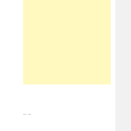
...
...