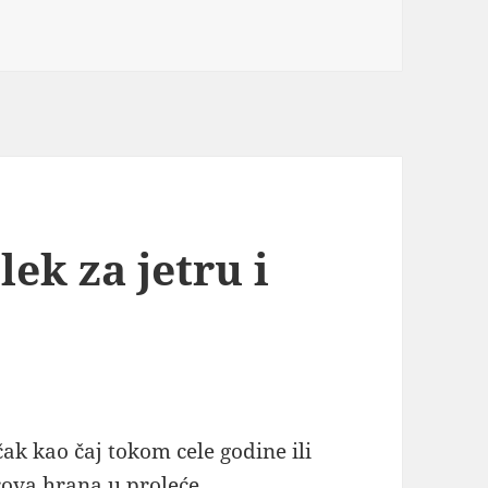
na Kako se pravi čaj od korena maslačka priprema (video)
r
ek za jetru i
ak kao čaj tokom cele godine ili
rova hrana u proleće