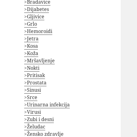
>Bradavice
>Dijabetes
>Gljivice
>Grlo
>Hemoroidi
>Jetra
>Kosa
>Koža
>Mršavljenje
>Nokti
>Pritisak
>Prostata
>Sinusi
>Srce
>Urinarna infekcija
>Virusi
>Zubi i desni
>Želudac
>Žensko zdravlje