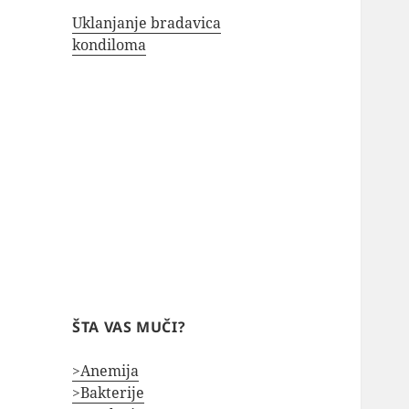
Uklanjanje bradavica
kondiloma
ŠTA VAS MUČI?
>Anemija
>Bakterije