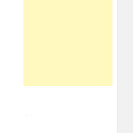
...
...