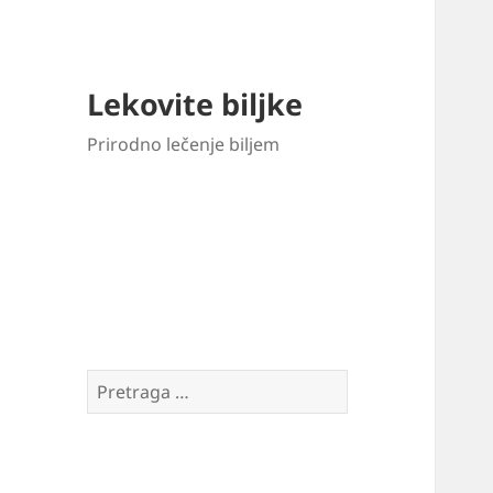
Lekovite biljke
Prirodno lečenje biljem
Pretraga
za: