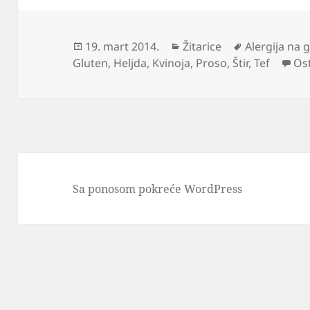
Objavljeno
Kategorije
Oznake
19. mart 2014.
Žitarice
Alergija na 
Gluten
,
Heljda
,
Kvinoja
,
Proso
,
Štir
,
Tef
Os
Sa ponosom pokreće WordPress