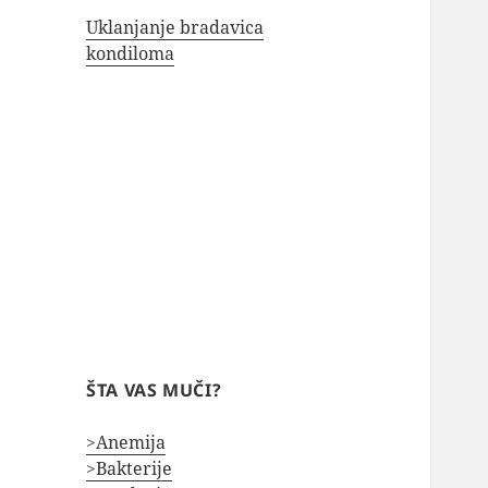
Uklanjanje bradavica
kondiloma
ŠTA VAS MUČI?
>Anemija
>Bakterije