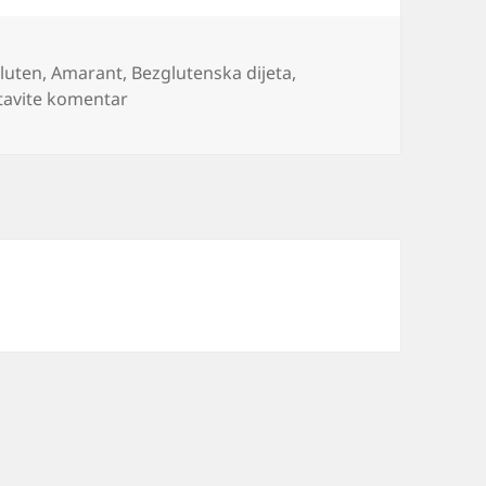
gluten
,
Amarant
,
Bezglutenska dijeta
,
na Hrana i žitarice bez glutena
tavite komentar