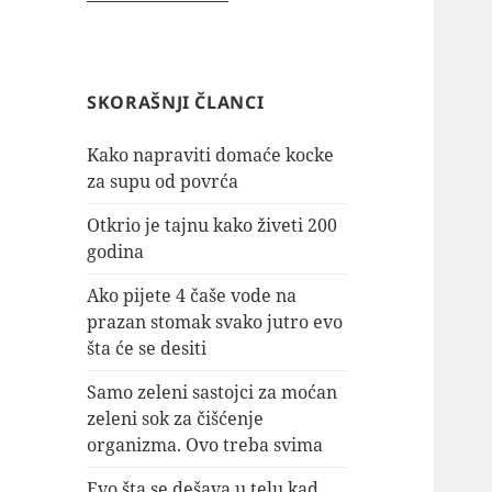
SKORAŠNJI ČLANCI
Kako napraviti domaće kocke
za supu od povrća
Otkrio je tajnu kako živeti 200
godina
Ako pijete 4 čaše vode na
prazan stomak svako jutro evo
šta će se desiti
Samo zeleni sastojci za moćan
zeleni sok za čišćenje
organizma. Ovo treba svima
Evo šta se dešava u telu kad