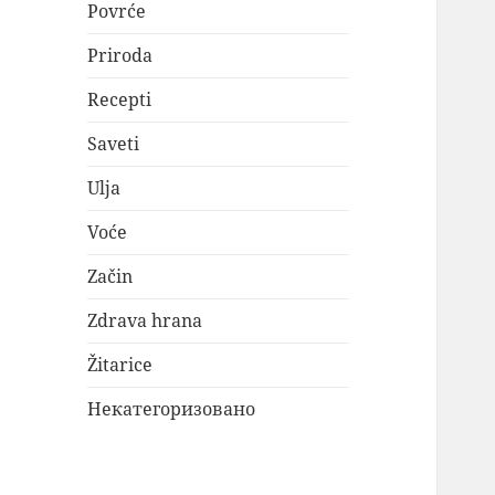
Povrće
Priroda
Recepti
Saveti
Ulja
Voće
Začin
Zdrava hrana
Žitarice
Некатегоризовано