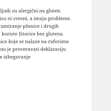
ljudi su alergični na gluten.
isu ni svesni, a imaju probleme.
zumiranje pšenice i drugih
 koriste žitarice bez glutena.
nica koje se nalaze na rafovima
no je proveravati deklaraciju
e izbegavanje
bez glutena