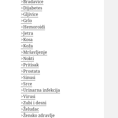
>Bradavice
>Dijabetes
>Gljivice
>Grlo
>Hemoroidi
>Jetra
>Kosa
>Koža
>Mršavljenje
>Nokti
>Pritisak
>Prostata
>Sinusi
>Srce
>Urinarna infekcija
>Virusi
>Zubi i desni
>Želudac
>Žensko zdravlje