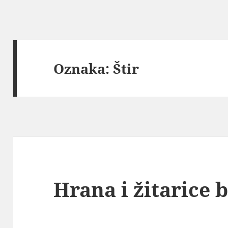
Oznaka:
Štir
Hrana i žitarice 