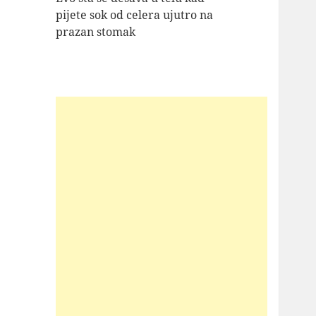
pijete sok od celera ujutro na
prazan stomak