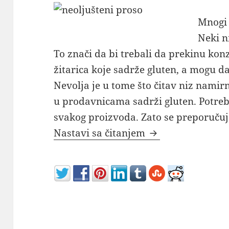
Mnogi 
Neki n
To znači da bi trebali da prekinu kon
žitarica koje sadrže gluten, a mogu da
Nevolja je u tome što čitav niz namir
u prodavnicama sadrži gluten. Potreb
svakog proizvoda. Zato se preporučuj
Hrana i žitarice 
Nastavi sa čitanjem