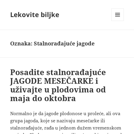
Lekovite biljke
IZBORNIK
I
VIDŽETI
Oznaka:
Stalnorađajuće jagode
Posadite stalnorađajuće
JAGODE MESEČARKE i
uživajte u plodovima od
maja do oktobra
Normalno je da jagode plodonose u proleće, ali ova
grupa jagoda, koje se nazivaju mesečarke ili
stalnorađajuće, rađa u jednom dužem vremenskom