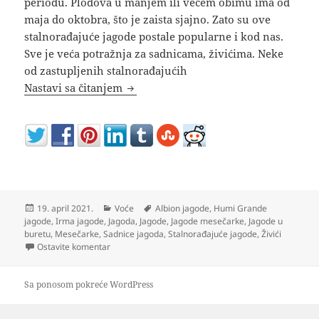
periodu. Plodova u manjem ili većem obimu ima od
maja do oktobra, što je zaista sjajno. Zato su ove
stalnorađajuće jagode postale popularne i kod nas.
Sve je veća potražnja za sadnicama, živićima. Neke
od zastupljenih stalnorađajućih
Posadite stalnorađajuće JAGODE MESE
Nastavi sa čitanjem
Objavljeno
Kategorije
Oznake
19. april 2021.
Voće
Albion jagode
,
Humi Grande
jagode
,
Irma jagode
,
Jagoda
,
Jagode
,
Jagode mesečarke
,
Jagode u
buretu
,
Mesečarke
,
Sadnice jagoda
,
Stalnorađajuće jagode
,
Živići
na Posadite stalnorađajuće JAGODE MESEČARKE i uži
Ostavite komentar
Sa ponosom pokreće WordPress