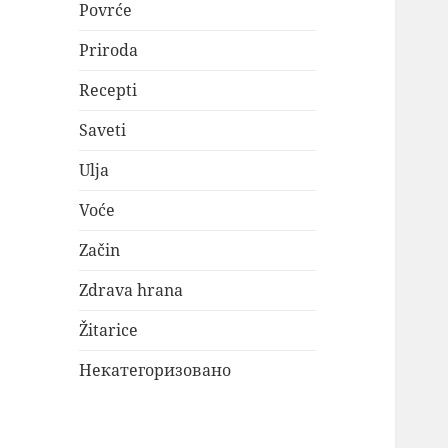
Povrće
Priroda
Recepti
Saveti
Ulja
Voće
Začin
Zdrava hrana
Žitarice
Некатегоризовано