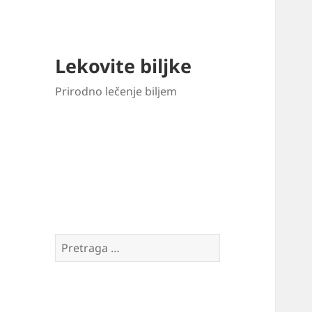
Lekovite biljke
Prirodno lečenje biljem
Pretraga
za: