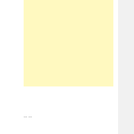
...
...