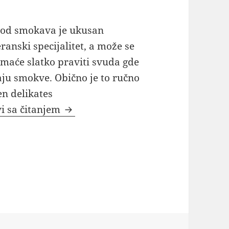
 od smokava je ukusan
ranski specijalitet, a može se
maće slatko praviti svuda gde
ju smokve. Obično je to ručno
en delikates
Slatko od zelenih smokava i zrelih
i sa čitanjem