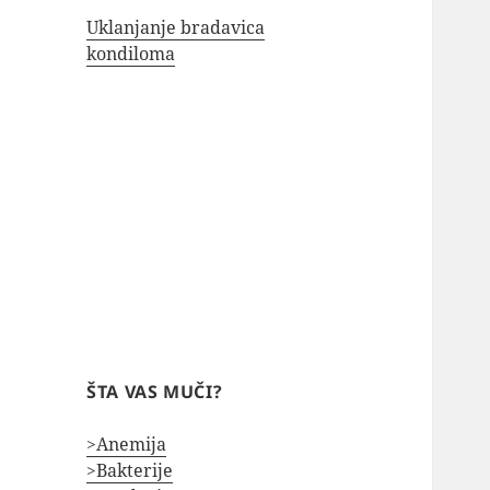
Uklanjanje bradavica
kondiloma
ŠTA VAS MUČI?
>Anemija
>Bakterije