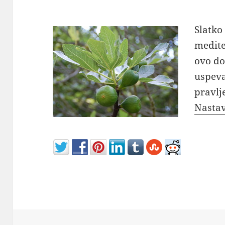
Slatko
medite
ovo do
uspeva
pravlj
Nastav