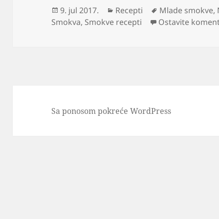
Objavljeno
Kategorije
Oznake
9. jul 2017.
Recepti
Mlade smokve
,
Smokva
,
Smokve recepti
Ostavite komen
Sa ponosom pokreće WordPress