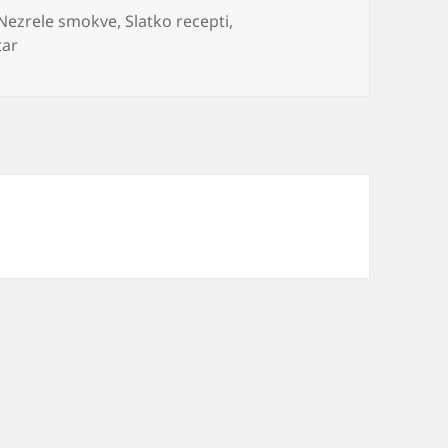
Nezrele smokve
,
Slatko recepti
,
na Slatko od zelenih smokava i zrelih
tar