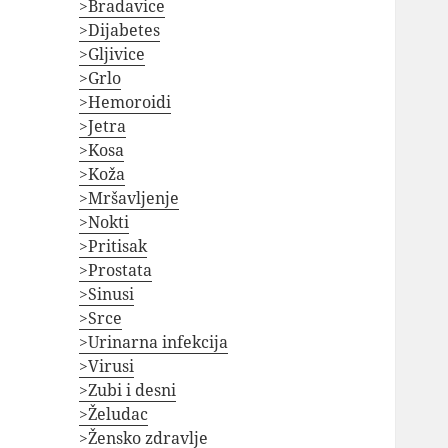
>Bradavice
>Dijabetes
>Gljivice
>Grlo
>Hemoroidi
>Jetra
>Kosa
>Koža
>Mršavljenje
>Nokti
>Pritisak
>Prostata
>Sinusi
>Srce
>Urinarna infekcija
>Virusi
>Zubi i desni
>Želudac
>Žensko zdravlje