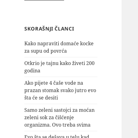
SKORAŠNJI ČLANCI
Kako napraviti domaće kocke
za supu od povrća
Otkrio je tajnu kako živeti 200
godina
Ako pijete 4 čaše vode na
prazan stomak svako jutro evo
šta će se desiti
Samo zeleni sastojci za moćan
zeleni sok za čišćenje
organizma. Ovo treba svima
Evo šta se dešava u telu kad