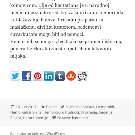
komovicom.
Ulje od kantariona
je u narodnoj
medicini poznato sredstvo za smirivanje hemoroida
i ublažavanje bolova. Prirodni preparati sa
maslačkom, divljim kestenom, bademom i
čuvarkućom mogu biti od pomoći.
Hemoroidi se mogu izlečiti ako se promeni ishrana,
poveća fizička aktivnost i upotrebom lekovitih
biljaka.
Objavljeno
Kategorije
Oznake
18. jun 2013.
Bolest
Dijetetska vlakna
,
Hemoroidi
,
Hemoroidi ishrana
,
Hemoroidi u trudnoći
,
Krvarenje
,
Sedenje
,
na Hemoroidi simptomi i le
Šuljevi
,
Uzroci anemije
Ostavite komentar
Sa ponosom pokreće WordPress