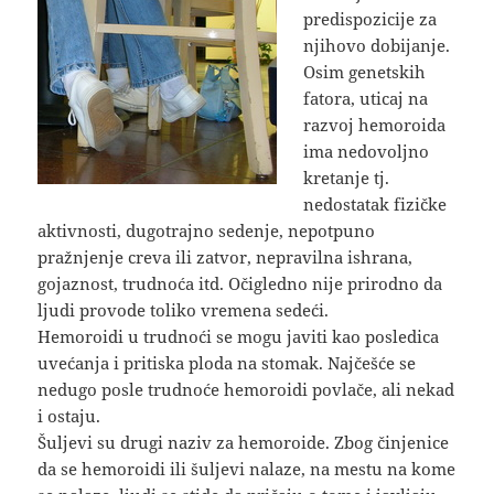
predispozicije za
njihovo dobijanje.
Osim genetskih
fatora, uticaj na
razvoj hemoroida
ima nedovoljno
kretanje tj.
nedostatak fizičke
aktivnosti, dugotrajno sedenje, nepotpuno
pražnjenje creva ili zatvor, nepravilna ishrana,
gojaznost, trudnoća itd. Očigledno nije prirodno da
ljudi provode toliko vremena sedeći.
Hemoroidi u trudnoći se mogu javiti kao posledica
uvećanja i pritiska ploda na stomak. Najčešće se
nedugo posle trudnoće hemoroidi povlače, ali nekad
i ostaju.
Šuljevi su drugi naziv za hemoroide. Zbog činjenice
da se hemoroidi ili šuljevi nalaze, na mestu na kome