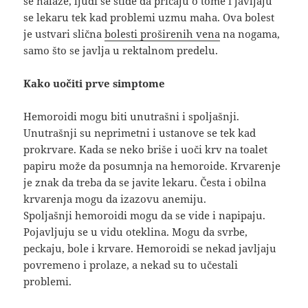
se nalaze, ljudi se stide da pričaju o tome i javljaju
se lekaru tek kad problemi uzmu maha. Ova bolest
je ustvari slična
bolesti proširenih vena
na nogama,
samo što se javlja u rektalnom predelu.
Kako uočiti prve simptome
Hemoroidi mogu biti unutrašni i spoljašnji.
Unutrašnji su neprimetni i ustanove se tek kad
prokrvare. Kada se neko briše i uoči krv na toalet
papiru može da posumnja na hemoroide. Krvarenje
je znak da treba da se javite lekaru. Česta i obilna
krvarenja mogu da izazovu anemiju.
Spoljašnji hemoroidi mogu da se vide i napipaju.
Pojavljuju se u vidu oteklina. Mogu da svrbe,
peckaju, bole i krvare. Hemoroidi se nekad javljaju
povremeno i prolaze, a nekad su to učestali
problemi.