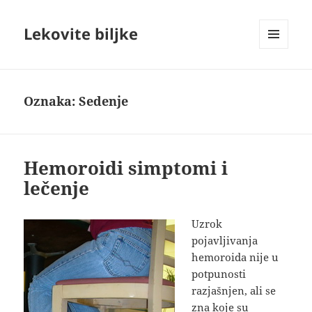
Lekovite biljke
IZBORNIK
I
VIDŽETI
Oznaka:
Sedenje
Hemoroidi simptomi i
lečenje
Uzrok
pojavljivanja
hemoroida nije u
potpunosti
razjašnjen, ali se
zna koje su