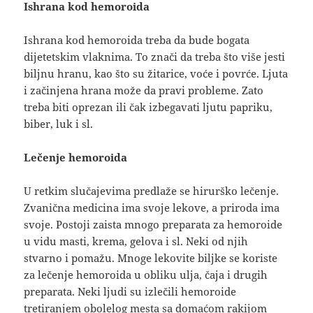
Ishrana kod hemoroida
Ishrana kod hemoroida treba da bude bogata
dijetetskim vlaknima. To znači da treba što više jesti
biljnu hranu, kao što su žitarice, voće i povrće. Ljuta
i začinjena hrana može da pravi probleme. Zato
treba biti oprezan ili čak izbegavati ljutu papriku,
biber, luk i sl.
Lečenje hemoroida
U retkim slučajevima predlaže se hirurško lečenje.
Zvanična medicina ima svoje lekove, a priroda ima
svoje. Postoji zaista mnogo preparata za hemoroide
u vidu masti, krema, gelova i sl. Neki od njih
stvarno i pomažu. Mnoge lekovite biljke se koriste
za lečenje hemoroida u obliku ulja, čaja i drugih
preparata. Neki ljudi su izlečili hemoroide
tretiranjem obolelog mesta sa domaćom rakijom