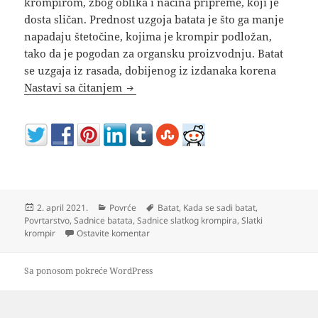
krompirom, zbog oblika i načina pripreme, koji je
dosta sličan. Prednost uzgoja batata je što ga manje
napadaju štetočine, kojima je krompir podložan,
tako da je pogodan za organsku proizvodnju. Batat
se uzgaja iz rasada, dobijenog iz izdanaka korena
UZGOJ SLATKOG KROMPIRA: Evo kako d
Nastavi sa čitanjem
Objavljeno
Kategorije
Oznake
2. april 2021.
Povrće
Batat
,
Kada se sadi batat
,
Povrtarstvo
,
Sadnice batata
,
Sadnice slatkog krompira
,
Slatki
na UZGOJ SLATKOG KROMPIRA: Evo kako da
krompir
Ostavite komentar
Sa ponosom pokreće WordPress