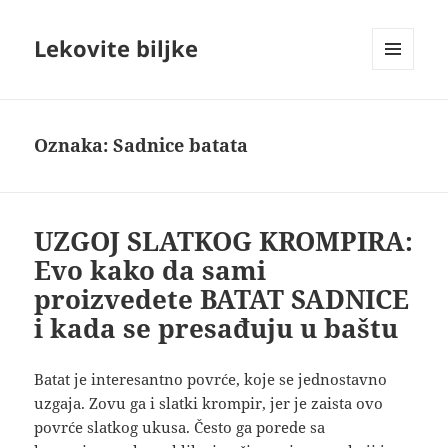
Lekovite biljke
IZBORNIK
I
VIDŽETI
Oznaka:
Sadnice batata
UZGOJ SLATKOG KROMPIRA:
Evo kako da sami
proizvedete BATAT SADNICE
i kada se presađuju u baštu
Batat je interesantno povrće, koje se jednostavno
uzgaja. Zovu ga i slatki krompir, jer je zaista ovo
povrće slatkog ukusa. Često ga porede sa